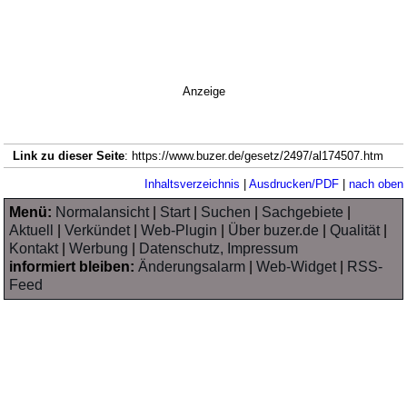
Anzeige
Link zu dieser Seite
: https://www.buzer.de/gesetz/2497/al174507.htm
Inhaltsverzeichnis
|
Ausdrucken/PDF
|
nach oben
Menü:
Normalansicht
|
Start
|
Suchen
|
Sachgebiete
|
Aktuell
|
Verkündet
|
Web-Plugin
|
Über buzer.de
|
Qualität
|
Kontakt
|
Werbung
|
Datenschutz, Impressum
informiert bleiben:
Änderungsalarm
|
Web-Widget
|
RSS-
Feed