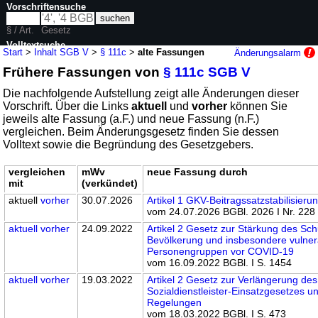
Vorschriftensuche
§ / Art.
Gesetz
Volltextsuche
Start
>
Inhalt SGB V
>
§ 111c
>
alte Fassungen
Änderungsalarm
Frühere Fassungen von
§ 111c SGB V
nur in SGB V
Die nachfolgende Aufstellung zeigt alle Änderungen dieser
Vorschrift. Über die Links
aktuell
und
vorher
können Sie
jeweils alte Fassung (a.F.) und neue Fassung (n.F.)
vergleichen. Beim Änderungsgesetz finden Sie dessen
Volltext sowie die Begründung des Gesetzgebers.
vergleichen
mWv
neue Fassung durch
mit
(verkündet)
aktuell
vorher
30.07.2026
Artikel 1 GKV-Beitragssatzstabilisier
vom 24.07.2026 BGBl. 2026 I Nr. 228
aktuell
vorher
24.09.2022
Artikel 2 Gesetz zur Stärkung des Sch
Bevölkerung und insbesondere vulner
Personengruppen vor COVID-19
vom 16.09.2022 BGBl. I S. 1454
aktuell
vorher
19.03.2022
Artikel 2 Gesetz zur Verlängerung des
Sozialdienstleister-Einsatzgesetzes u
Regelungen
vom 18.03.2022 BGBl. I S. 473