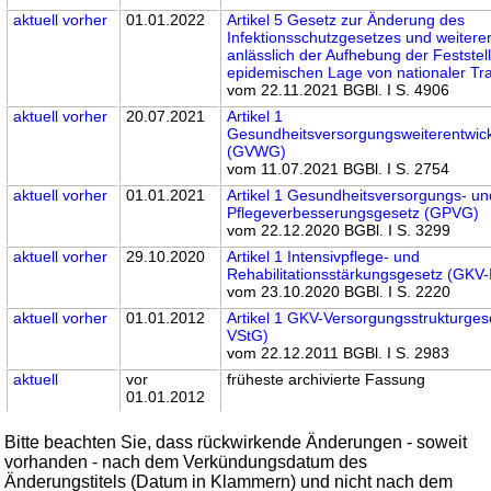
aktuell
vorher
01.01.2022
Artikel 5 Gesetz zur Änderung des
Infektionsschutzgesetzes und weitere
anlässlich der Aufhebung der Feststel
epidemischen Lage von nationaler Tr
vom 22.11.2021 BGBl. I S. 4906
aktuell
vorher
20.07.2021
Artikel 1
Gesundheitsversorgungsweiterentwic
(GVWG)
vom 11.07.2021 BGBl. I S. 2754
aktuell
vorher
01.01.2021
Artikel 1 Gesundheitsversorgungs- un
Pflegeverbesserungsgesetz (GPVG)
vom 22.12.2020 BGBl. I S. 3299
aktuell
vorher
29.10.2020
Artikel 1 Intensivpflege- und
Rehabilitationsstärkungsgesetz (GKV
vom 23.10.2020 BGBl. I S. 2220
aktuell
vorher
01.01.2012
Artikel 1 GKV-Versorgungsstrukturges
VStG)
vom 22.12.2011 BGBl. I S. 2983
aktuell
vor
früheste archivierte Fassung
01.01.2012
Bitte beachten Sie, dass rückwirkende Änderungen - soweit
vorhanden - nach dem Verkündungsdatum des
Änderungstitels (Datum in Klammern) und nicht nach dem