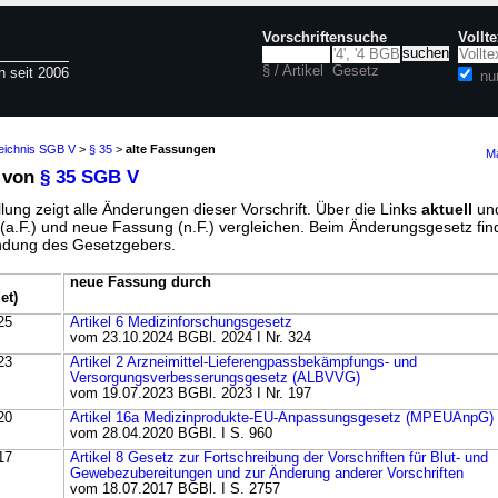
Vorschriftensuche
Vollt
§ / Artikel
Gesetz
n seit 2006
nu
zeichnis SGB V
>
§ 35
>
alte Fassungen
Ma
 von
§ 35 SGB V
lung zeigt alle Änderungen dieser Vorschrift. Über die Links
aktuell
un
g (a.F.) und neue Fassung (n.F.) vergleichen. Beim Änderungsgesetz fi
ündung des Gesetzgebers.
neue Fassung durch
et)
25
Artikel 6 Medizinforschungsgesetz
vom 23.10.2024 BGBl. 2024 I Nr. 324
23
Artikel 2 Arzneimittel-Lieferengpassbekämpfungs- und
Versorgungsverbesserungsgesetz (ALBVVG)
vom 19.07.2023 BGBl. 2023 I Nr. 197
20
Artikel 16a Medizinprodukte-EU-Anpassungsgesetz (MPEUAnpG)
vom 28.04.2020 BGBl. I S. 960
17
Artikel 8 Gesetz zur Fortschreibung der Vorschriften für Blut- und
Gewebezubereitungen und zur Änderung anderer Vorschriften
vom 18.07.2017 BGBl. I S. 2757