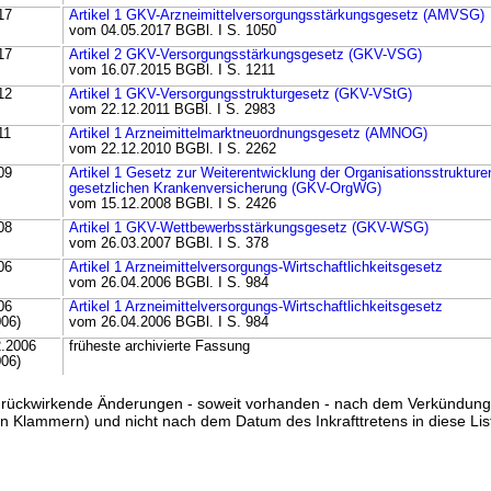
17
Artikel 1 GKV-Arzneimittelversorgungsstärkungsgesetz (AMVSG)
vom 04.05.2017 BGBl. I S. 1050
17
Artikel 2 GKV-Versorgungsstärkungsgesetz (GKV-VSG)
vom 16.07.2015 BGBl. I S. 1211
12
Artikel 1 GKV-Versorgungsstrukturgesetz (GKV-VStG)
vom 22.12.2011 BGBl. I S. 2983
11
Artikel 1 Arzneimittelmarktneuordnungsgesetz (AMNOG)
vom 22.12.2010 BGBl. I S. 2262
09
Artikel 1 Gesetz zur Weiterentwicklung der Organisationsstrukturen
gesetzlichen Krankenversicherung (GKV-OrgWG)
vom 15.12.2008 BGBl. I S. 2426
08
Artikel 1 GKV-Wettbewerbsstärkungsgesetz (GKV-WSG)
vom 26.03.2007 BGBl. I S. 378
06
Artikel 1 Arzneimittelversorgungs-Wirtschaftlichkeitsgesetz
vom 26.04.2006 BGBl. I S. 984
06
Artikel 1 Arzneimittelversorgungs-Wirtschaftlichkeitsgesetz
006)
vom 26.04.2006 BGBl. I S. 984
2.2006
früheste archivierte Fassung
006)
ss rückwirkende Änderungen - soweit vorhanden - nach dem Verkündun
n Klammern) und nicht nach dem Datum des Inkrafttretens in diese List