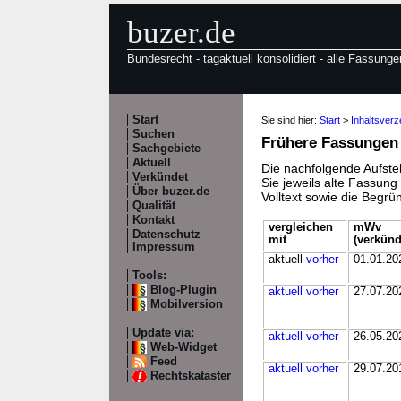
buzer.de
Bundesrecht - tagaktuell konsolidiert - alle Fassunge
Start
Sie sind hier:
Start
>
Inhaltsver
Suchen
Frühere Fassungen
Sachgebiete
Aktuell
Die nachfolgende Aufstel
Verkündet
Sie jeweils alte Fassun
Über buzer.de
Volltext sowie die Begr
Qualität
Kontakt
vergleichen
mWv
Datenschutz
mit
(verkünd
Impressum
aktuell
vorher
01.01.20
Tools:
Blog-Plugin
aktuell
vorher
27.07.20
Mobilversion
Update via:
aktuell
vorher
26.05.20
Web-Widget
Feed
aktuell
vorher
29.07.20
Rechtskataster