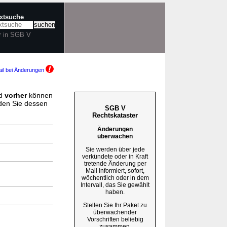
extsuche
r in SGB V
il bei Änderungen
d
vorher
können
nden Sie dessen
SGB V
Rechtskataster
Änderungen
überwachen
Sie werden über jede
verkündete oder in Kraft
tretende Änderung per
Mail informiert, sofort,
wöchentlich oder in dem
Intervall, das Sie gewählt
haben.
Stellen Sie Ihr Paket zu
überwachender
Vorschriften beliebig
zusammen.