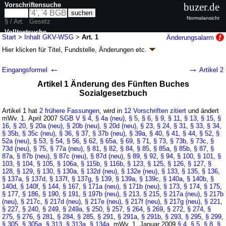
Vorschriftensuche
buzer.de
Normalansicht
§ / Art.
Gesetz
Volltextsuche
Start
>
Inhalt GKV-WSG
>
Art. 1
Änderungsalarm
Hier klicken für
Titel, Fundstelle, Änderungen
etc.
nur in GKV-WSG
Artikel 1 - GKV-Wettbewerbsstärkungsgesetz
←
→
Eingangsformel
Artikel 2
(GKV-WSG)
Artikel 1 Änderung des Fünften Buches
G. v. 26.03.2007
BGBl. I S. 378
(
Nr. 11
); zuletzt geändert durch
Artikel 4
G.
Sozialgesetzbuch
v. 28.07.2011
BGBl. I S. 1622
Geltung ab 01.04.2007, abweichend siehe
Artikel 46
Artikel 1 hat
2 frühere Fassungen
, wird in
12 Vorschriften zitiert
und ändert
87 Änderungen
|
Drucksachen / Entwurf / Begründung
|
mWv. 1. April 2007
SGB V
§ 4
,
§ 4a (neu)
,
§ 5
,
§ 6
,
§ 9
,
§ 11
,
§ 13
,
§ 15
,
§
wird in 66 Vorschriften zitiert
16
,
§ 20
,
§ 20a (neu)
,
§ 20b (neu)
,
§ 20d (neu)
,
§ 23
,
§ 24
,
§ 31
,
§ 33
,
§ 34
,
§ 35b
,
§ 35c (neu)
,
§ 36
,
§ 37
,
§ 37b (neu)
,
§ 39a
,
§ 40
,
§ 41
,
§ 44
,
§ 52
,
§
52a (neu)
,
§ 53
,
§ 54
,
§ 56
,
§ 62
,
§ 65a
,
§ 69
,
§ 71
,
§ 73
,
§ 73b
,
§ 73c
,
§
73d (neu)
,
§ 75
,
§ 77a (neu)
,
§ 81
,
§ 82
,
§ 84
,
§ 85
,
§ 85a
,
§ 85b
,
§ 87
,
§
87a
,
§ 87b (neu)
,
§ 87c (neu)
,
§ 87d (neu)
,
§ 89
,
§ 92
,
§ 94
,
§ 100
,
§ 101
,
§
103
,
§ 104
,
§ 105
,
§ 106a
,
§ 115b
,
§ 116b
,
§ 123
,
§ 125
,
§ 126
,
§ 127
,
§
128
,
§ 129
,
§ 130
,
§ 130a
,
§ 132d (neu)
,
§ 132e (neu)
,
§ 133
,
§ 135
,
§ 136
,
§ 137a
,
§ 137d
,
§ 137f
,
§ 137g
,
§ 139
,
§ 139a
,
§ 139c
,
§ 140a
,
§ 140b
,
§
140d
,
§ 140f
,
§ 144
,
§ 167
,
§ 171a (neu)
,
§ 171b (neu)
,
§ 173
,
§ 174
,
§ 175
,
§ 177
,
§ 186
,
§ 190
,
§ 191
,
§ 197b (neu)
,
§ 213
,
§ 215
,
§ 217a (neu)
,
§ 217b
(neu)
,
§ 217c
,
§ 217d (neu)
,
§ 217e (neu)
,
§ 217f (neu)
,
§ 217g (neu)
,
§ 221
,
§ 227
,
§ 240
,
§ 249
,
§ 249a
,
§ 250
,
§ 257
,
§ 264
,
§ 269
,
§ 272
,
§ 274
,
§
275
,
§ 276
,
§ 281
,
§ 284
,
§ 285
,
§ 291
,
§ 291a
,
§ 291b
,
§ 293
,
§ 295
,
§ 299
,
§ 305
,
§ 305a
,
§ 313
,
§ 313a
,
§ 134a
, mWv. 1. Januar 2009
§ 4
,
§ 5
,
§ 8
,
§