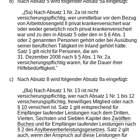
b)
Nach Absatz 5 wird folgender Absatz 5a eingefügt:
„(5a) Nach Absatz 1 Nr. 2a ist nicht
versicherungspflichtig, wer unmittelbar vor dem Bezug
von Arbeitslosengeld II privat krankenversichert war
oder weder gesetzlich noch privat krankenversichert
war und zu den in Absatz 5 oder den in §
6
Abs. 1
oder 2 genannten Personen gehört oder bei Ausübung
seiner beruflichen Tätigkeit im Inland gehört hätte.
Satz 1 gilt nicht für Personen, die am
31. Dezember 2008 nach §
5
Abs. 1 Nr. 2a
versicherungspflichtig waren, für die Dauer ihrer
Hilfebedürftigkeit."
c)
Nach Absatz 8 wird folgender Absatz 8a eingefügt:
„(8a) Nach Absatz 1 Nr. 13 ist nicht
versicherungspflichtig, wer nach Absatz 1 Nr. 1 bis 12
versicherungspflichtig, freiwilliges Mitglied oder nach
§
10
versichert ist. Satz 1 gilt entsprechend für
Empfänger laufender Leistungen nach dem Dritten,
Vierten, Sechsten und Siebten Kapitel des
Zwölften
Buches
und für Empfänger laufender Leistungen nach
§
2
des
Asylbewerberleistungsgesetzes
. Satz 2 gilt
auch, wenn der Anspruch auf diese Leistungen für