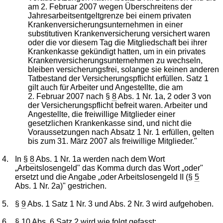
am 2. Februar 2007 wegen Überschreitens der
Jahresarbeitsentgeltgrenze bei einem privaten
Krankenversicherungsunternehmen in einer
substitutiven Krankenversicherung versichert waren
oder die vor diesem Tag die Mitgliedschaft bei ihrer
Krankenkasse gekündigt hatten, um in ein privates
Krankenversicherungsunternehmen zu wechseln,
bleiben versicherungsfrei, solange sie keinen anderen
Tatbestand der Versicherungspflicht erfüllen. Satz 1
gilt auch für Arbeiter und Angestellte, die am
2. Februar 2007 nach §
8
Abs. 1 Nr. 1a, 2 oder 3 von
der Versicherungspflicht befreit waren. Arbeiter und
Angestellte, die freiwillige Mitglieder einer
gesetzlichen Krankenkasse sind, und nicht die
Voraussetzungen nach Absatz 1 Nr. 1 erfüllen, gelten
bis zum 31. März 2007 als freiwillige Mitglieder."
4.
In §
8
Abs. 1 Nr. 1a werden nach dem Wort
„Arbeitslosengeld" das Komma durch das Wort „oder"
ersetzt und die Angabe „oder Arbeitslosengeld II (§
5
Abs. 1 Nr. 2a)" gestrichen.
5.
§
9
Abs. 1 Satz 1 Nr. 3 und Abs. 2 Nr. 3 wird aufgehoben.
6.
§
10
Abs. 6 Satz 2 wird wie folgt gefasst: