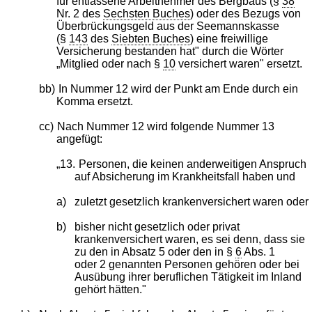
für entlassene Arbeitnehmer des Bergbaus (§
38
Nr. 2 des
Sechsten Buches
) oder des Bezugs von
Überbrückungsgeld aus der Seemannskasse
(§
143
des
Siebten Buches
) eine freiwillige
Versicherung bestanden hat" durch die Wörter
„Mitglied oder nach §
10
versichert waren" ersetzt.
bb)
In Nummer 12 wird der Punkt am Ende durch ein
Komma ersetzt.
cc)
Nach Nummer 12 wird folgende Nummer 13
angefügt:
„13.
Personen, die keinen anderweitigen Anspruch
auf Absicherung im Krankheitsfall haben und
a)
zuletzt gesetzlich krankenversichert waren oder
b)
bisher nicht gesetzlich oder privat
krankenversichert waren, es sei denn, dass sie
zu den in Absatz 5 oder den in §
6
Abs. 1
oder 2 genannten Personen gehören oder bei
Ausübung ihrer beruflichen Tätigkeit im Inland
gehört hätten."