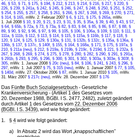
46
,
§ 53
,
§ 71
,
§ 175
,
§ 194
,
§ 212
,
§ 213
,
§ 214
,
§ 216
,
§ 217
,
§ 220
,
§
226
,
§ 239
,
§ 241a
,
§ 242
,
§ 245
,
§ 246
,
§ 247
,
§ 248
,
§ 250
,
§ 251
,
§ 252
,
§ 254
,
§ 255
,
§ 257
,
§ 258
,
§ 261
,
§ 266
,
§ 267
,
§ 268
,
§ 269
,
§ 270
,
§ 271
,
§ 314
,
§ 165
, mWv. 2. Februar 2007
§ 6
,
§ 121
,
§ 175
,
§ 265a
, mWv.
1. Juli 2008
§ 10
,
§ 20
,
§ 21
,
§ 23
,
§ 31
,
§ 35
,
§ 35a
,
§ 39
,
§ 40
,
§ 43
,
§ 57
,
§ 64
,
§ 65b
,
§ 72a
,
§ 73
,
§ 73a
,
§ 82
,
§ 83
,
§ 84
,
§ 85
,
§ 86
,
§ 87
,
§ 88
,
§
89
,
§ 90
,
§ 92
,
§ 96
,
§ 97
,
§ 99
,
§ 105
,
§ 106
,
§ 106a
,
§ 109
,
§ 110
,
§ 111
,
§
111a
,
§ 111b
,
§ 112
,
§ 113
,
§ 114
,
§ 115
,
§ 115a
,
§ 116b
,
§ 117
,
§ 118
,
§
120
,
§ 124
,
§ 125
,
§ 129
,
§ 130a
,
§ 131
,
§ 132b
,
§ 132c
,
§ 135a
,
§ 136a
,
§
136b
,
§ 137
,
§ 137c
,
§ 140f
,
§ 155
,
§ 164
,
§ 168a
,
§ 171
,
§ 175
,
§ 197a
,
§
210
,
§ 211a (neu)
,
§ 212
,
§ 219a
,
§ 219b
,
§ 219c
,
§ 219d
,
§ 221
,
§ 232a
,
§
267
,
§ 268
,
§ 269
,
§ 274
,
§ 275
,
§ 278
,
§ 280
,
§ 282
,
§ 290
,
§ 291
,
§ 291a
,
§ 291b
,
§ 293
,
§ 295
,
§ 296
,
§ 300
,
§ 301
,
§ 302
,
§ 303a
,
§ 303e
,
§ 303f
,
§
305
, mWv. 1. Januar 2008
§ 20c (neu)
,
§ 84
,
§ 106
,
§ 241
,
§ 243
,
§ 296
,
§
297
, mWv. 1. Juli 2007
§ 75
,
§ 315 (neu)
, mWv. 1. Januar 2007
§ 77
,
§ 105
,
§ 140d
, mWv. 27. Oktober 2006
§ 87
, mWv. 1. Januar 2010
§ 105
, mWv.
31. März 2007
§ 217c (neu)
, mWv. 28. Dezember 2007
§ 176
Das
Fünfte Buch Sozialgesetzbuch
- Gesetzliche
Krankenversicherung - (Artikel 1 des Gesetzes vom
20. Dezember 1988, BGBl. I S. 2477, 2482), zuletzt geändert
durch Artikel
1
des Gesetzes vom
22. Dezember 2006
(BGBl. I S. 3439
), wird wie folgt geändert:
1.
§
4
wird wie folgt geändert:
a)
In Absatz 2 wird das Wort „knappschaftlichen"
gestrichen.