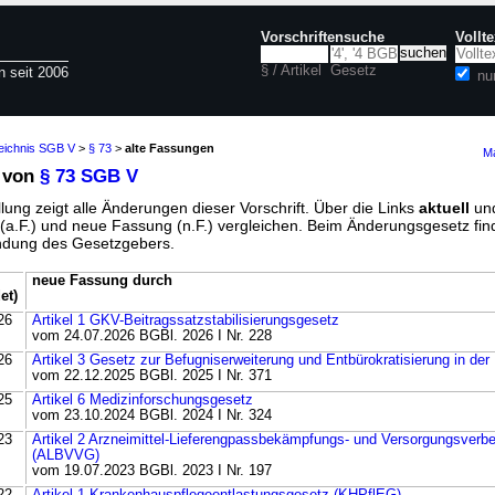
Vorschriftensuche
Vollt
§ / Artikel
Gesetz
n seit 2006
nu
zeichnis SGB V
>
§ 73
>
alte Fassungen
Ma
 von
§ 73 SGB V
lung zeigt alle Änderungen dieser Vorschrift. Über die Links
aktuell
un
g (a.F.) und neue Fassung (n.F.) vergleichen. Beim Änderungsgesetz fi
ündung des Gesetzgebers.
neue Fassung durch
et)
26
Artikel 1 GKV-Beitragssatzstabilisierungsgesetz
vom 24.07.2026 BGBl. 2026 I Nr. 228
26
Artikel 3 Gesetz zur Befugniserweiterung und Entbürokratisierung in der
vom 22.12.2025 BGBl. 2025 I Nr. 371
25
Artikel 6 Medizinforschungsgesetz
vom 23.10.2024 BGBl. 2024 I Nr. 324
23
Artikel 2 Arzneimittel-Lieferengpassbekämpfungs- und Versorgungsver
(ALBVVG)
vom 19.07.2023 BGBl. 2023 I Nr. 197