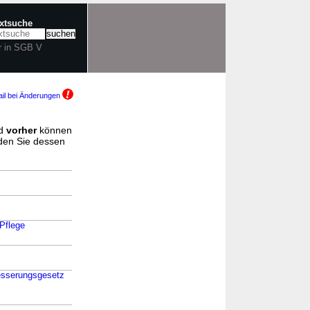
extsuche
r in SGB V
il bei Änderungen
d
vorher
können
nden Sie dessen
 Pflege
besserungsgesetz