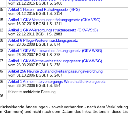
vom 21.12.2015 BGBl. I S. 2408
15
Artikel 1 Hospiz- und Palliativgesetz (HPG)
vom 01.12.2015 BGBl. I S. 2114
15
Artikel 1 GKV-Versorgungsstärkungsgesetz (GKV-VSG)
vom 16.07.2015 BGBl. I S. 1211
12
Artikel 1 GKV-Versorgungsstrukturgesetz (GKV-VStG)
vom 22.12.2011 BGBl. I S. 2983
08
Artikel 6 Pflege-Weiterentwicklungsgesetz
vom 28.05.2008 BGBl. I S. 874
08
Artikel 1 GKV-Wettbewerbsstärkungsgesetz (GKV-WSG)
vom 26.03.2007 BGBl. I S. 378
07
Artikel 1 GKV-Wettbewerbsstärkungsgesetz (GKV-WSG)
vom 26.03.2007 BGBl. I S. 378
06
Artikel 256 Neunte Zuständigkeitsanpassungsverordnung
vom 31.10.2006 BGBl. I S. 2407
06
Artikel 1 Arzneimittelversorgungs-Wirtschaftlichkeitsgesetz
vom 26.04.2006 BGBl. I S. 984
früheste archivierte Fassung
06
ss rückwirkende Änderungen - soweit vorhanden - nach dem Verkündun
n Klammern) und nicht nach dem Datum des Inkrafttretens in diese List