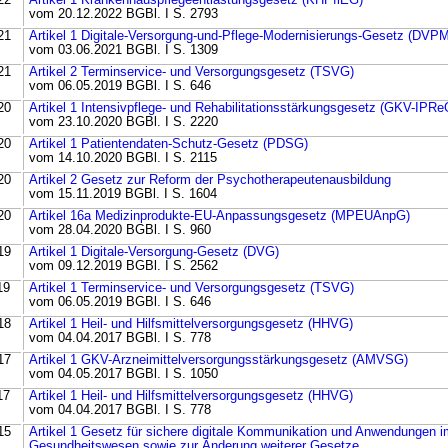
22
Artikel 1 Krankenhauspflegeentlastungsgesetz (KHPflEG)
vom 20.12.2022 BGBl. I S. 2793
21
Artikel 1 Digitale-Versorgung-und-Pflege-Modernisierungs-Gesetz (DVP
vom 03.06.2021 BGBl. I S. 1309
21
Artikel 2 Terminservice- und Versorgungsgesetz (TSVG)
vom 06.05.2019 BGBl. I S. 646
20
Artikel 1 Intensivpflege- und Rehabilitationsstärkungsgesetz (GKV-IPRe
vom 23.10.2020 BGBl. I S. 2220
20
Artikel 1 Patientendaten-Schutz-Gesetz (PDSG)
vom 14.10.2020 BGBl. I S. 2115
20
Artikel 2 Gesetz zur Reform der Psychotherapeutenausbildung
vom 15.11.2019 BGBl. I S. 1604
20
Artikel 16a Medizinprodukte-EU-Anpassungsgesetz (MPEUAnpG)
vom 28.04.2020 BGBl. I S. 960
19
Artikel 1 Digitale-Versorgung-Gesetz (DVG)
vom 09.12.2019 BGBl. I S. 2562
19
Artikel 1 Terminservice- und Versorgungsgesetz (TSVG)
vom 06.05.2019 BGBl. I S. 646
18
Artikel 1 Heil- und Hilfsmittelversorgungsgesetz (HHVG)
vom 04.04.2017 BGBl. I S. 778
17
Artikel 1 GKV-Arzneimittelversorgungsstärkungsgesetz (AMVSG)
vom 04.05.2017 BGBl. I S. 1050
17
Artikel 1 Heil- und Hilfsmittelversorgungsgesetz (HHVG)
vom 04.04.2017 BGBl. I S. 778
15
Artikel 1 Gesetz für sichere digitale Kommunikation und Anwendungen i
Gesundheitswesen sowie zur Änderung weiterer Gesetze