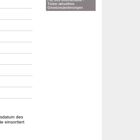
Für Ihre Internetseite -
Ticker aktuellste
Gesetzesänderungen
gsdatum des
e einsortiert