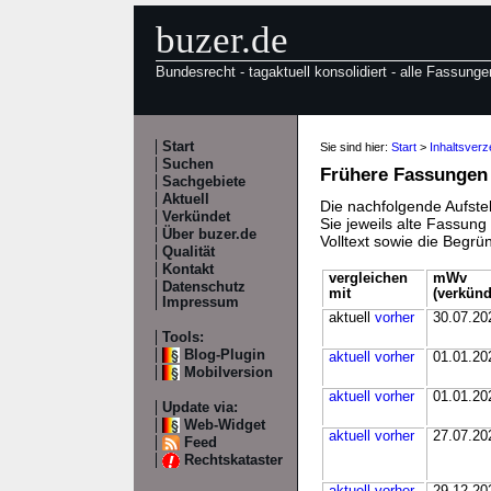
buzer.de
Bundesrecht - tagaktuell konsolidiert - alle Fassunge
Start
Sie sind hier:
Start
>
Inhaltsver
Suchen
Frühere Fassungen
Sachgebiete
Aktuell
Die nachfolgende Aufstel
Verkündet
Sie jeweils alte Fassun
Über buzer.de
Volltext sowie die Begr
Qualität
Kontakt
vergleichen
mWv
Datenschutz
mit
(verkünd
Impressum
aktuell
vorher
30.07.20
Tools:
Blog-Plugin
aktuell
vorher
01.01.20
Mobilversion
aktuell
vorher
01.01.20
Update via:
Web-Widget
aktuell
vorher
27.07.20
Feed
Rechtskataster