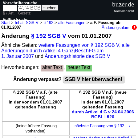
Vorschriftensuche
buzer.de
Normalansicht
§ / Art.
Gesetz
Volltextsuche
Start
>
Inhalt SGB V
>
§ 192
>
alle Fassungen
>
a.F. Fassung ab
01.01.2007
Änderungsalarm
nur in SGB V
Änderung
§ 192 SGB V
vom 01.01.2007
Ähnliche Seiten:
weitere Fassungen von § 192 SGB V
,
alle
Änderungen durch Artikel 4 GanzjBeschFG am
1. Januar 2007
und
Änderungshistorie des SGB V
Hervorhebungen:
alter Text
,
neuer Text
Änderung verpasst?
SGB V hier überwachen!
§ 192 SGB V a.F. (alte
§ 192 SGB V n.F. (neue
Fassung)
Fassung)
in der vor dem 01.01.2007
in der am 01.01.2007
geltenden Fassung
geltenden Fassung
durch Artikel 4 G v 24.04.2006
BGBl. I 926
→
(keine frühere Fassung
nächste Fassung von § 192
vorhanden)