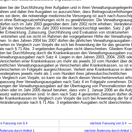
ben bei der Durchführung ihrer Aufgaben und in ihren Verwaltungsangelegen
rfahren und dabei ihre Ausgaben so auszurichten, dass Beitragssatzerhöhunge
es sei denn, die notwendige medizinische Versorgung ist auch nach Ausschö
ven ohne Beitragssatzerhöhungen nicht zu gewährleisten. Die Verwaltungsaus
dürfen sich im Jahr 2003 gegenüber dem Jahr 2002 nicht erhöhen; Veränderu
Zahl der Versicherten im Jahr 2003 können berücksichtigt werden. Satz 2 gilt 
r Entwicklung, Zulassung, Durchführung und Evaluation von strukturierten
entstehen und sie nicht im Rahmen der vorgegebenen Höhe der Verwaltung
en. In den Jahren 2004 bis 2007 dürfen die jährlichen Verwaltungsausgaben 
erten im Vergleich zum Vorjahr die sich bei Anwendung der für das gesamte
ate nach § 71 Abs. 3 ergebenden Ausgaben nicht überschreiten. Gliedern Kr
ten bei Durchführung durch die Krankenkassen den Verwaltungsausgaben zu
erwaltungsausgaben nach Satz 4. Liegen in den Jahren 2003, 2004, 2005 ode
Versicherten einer Krankenkasse um mehr als jeweils 10 vom Hundert über d
ittlichen Verwaltungsausgaben je Versicherten aller Krankenkassen, so ist 
ersicherten im Folgejahr ausgeschlossen. Verliert eine Krankenkasse in de
enderjahres jeweils mehr als 1 vom Hundert ihres jahresdurchschnittlichen
Vergleich zum Vorjahr, so kann sie die durch diesen Versichertenverlust erfo
npassung ihrer Verwaltungsausgaben nach Satz 4 im Folgejahr vornehmen. Di
öhungen der Verwaltungsausgaben auf der Übertragung von Personalkosten de
ruhen oder im Jahr 2005 darauf beruhen, dass vom 1. Januar 2006 an die Au
setz wahrzunehmen sind. In dem nach Satz 4 genannten Zeitraum dürfen die
er Krankenkassen im Vergleich zum Vorjahr die sich bei Anwendung der für 
Veränderungsrate nach § 71 Abs. 3 ergebenden Ausgaben nicht überschreiten
re Fassung von § 4
nächste Fassung von § 4
Änderung durch Artikel 1
nächste Änderung durch Artikel 