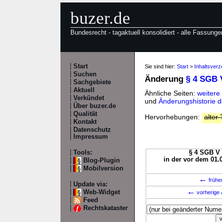
buzer.de
Bundesrecht - tagaktuell konsolidiert - alle Fassunge
Start
Sie sind hier:
Start
>
Inhaltsver
Suchen
Änderung
§ 4 SGB 
Sachgebiete
Aktuell
Ähnliche Seiten:
weitere
Verkündet
und
Änderungshistorie 
Über buzer.de
Qualität
Hervorhebungen:
alter 
Kontakt
Datenschutz
Impressum
Tools:
§ 4 SGB V 
in der vor dem 01.
Blog-Plugin
Mobilversion
←
frühe
Update via:
←
Web-Widget
vorherige 
Feed
Rechtskataster