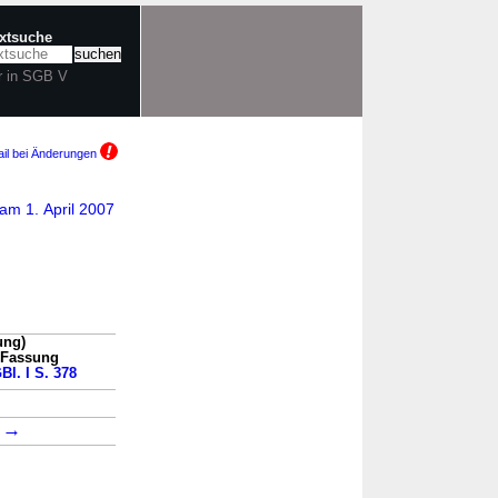
extsuche
r in SGB V
il bei Änderungen
am 1. April 2007
ung)
n Fassung
Bl. I S. 378
→
→
1