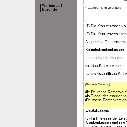
Werben auf
(Textabschnitt unverändert)
buzer.de
(1) Die Krankenkassen si
(2) Die Krankenversicheru
Allgemeine Ortskrankenk
Betriebskrankenkassen,
Innungskrankenkassen,
die See-Krankenkasse,
Landwirtschaftliche Kra
(Text alte Fassung)
die Deutsche Rentenvers
als Träger der
knappscha
(Deutsche Rentenversich
Ersatzkassen.
(3) Im Interesse der Leis
Krankenkassen und ihre V
mit allen anderen Einri