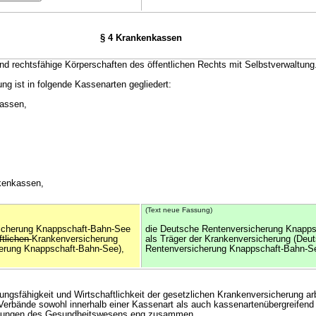
§ 4 Krankenkassen
nd rechtsfähige Körperschaften des öffentlichen Rechts mit Selbstverwaltung
ng ist in folgende Kassenarten gegliedert:
assen,
nkenkassen,
(Text neue Fassung)
icherung Knappschaft-Bahn-See
die Deutsche Rentenversicherung Knapp
ftlichen
Krankenversicherung
als Träger der Krankenversicherung (Deu
erung Knappschaft-Bahn-See),
Rentenversicherung Knappschaft-Bahn-Se
tungsfähigkeit und Wirtschaftlichkeit der gesetzlichen Krankenversicherung ar
erbände sowohl innerhalb einer Kassenart als auch kassenartenübergreifend
chtungen des Gesundheitswesens eng zusammen.