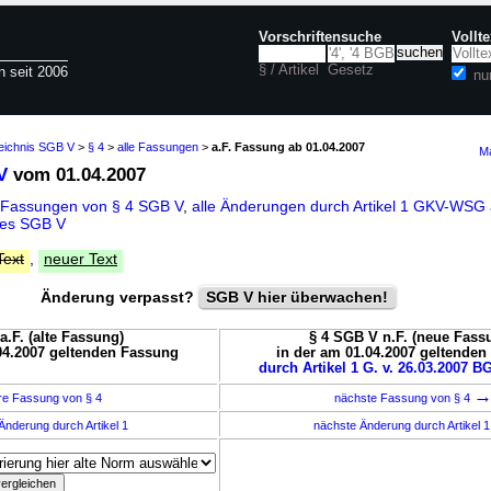
Vorschriftensuche
Vollt
§ / Artikel
Gesetz
n seit 2006
nu
zeichnis SGB V
>
§ 4
>
alle Fassungen
>
a.F. Fassung ab 01.04.2007
Ma
V
vom 01.04.2007
 Fassungen von § 4 SGB V
,
alle Änderungen durch Artikel 1 GKV-WSG 
des SGB V
Text
,
neuer Text
Änderung verpasst?
SGB V hier überwachen!
a.F. (alte Fassung)
§ 4 SGB V n.F. (neue Fass
04.2007 geltenden Fassung
in der am 01.04.2007 geltende
durch Artikel 1 G. v. 26.03.2007 BG
re Fassung von § 4
nächste Fassung von § 4
Änderung durch Artikel 1
nächste Änderung durch Artikel 