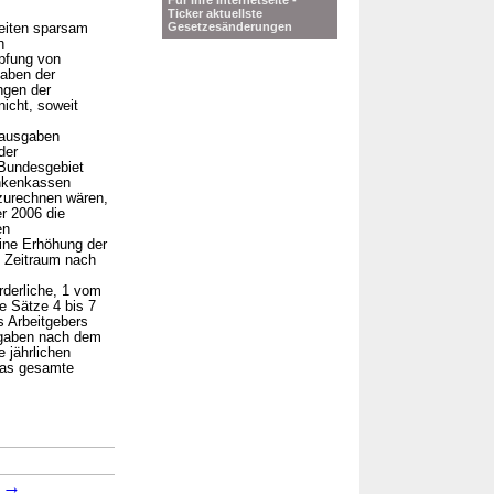
Für Ihre Internetseite -
Ticker aktuellste
Gesetzesänderungen
heiten sparsam
n
pfung von
gaben der
ngen der
nicht, soweit
sausgaben
der
 Bundesgebiet
ankenkassen
zurechnen wären,
r 2006 die
en
eine Erhöhung der
m Zeitraum nach
rderliche, 1 vom
e Sätze 4 bis 7
s Arbeitgebers
fgaben nach dem
 jährlichen
das gesamte
.
→
→
1