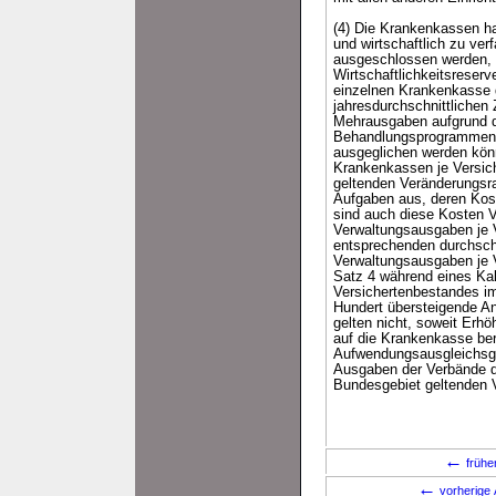
(4) Die Krankenkassen ha
und wirtschaftlich zu ve
ausgeschlossen werden, 
Wirtschaftlichkeitsreser
einzelnen Krankenkasse 
jahresdurchschnittlichen 
Mehrausgaben aufgrund de
Behandlungsprogrammen 
ausgeglichen werden könn
Krankenkassen je Versich
geltenden Veränderungsr
Aufgaben aus, deren Kos
sind auch diese Kosten V
Verwaltungsausgaben je 
entsprechenden durchschn
Verwaltungsausgaben je V
Satz 4 während eines Kal
Versichertenbestandes im 
Hundert übersteigende A
gelten nicht, soweit Erh
auf die Krankenkasse be
Aufwendungsausgleichsge
Ausgaben der Verbände d
Bundesgebiet geltenden 
←
frühe
←
vorherige 