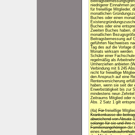
Beitragsbemessungsgrenz
niedrigerer Einnahmen je
für freiwillige Mitglieder,
monatlichen Gründungszu
Buches oder einen monat
Existenzgründungszuschu
Buches oder eine entspr
Zweiten Buches haben, de
monatlichen Bezugsgröße
Beitragsbemessung auf G
geführten Nachweises na
Tag des auf die Vorlage 
Monats wirksam werden. Fü
Schüler einer Fachschule
regelmäßig als Arbeitnehm
Umherziehen anbieten (Wa
Verbindung mit § 245 Abs.
nicht für freiwillige Mitgl
den Anspruch auf eine Re
Rentenversicherung erfül
haben, wenn sie seit der
Erwerbstätigkeit bis zur 
mindestens neun Zehntel 
Zeitraums Mitglied oder n
Abs. 2 Satz 1 gilt entspr
(4a)
Für
freiwillige Mitgli
Krankenkasse die beitrag
abweichend von Absatz 1 
solange für sie und ihre
n
Familienangehörigen
der 
eines
Auslandsaufenthalt