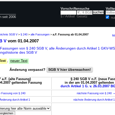
Vorschriftensuche
Vollt
§ / Artikel
Gesetz
n seit 2006
nu
zeichnis SGB V
>
§ 240
>
alle Fassungen
>
a.F. Fassung ab 01.04.2007
Ma
B V
vom 01.04.2007
 Fassungen von § 240 SGB V
,
alle Änderungen durch Artikel 1 GKV-
ngshistorie des SGB V
Text
,
neuer Text
Änderung verpasst?
SGB V hier überwachen!
 a.F. (alte Fassung)
§ 240 SGB V n.F. (neue Fas
04.2007 geltenden Fassung
in der am 01.04.2007 geltende
durch Artikel 1 G. v. 26.03.2007 BG
e Fassung von § 240
nächste Fassung von § 240
Änderung durch Artikel 1
nächste Änderung durch Artikel 