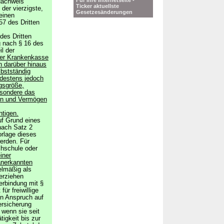
Für Ihre Internetseite -
Nachweis
Ticker aktuellste
der vierzigste,
Gesetzesänderungen
 einen
7 des Dritten
des Dritten
g nach § 16 des
l der
der Krankenkasse
 darüber hinaus
lbstständig
ndestens jedoch
gsgröße,
esondere das
en und Vermögen
htigen.
f Grund eines
nach Satz 2
orlage dieses
erden. Für
achschule oder
iner
 anerkannten
elmäßig als
erziehen
Verbindung mit §
ür freiwillige
en Anspruch auf
ersicherung
 wenn sie seit
igkeit bis zur