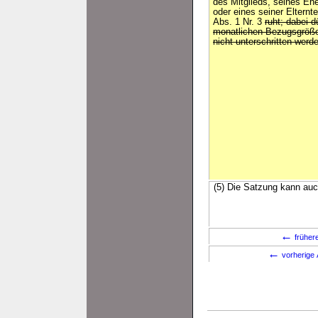
des Mitglieds, seines Eh
oder eines seiner Elternte
Abs. 1 Nr. 3
ruht; dabei 
monatlichen Bezugsgrö
nicht unterschritten werd
(5) Die Satzung kann auc
←
früher
←
vorherige 