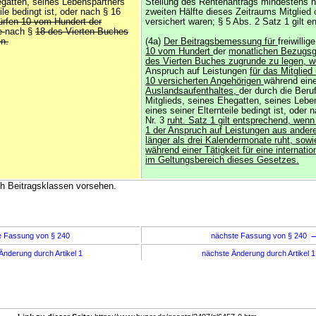
egatten, seines Lebenspartners
Stellung des Rentenantrags mindestens n
ile bedingt ist, oder nach § 16
zweiten Hälfte dieses Zeitraums Mitglied
dürfen 10 vom Hundert der
versichert waren; § 5 Abs. 2 Satz 1 gilt e
ße
nach §
18 des Vierten Buches
en.
(4a)
Der Beitragsbemessung für
freiwillig
10 vom Hundert
der
monatlichen Bezugs
des Vierten Buches zugrunde zu legen, 
Anspruch auf Leistungen
für das Mitglied
10 versicherten Angehörigen
während ein
Auslandsaufenthaltes,
der durch die Beruf
Mitglieds, seines Ehegatten, seines Lebe
eines seiner Elternteile bedingt ist, oder 
Nr. 3
ruht. Satz 1 gilt entsprechend, wen
1 der Anspruch auf Leistungen aus ander
länger als drei Kalendermonate ruht, sowie
während einer Tätigkeit für eine internati
im Geltungsbereich dieses Gesetzes.
h Beitragsklassen vorsehen.
e Fassung von § 240
nächste Fassung von § 240
Änderung durch Artikel 1
nächste Änderung durch Artikel 