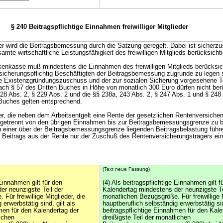
§ 240 Beitragspflichtige Einnahmen freiwilliger Mitglieder
ieder wird die Beitragsbemessung durch die Satzung geregelt. Dabei ist sicherzu
amte wirtschaftliche Leistungsfähigkeit des freiwilligen Mitglieds berücksichti
kenkasse muß mindestens die Einnahmen des freiwilligen Mitglieds berücksich
sicherungspflichtig Beschäftigten der Beitragsbemessung zugrunde zu legen s
e Existenzgründungszuschuss und der zur sozialen Sicherung vorgesehene Te
 § 57 des Dritten Buches in Höhe von monatlich 300 Euro dürfen nicht berü
28 Abs. 2, § 229 Abs. 2 und die §§ 238a, 243 Abs. 2, § 247 Abs. 1 und § 24
Buches gelten entsprechend.
ieder, die neben dem Arbeitsentgelt eine Rente der gesetzlichen Rentenversicher
 getrennt von den übrigen Einnahmen bis zur Beitragsbemessungsgrenze zu b
 einer über der Beitragsbemessungsgrenze liegenden Beitragsbelastung führe
 Beitrags aus der Rente nur der Zuschuß des Rentenversicherungsträgers ei
(Text neue Fassung)
 Einnahmen gilt für den
(4) Als beitragspflichtige Einnahmen gilt f
er neunzigste Teil der
Kalendertag mindestens der neunzigste Te
Für freiwillige Mitglieder, die
monatlichen Bezugsgröße. Für freiwillige M
 erwerbstätig sind, gilt als
hauptberuflich selbständig erwerbstätig sin
men für den Kalendertag der
beitragspflichtige Einnahmen für den Kale
lichen
dreißigste Teil der monatlichen