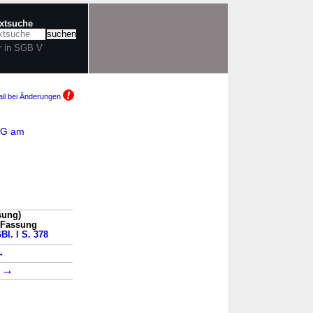
extsuche
r in SGB V
il bei Änderungen
WSG am
sung)
n Fassung
Bl. I S. 378
→
→
1