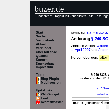
buzer.de
Bundesrecht - tagaktuell konsolidiert - alle Fassunge
Start
Sie sind hier:
Start
>
Inhaltsver
Suchen
Änderung
§ 240 SG
Sachgebiete
Aktuell
Ähnliche Seiten:
weitere
Verkündet
1. April 2007
und
Änderu
Über buzer.de
Qualität
Hervorhebungen:
alter 
Kontakt
Datenschutz
Impressum
Tools:
§ 240 SGB V
in der vor dem 01.
Blog-Plugin
Mobilversion
←
früher
Update via:
←
Web-Widget
vorherige 
Feed
Rechtskataster