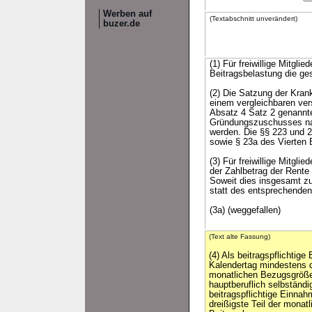
Werben auf
(Textabschnitt unverändert)
buzer.de
(1) Für freiwillige Mitgl
Beitragsbelastung die ges
(2) Die Satzung der Kran
einem vergleichbaren ver
Absatz 4 Satz 2 genannt
Gründungszuschusses nach
werden. Die §§ 223 und 2
sowie § 23a des Vierten 
(3) Für freiwillige Mitgl
der Zahlbetrag der Rente
Soweit dies insgesamt zu
statt des entsprechenden
(3a) (weggefallen)
(Text alte Fassung)
(4) Als beitragspflichtige
Kalendertag mindestens d
monatlichen Bezugsgröße. 
hauptberuflich selbständig
beitragspflichtige Einnah
dreißigste Teil der monat