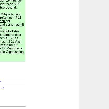
eun Zehntel der
 oder nach § 10
ntsprechend.
e Mitglieder
sind
größe
nach §
18
wenn
der
 und seine nach §
es
stätigkeit des
nspartners oder
nach § 16 Abs. 1
n
nach §
16 Abs.
em Grund für
 für Versicherte
onale Organisation
→
→
1