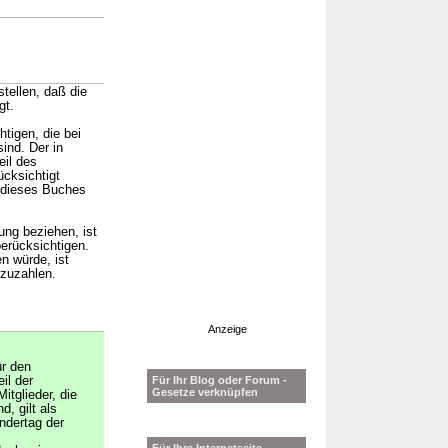
stellen, daß die
gt.
tigen, die bei
ind. Der in
il des
cksichtigt
8 dieses Buches
ung beziehen, ist
erücksichtigen.
n würde, ist
nzuzahlen.
Anzeige
ür den
il der
Für Ihr Blog oder Forum -
Gesetze verknüpfen
itglieder, die
d, gilt als
ndertag der