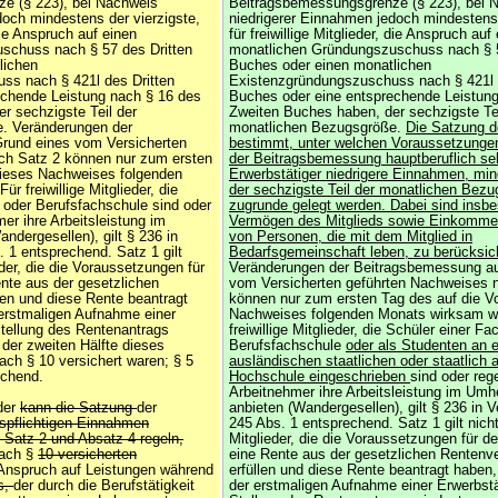
e (§ 223), bei Nachweis
Beitragsbemessungsgrenze (§ 223), bei 
doch mindestens der vierzigste,
niedrigerer Einnahmen jedoch mindestens 
 die Anspruch auf einen
für freiwillige Mitglieder, die Anspruch auf
schuss nach § 57 des Dritten
monatlichen Gründungszuschuss nach § 5
lichen
Buches oder einen monatlichen
ss nach § 421l des Dritten
Existenzgründungszuschuss nach § 421l 
echende Leistung nach § 16 des
Buches oder eine entsprechende Leistun
r sechzigste Teil der
Zweiten Buches haben, der sechzigste Tei
. Veränderungen der
monatlichen Bezugsgröße.
Die Satzung 
rund eines vom Versicherten
bestimmt, unter welchen Voraussetzungen
ch Satz 2 können nur zum ersten
der Beitragsbemessung hauptberuflich se
dieses Nachweises folgenden
Erwerbstätiger niedrigere Einnahmen, mi
r freiwillige Mitglieder, die
der sechzigste Teil der monatlichen Bezu
 oder Berufsfachschule sind oder
zugrunde gelegt werden. Dabei sind insb
er ihre Arbeitsleistung im
Vermögen des Mitglieds sowie Einkomm
ndergesellen), gilt § 236 in
von Personen, die mit dem Mitglied in
 1 entsprechend. Satz 1 gilt
Bedarfsgemeinschaft leben, zu berücksic
ieder, die die Voraussetzungen für
Veränderungen der Beitragsbemessung au
nte aus der gesetzlichen
vom Versicherten geführten Nachweises 
len und diese Rente beantragt
können nur zum ersten Tag des auf die V
 erstmaligen Aufnahme einer
Nachweises folgenden Monats wirksam w
Stellung des Rentenantrags
freiwillige Mitglieder, die Schüler einer F
der zweiten Hälfte dieses
Berufsfachschule
oder als Studenten an e
ach § 10 versichert waren; § 5
ausländischen staatlichen oder staatlich
echend.
Hochschule eingeschrieben
sind oder reg
Arbeitnehmer ihre Arbeitsleistung im Umh
eder
kann die Satzung
der
anbieten (Wandergesellen), gilt § 236 in 
spflichtigen Einnahmen
245 Abs. 1 entsprechend. Satz 1 gilt nicht f
Satz 2 und Absatz 4 regeln,
Mitglieder, die die Voraussetzungen für d
ach §
10 versicherten
eine Rente aus der gesetzlichen Rentenv
Anspruch auf Leistungen während
erfüllen und diese Rente beantragt haben,
s,
der durch die Berufstätigkeit
der erstmaligen Aufnahme einer Erwerbstät