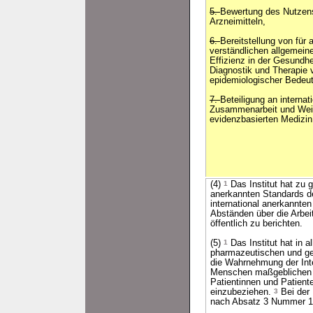
5.
Bewertung des Nutzen
Arzneimitteln,
6.
Bereitstellung von für 
verständlichen allgemeine
Effizienz in der Gesundh
Diagnostik und Therapie 
epidemiologischer Bedeu
7.
Beteiligung an internat
Zusammenarbeit und Weit
evidenzbasierten Medizin
(4)
1
Das Institut hat zu 
anerkannten Standards d
international anerkannte
Abständen über die Arbei
öffentlich zu berichten.
(5)
1
Das Institut hat in 
pharmazeutischen und ge
die Wahrnehmung der Inte
Menschen maßgeblichen O
Patientinnen und Patien
einzubeziehen.
3
Bei der
nach Absatz 3 Nummer 1 f