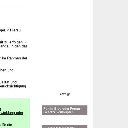
äger.
2
Hierzu
it zu erfolgen.
2
tands, in den das
der im Rahmen der
chen und
alität und
Berücksichtigung
Anzeige
n
Für Ihr Blog oder Forum -
Gesetze verknüpfen
twicklung oder
 für die