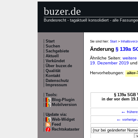
buzer.de
Bundesrecht - tagaktuell konsolidiert - alle Fassunge
Start
Sie sind hier:
Start
>
Inhaltsver
Suchen
Änderung
§ 139a S
Sachgebiete
Aktuell
Ähnliche Seiten:
weitere
Verkündet
19. Dezember 2019
un
Über buzer.de
Qualität
Hervorhebungen:
alter 
Kontakt
Datenschutz
Impressum
Tools:
§ 139a SGB V
in der vor dem 19.
Blog-Plugin
Mobilversion
←
frühere
Update via:
←
Web-Widget
vorherige 
Feed
Rechtskataster