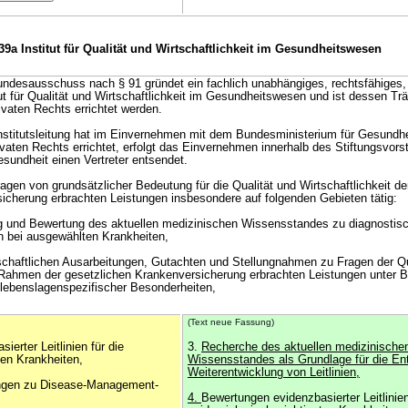
39a Institut für Qualität und Wirtschaftlichkeit im Gesundheitswesen
esausschuss nach § 91 gründet ein fachlich unabhängiges, rechtsfähiges,
ut für Qualität und Wirtschaftlichkeit im Gesundheitswesen und ist dessen Tr
ivaten Rechts errichtet werden.
nstitutsleitung hat im Einvernehmen mit dem Bundesministerium für Gesundhe
ivaten Rechts errichtet, erfolgt das Einvernehmen innerhalb des Stiftungsvors
sundheit einen Vertreter entsendet.
Fragen von grundsätzlicher Bedeutung für die Qualität und Wirtschaftlichkeit 
icherung erbrachten Leistungen insbesondere auf folgenden Gebieten tätig:
ng und Bewertung des aktuellen medizinischen Wissensstandes zu diagnostis
n bei ausgewählten Krankheiten,
schaftlichen Ausarbeitungen, Gutachten und Stellungnahmen zu Fragen der Qu
m Rahmen der gesetzlichen Krankenversicherung erbrachten Leistungen unter 
d lebenslagenspezifischer Besonderheiten,
(Text neue Fassung)
erter Leitlinien für die
3.
Recherche des aktuellen medizinische
ten Krankheiten,
Wissensstandes als Grundlage für die En
Weiterentwicklung von Leitlinien,
gen zu Disease-Management-
4.
Bewertungen evidenzbasierter Leitlinien