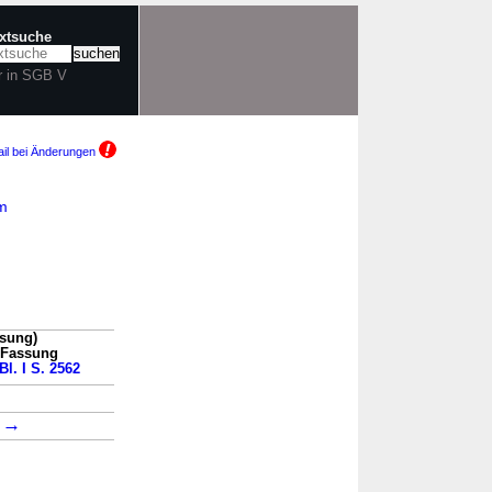
extsuche
r in SGB V
il bei Änderungen
am
ssung)
n Fassung
Bl. I S. 2562
→
1