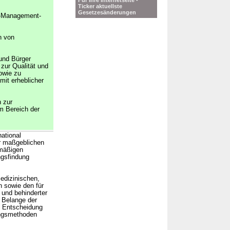
Für Ihre Internetseite -
Ticker aktuellste
Gesetzesänderungen
-Management-
n von
 und Bürger
zur Qualität und
owie zu
mit erheblicher
n zur
m Bereich der
ational
r maßgeblichen
lmäßigen
ngsfindung
edizinischen,
 sowie den für
 und behinderter
 Belange der
e Entscheidung
ungsmethoden