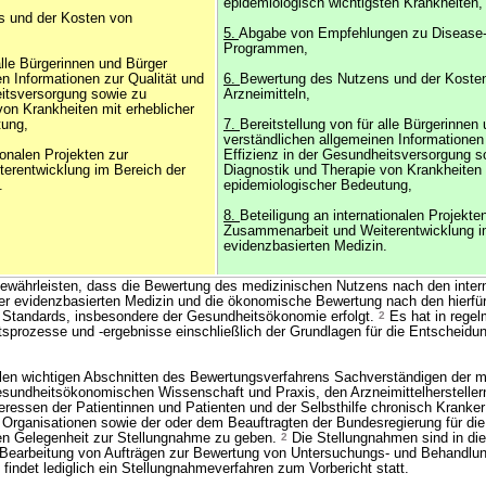
epidemiologisch wichtigsten Krankheiten,
s und der Kosten von
5.
Abgabe von Empfehlungen zu Disease
Programmen,
alle Bürgerinnen und Bürger
n Informationen zur Qualität und
6.
Bewertung des Nutzens und der Koste
eitsversorgung sowie zu
Arzneimitteln,
von Krankheiten mit erheblicher
tung,
7.
Bereitstellung von für alle Bürgerinnen
verständlichen allgemeinen Informationen 
ionalen Projekten zur
Effizienz in der Gesundheitsversorgung s
erentwicklung im Bereich der
Diagnostik und Therapie von Krankheiten 
.
epidemiologischer Bedeutung,
8.
Beteiligung an internationalen Projekte
Zusammenarbeit und Weiterentwicklung i
evidenzbasierten Medizin.
gewährleisten, dass die Bewertung des medizinischen Nutzens nach den intern
er evidenzbasierten Medizin und die ökonomische Bewertung nach den hierfü
n Standards, insbesondere der Gesundheitsökonomie erfolgt.
2
Es hat in rege
tsprozesse und -ergebnisse einschließlich der Grundlagen für die Entscheidu
allen wichtigen Abschnitten des Bewertungsverfahrens Sachverständigen der m
sundheitsökonomischen Wissenschaft und Praxis, den Arzneimittelherstellern
ressen der Patientinnen und Patienten und der Selbsthilfe chronisch Kranker
rganisationen sowie der oder dem Beauftragten der Bundesregierung für die
ten Gelegenheit zur Stellungnahme zu geben.
2
Die Stellungnahmen sind in di
 Bearbeitung von Aufträgen zur Bewertung von Untersuchungs- und Behandl
indet lediglich ein Stellungnahmeverfahren zum Vorbericht statt.