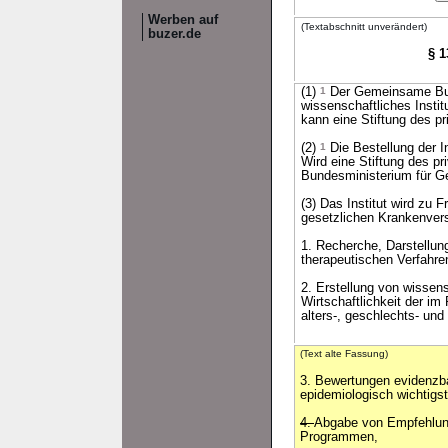
Werben auf
(Textabschnitt unverändert)
buzer.de
§ 1
(1)
1
Der Gemeinsame Bund
wissenschaftliches Instit
kann eine Stiftung des pr
(2)
1
Die Bestellung der I
Wird eine Stiftung des pr
Bundesministerium für Ge
(3) Das Institut wird zu 
gesetzlichen Krankenvers
1. Recherche, Darstellu
therapeutischen Verfahre
2. Erstellung von wissen
Wirtschaftlichkeit der i
alters-, geschlechts- un
(Text alte Fassung)
3. Bewertungen evidenzbasi
epidemiologisch wichtigs
4.
Abgabe von Empfehlun
Programmen,