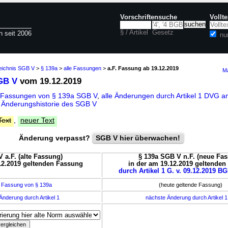
Vorschriftensuche
Vollt
§ / Artikel
Gesetz
n seit 2006
nu
zeichnis SGB V
>
§ 139a
>
alle Fassungen
>
a.F. Fassung ab 19.12.2019
Ma
GB V
vom 19.12.2019
 Fassungen von § 139a SGB V
,
alle Änderungen durch Artikel 1 DVG 
d
Änderungshistorie des SGB V
Text
,
neuer Text
Änderung verpasst?
SGB V hier überwachen!
 a.F. (alte Fassung)
§ 139a SGB V n.F. (neue Fa
12.2019 geltenden Fassung
in der am 19.12.2019 geltende
durch Artikel 1 G. v. 09.12.2019 BG
 Fassung von § 139a
(heute geltende Fassung)
Änderung durch Artikel 1
nächste Änderung durch Artikel 