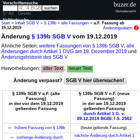
Vorschriftensuche
buzer.de
Normalansicht
§ / Art.
Gesetz
Volltextsuche
Start
>
Inhalt SGB V
>
§ 139b
>
alle Fassungen
>
a.F. Fassung ab
19.12.2019
Änderungsalarm
nur in SGB V
Änderung
§ 139b SGB V
vom 19.12.2019
Ähnliche Seiten:
weitere Fassungen von § 139b SGB V
,
alle
Änderungen durch Artikel 1 DVG am 19. Dezember 2019
und
Änderungshistorie des SGB V
Hervorhebungen:
alter Text
,
neuer Text
Änderung verpasst?
SGB V hier überwachen!
§ 139b SGB V a.F. (alte
§ 139b SGB V n.F. (neue
Fassung)
Fassung)
in der vor dem 19.12.2019
in der am 19.12.2019
geltenden Fassung
geltenden Fassung
durch Artikel 1 G. v.
09.12.2019 BGBl. I S. 2562
←
frühere Fassung von § 139b
(heute geltende Fassung)
←
nächste Änderung durch Artikel 1
vorherige Änderung durch