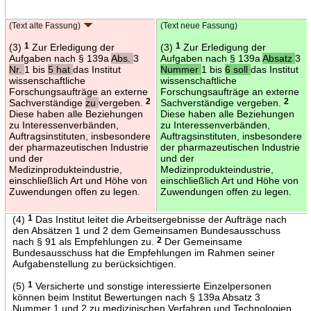
(Text alte Fassung)
(Text neue Fassung)
(3)
1
Zur Erledigung der
(3)
1
Zur Erledigung der
Aufgaben nach § 139a
Abs.
3
Aufgaben nach § 139a
Absatz
3
Nr.
1 bis
5 hat
das Institut
Nummer
1 bis
6 soll
das Institut
wissenschaftliche
wissenschaftliche
Forschungsaufträge an externe
Forschungsaufträge an externe
Sachverständige
zu
vergeben.
2
Sachverständige vergeben.
2
Diese haben alle Beziehungen
Diese haben alle Beziehungen
zu Interessenverbänden,
zu Interessenverbänden,
Auftragsinstituten, insbesondere
Auftragsinstituten, insbesondere
der pharmazeutischen Industrie
der pharmazeutischen Industrie
und der
und der
Medizinprodukteindustrie,
Medizinprodukteindustrie,
einschließlich Art und Höhe von
einschließlich Art und Höhe von
Zuwendungen offen zu legen.
Zuwendungen offen zu legen.
(4)
1
Das Institut leitet die Arbeitsergebnisse der Aufträge nach
den Absätzen 1 und 2 dem Gemeinsamen Bundesausschuss
nach § 91 als Empfehlungen zu.
2
Der Gemeinsame
Bundesausschuss hat die Empfehlungen im Rahmen seiner
Aufgabenstellung zu berücksichtigen.
(5)
1
Versicherte und sonstige interessierte Einzelpersonen
können beim Institut Bewertungen nach § 139a Absatz 3
Nummer 1 und 2 zu medizinischen Verfahren und Technologien