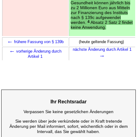
Gesundheit können jährlich bis
zu 2 Millionen Euro aus Mitteln
zur Finanzierung des Instituts
nach § 139c aufgewendet
werden.
4
Absatz 2 Satz 2 findet
keine Anwendung.
←
frühere Fassung von § 139b
(heute geltende Fassung)
←
nächste Änderung durch Artikel 1
vorherige Änderung durch
→
Artikel 1
Ihr Rechtsradar
Verpassen Sie keine gesetzlichen Änderungen
Sie werden über jede verkündete oder in Kraft tretende
Änderung per Mail informiert, sofort, wöchentlich oder in dem
Intervall, das Sie gewählt haben.