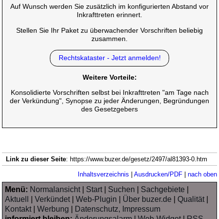
Auf Wunsch werden Sie zusätzlich im konfigurierten Abstand vor
Inkrafttreten erinnert.
Stellen Sie Ihr Paket zu überwachender Vorschriften beliebig
zusammen.
Rechtskataster - Jetzt anmelden!
Weitere Vorteile:
Konsolidierte Vorschriften selbst bei Inkrafttreten "am Tage nach
der Verkündung", Synopse zu jeder Änderungen, Begründungen
des Gesetzgebers
Link zu dieser Seite
: https://www.buzer.de/gesetz/2497/al81393-0.htm
Inhaltsverzeichnis
|
Ausdrucken/PDF
|
nach oben
Menü:
Normalansicht
|
Start
|
Suchen
|
Sachgebiete
|
Aktuell
|
Verkündet
|
Web-Plugin
|
Über buzer.de
|
Qualität
|
Kontakt
|
Werbung
|
Datenschutz, Impressum
informiert bleiben:
Änderungsalarm
|
Web-Widget
|
RSS-