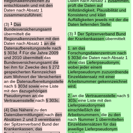
Regionalkennzeichen zu
Daten nach Absatz 1
zusammen,
entschlüsseln und mit den
prüft die Daten auf
Daten nach Absatz 1
Vollständigkeit, Plausibilität und
zusammenzuführen.
Konsistenz und klärt
Auffälligkeiten jeweils mit der die
(3)
1
Das
Daten liefernden Stelle.
Bundesversicherungsamt
übermittelt die
(3)
1
Der Spitzenverband Bund
Regionalkennzeichen mit den
der Krankenkassen
übermittelt
Daten nach Absatz 1
an die
Datenaufbereitungsstelle nach
1. an das
§ 303d.
2
Für die Jahre 2009
Forschungsdatenzentrum nach
und 2010 übermittelt
das
§ 303d
die Daten nach Absatz 1
Bundesversicherungsamt die
ohne
das
Lieferpseudonym,
bei ihm für Zwecke des § 272
wobei jeder einem
gespeicherten Kennzeichen
Lieferpseudonym zuzuordnende
zum Wohnort der Versicherten
Einzeldatensatz mit einer
an die
Datenaufbereitungsstelle
Arbeitsnummer gekennzeichnet
nach §
303d sowie
eine Liste
wird,
mit den
dazugehörigen
Pseudonymen an
die
2.
an die
Vertrauensstelle
nach §
Vertrauensstelle
nach
§ 303c.
303c
eine Liste mit den
Lieferpseudonymen
(4) Das Nähere
zu den
einschließlich der
Datenübermittlungen
nach
den
Arbeitsnummern,
die
zu den
Absätzen 2 und 3 vereinbaren
nach
Nummer 1 übermittelten
der Spitzenverband Bund der
Einzeldatensätzen für das
Krankenkassen, das
jeweilige Lieferpseudonym