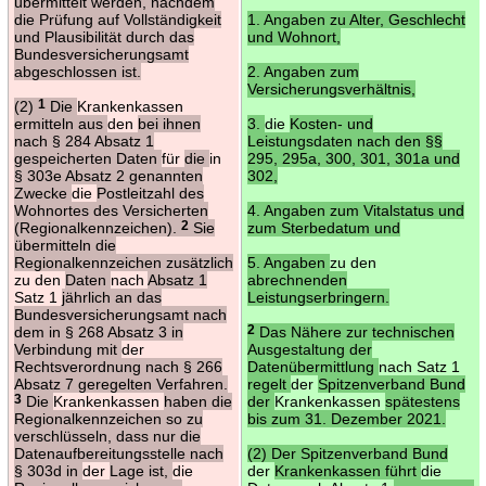
übermittelt werden, nachdem
die Prüfung auf Vollständigkeit
1. Angaben zu Alter, Geschlecht
und Plausibilität durch das
und Wohnort,
Bundesversicherungsamt
abgeschlossen ist.
2. Angaben zum
Versicherungsverhältnis,
(2)
1
Die
Krankenkassen
ermitteln aus
den
bei ihnen
3.
die
Kosten- und
nach § 284 Absatz 1
Leistungsdaten nach den §§
gespeicherten Daten
für
die
in
295, 295a, 300, 301, 301a und
§ 303e Absatz 2 genannten
302,
Zwecke
die
Postleitzahl des
Wohnortes des Versicherten
4. Angaben zum Vitalstatus und
(Regionalkennzeichen).
2
Sie
zum Sterbedatum und
übermitteln die
Regionalkennzeichen zusätzlich
5. Angaben
zu den
zu den
Daten
nach
Absatz 1
abrechnenden
Satz 1
jährlich an das
Leistungserbringern.
Bundesversicherungsamt nach
dem in § 268 Absatz 3 in
2
Das Nähere zur technischen
Verbindung mit
der
Ausgestaltung der
Rechtsverordnung nach § 266
Datenübermittlung
nach Satz 1
Absatz 7 geregelten Verfahren.
regelt
der
Spitzenverband Bund
3
Die
Krankenkassen
haben die
der
Krankenkassen
spätestens
Regionalkennzeichen so zu
bis zum 31. Dezember 2021.
verschlüsseln, dass nur die
Datenaufbereitungsstelle nach
(2) Der Spitzenverband Bund
§ 303d in
der
Lage ist,
die
der
Krankenkassen führt
die