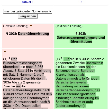
→
Artikel 1
(Text alte Fassung)
(Text neue Fassung)
§ 303b
Datenübermittlung
§ 303b
Datenzusammenführung und
-übermittlung
(1)
1
Das
(1)
1
Für
die in § 303e Absatz 2
Bundesversicherungsamt
genannten Zwecke
übermitteln
übermittelt
die
nach § 268
die Krankenkassen
an
den
Absatz 3 Satz 14
in
Verbindung
Spitzenverband Bund der
mit Satz 1 Nummer 1 bis 7
Krankenkassen als
erhobenen Daten für die in
§
Datensammelstelle
für
jeden
303e Absatz 2 genannten
Versicherten jeweils
in
Zwecke
an
die
Verbindung mit einem
Datenaufbereitungsstelle nach
Versichertenpseudonym, das
§ 303d sowie eine Liste mit den
eine kassenübergreifende
dazugehörigen Pseudonymen
eindeutige Identifizierung im
an die Vertrauensstelle nach §
Berichtszeitraum erlaubt
303c.
2
Die Daten sollen
(Lieferpseudonym),