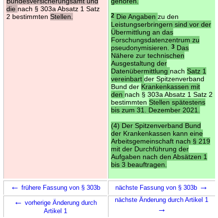
Bundesversicherungsamt und
gehören.
die
nach § 303a Absatz 1 Satz
2 bestimmten
Stellen.
2
Die Angaben
zu den
Leistungserbringern sind vor der
Übermittlung an das
Forschungsdatenzentrum zu
pseudonymisieren.
3
Das
Nähere zur technischen
Ausgestaltung der
Datenübermittlung
nach
Satz 1
vereinbart
der Spitzenverband
Bund der
Krankenkassen mit
den
nach § 303a Absatz 1 Satz 2
bestimmten
Stellen spätestens
bis zum 31. Dezember 2021.
(4) Der Spitzenverband Bund
der Krankenkassen kann eine
Arbeitsgemeinschaft nach § 219
mit der Durchführung der
Aufgaben nach den Absätzen 1
bis 3 beauftragen.
←
→
frühere Fassung von § 303b
nächste Fassung von § 303b
←
nächste Änderung durch Artikel 1
vorherige Änderung durch
→
Artikel 1