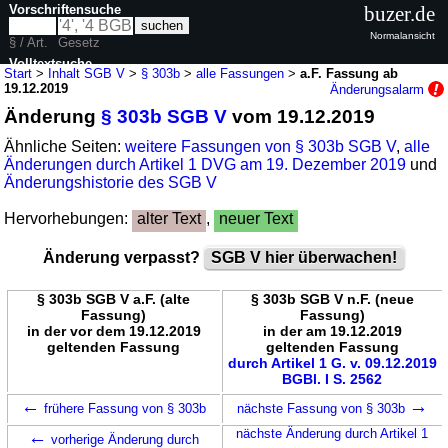
Vorschriftensuche
buzer.de
Normalansicht
§ / Art.
Gesetz
Volltextsuche
Start
>
Inhalt SGB V
>
§ 303b
>
alle Fassungen
>
a.F. Fassung ab
19.12.2019
Änderungsalarm
nur in SGB V
Änderung
§ 303b SGB V
vom 19.12.2019
Ähnliche Seiten:
weitere Fassungen von § 303b SGB V
,
alle
Änderungen durch Artikel 1 DVG am 19. Dezember 2019
und
Änderungshistorie des SGB V
Hervorhebungen:
alter Text
,
neuer Text
Änderung verpasst?
SGB V hier überwachen!
§ 303b SGB V a.F. (alte
§ 303b SGB V n.F. (neue
Fassung)
Fassung)
in der vor dem 19.12.2019
in der am 19.12.2019
geltenden Fassung
geltenden Fassung
durch Artikel 1 G. v. 09.12.2019
BGBl. I S. 2562
←
→
frühere Fassung von § 303b
nächste Fassung von § 303b
←
nächste Änderung durch Artikel 1
vorherige Änderung durch