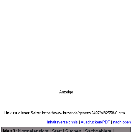
Anzeige
Link zu dieser Seite
: https://www.buzer.de/gesetz/2497/al82558-0.htm
Inhaltsverzeichnis
|
Ausdrucken/PDF
|
nach oben
Menü:
Normalansicht
|
Start
|
Suchen
|
Sachgebiete
|