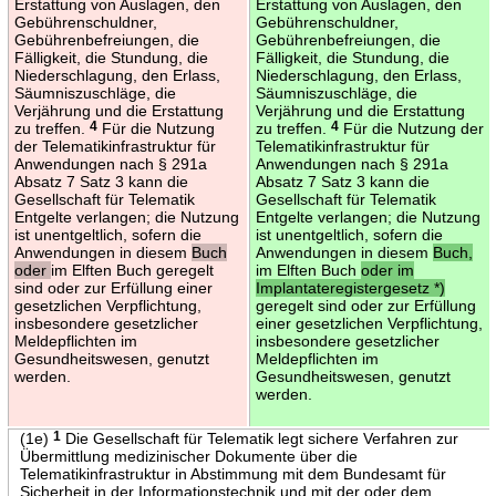
Erstattung von Auslagen, den
Erstattung von Auslagen, den
Gebührenschuldner,
Gebührenschuldner,
Gebührenbefreiungen, die
Gebührenbefreiungen, die
Fälligkeit, die Stundung, die
Fälligkeit, die Stundung, die
Niederschlagung, den Erlass,
Niederschlagung, den Erlass,
Säumniszuschläge, die
Säumniszuschläge, die
Verjährung und die Erstattung
Verjährung und die Erstattung
zu treffen.
4
Für die Nutzung
zu treffen.
4
Für die Nutzung der
der Telematikinfrastruktur für
Telematikinfrastruktur für
Anwendungen nach § 291a
Anwendungen nach § 291a
Absatz 7 Satz 3 kann die
Absatz 7 Satz 3 kann die
Gesellschaft für Telematik
Gesellschaft für Telematik
Entgelte verlangen; die Nutzung
Entgelte verlangen; die Nutzung
ist unentgeltlich, sofern die
ist unentgeltlich, sofern die
Anwendungen in diesem
Buch
Anwendungen in diesem
Buch,
oder
im Elften Buch geregelt
im Elften Buch
oder im
sind oder zur Erfüllung einer
Implantateregistergesetz *)
gesetzlichen Verpflichtung,
geregelt sind oder zur Erfüllung
insbesondere gesetzlicher
einer gesetzlichen Verpflichtung,
Meldepflichten im
insbesondere gesetzlicher
Gesundheitswesen, genutzt
Meldepflichten im
werden.
Gesundheitswesen, genutzt
werden.
(1e)
1
Die Gesellschaft für Telematik legt sichere Verfahren zur
Übermittlung medizinischer Dokumente über die
Telematikinfrastruktur in Abstimmung mit dem Bundesamt für
Sicherheit in der Informationstechnik und mit der oder dem