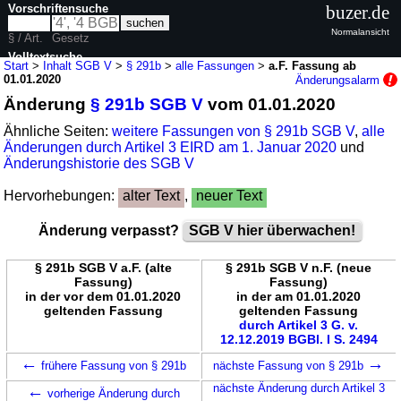
Vorschriftensuche
buzer.de
Normalansicht
§ / Art.
Gesetz
Volltextsuche
Start
>
Inhalt SGB V
>
§ 291b
>
alle Fassungen
>
a.F. Fassung ab
01.01.2020
Änderungsalarm
nur in SGB V
Änderung
§ 291b SGB V
vom 01.01.2020
Ähnliche Seiten:
weitere Fassungen von § 291b SGB V
,
alle
Änderungen durch Artikel 3 EIRD am 1. Januar 2020
und
Änderungshistorie des SGB V
Hervorhebungen:
alter Text
,
neuer Text
Änderung verpasst?
SGB V hier überwachen!
§ 291b SGB V a.F. (alte
§ 291b SGB V n.F. (neue
Fassung)
Fassung)
in der vor dem 01.01.2020
in der am 01.01.2020
geltenden Fassung
geltenden Fassung
durch Artikel 3 G. v.
12.12.2019 BGBl. I S. 2494
←
→
frühere Fassung von § 291b
nächste Fassung von § 291b
←
nächste Änderung durch Artikel 3
vorherige Änderung durch