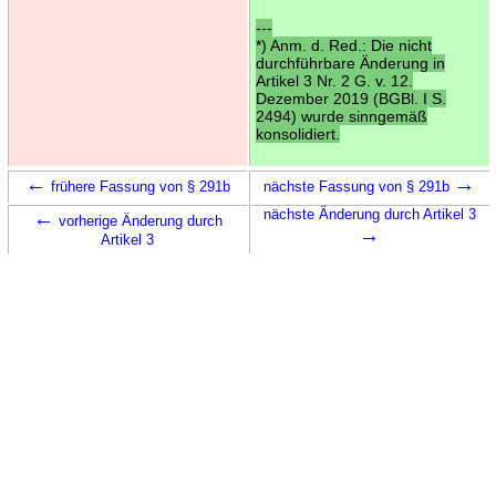
---
*) Anm. d. Red.: Die nicht
durchführbare Änderung in
Artikel 3 Nr. 2 G. v. 12.
Dezember 2019 (BGBl. I S.
2494) wurde sinngemäß
konsolidiert.
←
→
frühere Fassung von § 291b
nächste Fassung von § 291b
←
nächste Änderung durch Artikel 3
vorherige Änderung durch
→
Artikel 3