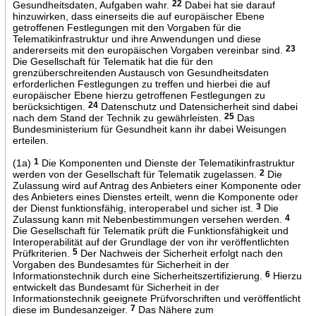
Gesundheitsdaten, Aufgaben wahr.
22
Dabei hat sie darauf
hinzuwirken, dass einerseits die auf europäischer Ebene
getroffenen Festlegungen mit den Vorgaben für die
Telematikinfrastruktur und ihre Anwendungen und diese
andererseits mit den europäischen Vorgaben vereinbar sind.
23
Die Gesellschaft für Telematik hat die für den
grenzüberschreitenden Austausch von Gesundheitsdaten
erforderlichen Festlegungen zu treffen und hierbei die auf
europäischer Ebene hierzu getroffenen Festlegungen zu
berücksichtigen.
24
Datenschutz und Datensicherheit sind dabei
nach dem Stand der Technik zu gewährleisten.
25
Das
Bundesministerium für Gesundheit kann ihr dabei Weisungen
erteilen.
(1a)
1
Die Komponenten und Dienste der Telematikinfrastruktur
werden von der Gesellschaft für Telematik zugelassen.
2
Die
Zulassung wird auf Antrag des Anbieters einer Komponente oder
des Anbieters eines Dienstes erteilt, wenn die Komponente oder
der Dienst funktionsfähig, interoperabel und sicher ist.
3
Die
Zulassung kann mit Nebenbestimmungen versehen werden.
4
Die Gesellschaft für Telematik prüft die Funktionsfähigkeit und
Interoperabilität auf der Grundlage der von ihr veröffentlichten
Prüfkriterien.
5
Der Nachweis der Sicherheit erfolgt nach den
Vorgaben des Bundesamtes für Sicherheit in der
Informationstechnik durch eine Sicherheitszertifizierung.
6
Hierzu
entwickelt das Bundesamt für Sicherheit in der
Informationstechnik geeignete Prüfvorschriften und veröffentlicht
diese im Bundesanzeiger.
7
Das Nähere zum