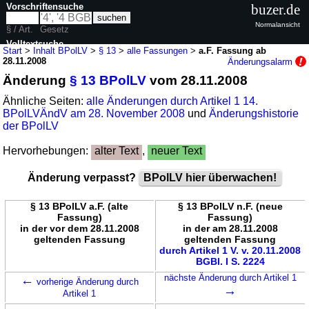
Vorschriftensuche
buzer.de
Normalansicht
§ / Art.
Gesetz
Volltextsuche
Start
>
Inhalt BPolLV
>
§ 13
>
alle Fassungen
>
a.F. Fassung ab
28.11.2008
Änderungsalarm
nur in BPolLV
Änderung
§ 13 BPolLV
vom 28.11.2008
Ähnliche Seiten:
alle Änderungen durch Artikel 1 14.
BPolLVÄndV am 28. November 2008
und
Änderungshistorie
der BPolLV
Hervorhebungen:
alter Text
,
neuer Text
Änderung verpasst?
BPolLV hier überwachen!
§ 13 BPolLV a.F. (alte
§ 13 BPolLV n.F. (neue
Fassung)
Fassung)
in der vor dem 28.11.2008
in der am 28.11.2008
geltenden Fassung
geltenden Fassung
durch Artikel 1 V. v. 20.11.2008
BGBl. I S. 2224
←
nächste Änderung durch Artikel 1
vorherige Änderung durch
→
Artikel 1