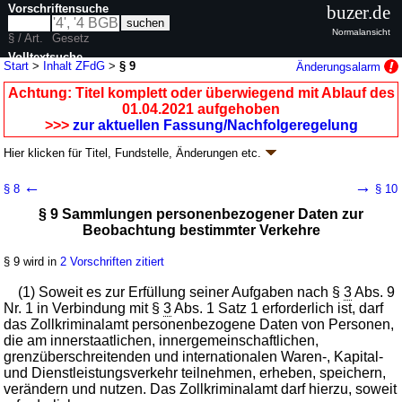
Vorschriftensuche
buzer.de
Normalansicht
§ / Art.
Gesetz
Volltextsuche
Start
>
Inhalt ZFdG
>
§ 9
Änderungsalarm
nur in ZFdG
Achtung: Titel komplett oder überwiegend mit Ablauf des
01.04.2021 aufgehoben
>>>
zur aktuellen Fassung/Nachfolgeregelung
Hier klicken für
Titel, Fundstelle, Änderungen
etc.
§ 9 - Zollfahndungsdienstgesetz (ZFdG)
←
→
§ 8
§ 10
Artikel 1 G. v. 16.08.2002
BGBl. I S. 3202
; aufgehoben durch
Artikel 3
G. v.
§ 9 Sammlungen personenbezogener Daten zur
30.03.2021
BGBl. I S. 402
Beobachtung bestimmter Verkehre
Geltung ab 24.08.2002; FNA: 602-2
Zollverwaltung
22 weitere Fassungen
|
Drucksachen / Entwurf / Begründung
|
§ 9 wird in
2 Vorschriften zitiert
wird in 40 Vorschriften zitiert
Kapitel 2 Zollkriminalamt
(1) Soweit es zur Erfüllung seiner Aufgaben nach §
3
Abs. 9
Nr. 1 in Verbindung mit §
Abschnitt 2 Befugnisse des Zollkriminalamtes
3
Abs. 1 Satz 1 erforderlich ist, darf
das Zollkriminalamt personenbezogene Daten von Personen,
die am innerstaatlichen, innergemeinschaftlichen,
grenzüberschreitenden und internationalen Waren-, Kapital-
und Dienstleistungsverkehr teilnehmen, erheben, speichern,
verändern und nutzen. Das Zollkriminalamt darf hierzu, soweit