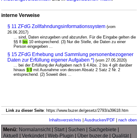
interne Verweise
§ 11 ZFdG Zollfahndungsinformationssystem
(vom
26.06.2017)
... sind, Daten einzugeben und abzurufen. Für die Eingabe gelten die
§§ 8
bis
10 entsprechend. (3) Nur die Stelle, die Daten zu einer
Person eingegeben ...
§ 15 ZFdG Erhebung und Sammlung personenbezogener
Daten zur Erfüllung eigener Aufgaben *)
(vom 27.05.2020)
... bei der Erfüllung der Aufgaben nach § 4 Abs. 2 bis 4 gilt darüber
hinaus
§ 9
mit Ausnahme von dessen Absatz 2 Satz 2 Nr. 2
entsprechend. (2) Soweit dies ...
Link zu dieser Seite
: https://www.buzer.de/gesetz/2793/a39618.htm
Inhaltsverzeichnis
|
Ausdrucken/PDF
|
nach oben
Menü:
Normalansicht
|
Start
|
Suchen
|
Sachgebiete
|
Aktuell
|
Verkündet
|
Web-Plugin
|
Über buzer.de
|
Qualität
|