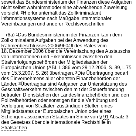
soweit das Bundesministerium der Finanzen diese Aufgaben
nicht selbst wahrnimmt oder eine abweichende Zuweisung
vorsieht.
2
Hierfür unterhält das Zollkriminalamt
Informationssysteme nach Maßgabe internationaler
Vereinbarungen und anderer Rechtsvorschriften.
(6a)
1
Das Bundesministerium der Finanzen kann dem
Zollkriminalamt Aufgaben bei der Anwendung des
Rahmenbeschlusses 2006/960/JI
des Rates vom
18. Dezember 2006 über die Vereinfachung des Austauschs
von Informationen und Erkenntnissen zwischen den
Strafverfolgungsbehörden der Mitgliedstaaten der
Europäischen Union (ABl. L 386 vom 29.12.2006, S. 89, L 75
vom 15.3.2007, S. 26) übertragen.
2
Die Übertragung bedarf
des Einvernehmens aller obersten Finanzbehörden der
Länder.
3
Übertragbar sind Aufgaben zur Unterstützung des
Geschäftsverkehrs zwischen den mit der Steuerfahndung
betrauten Dienststellen der Landesfinanzbehörden und den
Polizeibehörden oder sonstigen für die Verhütung und
Verfolgung von Straftaten zuständigen Stellen eines
Mitgliedstaates der Europäischen Union oder eines
Schengen-assoziierten Staates im Sinne von §
91
Absatz 3
des
Gesetzes über die internationale Rechtshilfe in
Strafsachen
.