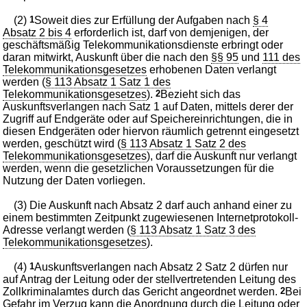
(2)
1
Soweit dies zur Erfüllung der Aufgaben nach
§ 4
Absatz 2 bis 4
erforderlich ist, darf von demjenigen, der
geschäftsmäßig Telekommunikationsdienste erbringt oder
daran mitwirkt, Auskunft über die nach den
§§ 95
und
111 des
Telekommunikationsgesetzes
erhobenen Daten verlangt
werden (
§ 113 Absatz 1 Satz 1 des
Telekommunikationsgesetzes
).
2
Bezieht sich das
Auskunftsverlangen nach Satz 1 auf Daten, mittels derer der
Zugriff auf Endgeräte oder auf Speichereinrichtungen, die in
diesen Endgeräten oder hiervon räumlich getrennt eingesetzt
werden, geschützt wird (
§ 113 Absatz 1 Satz 2 des
Telekommunikationsgesetzes
), darf die Auskunft nur verlangt
werden, wenn die gesetzlichen Voraussetzungen für die
Nutzung der Daten vorliegen.
(3) Die Auskunft nach Absatz 2 darf auch anhand einer zu
einem bestimmten Zeitpunkt zugewiesenen Internetprotokoll-
Adresse verlangt werden (
§ 113 Absatz 1 Satz 3 des
Telekommunikationsgesetzes
).
(4)
1
Auskunftsverlangen nach Absatz 2 Satz 2 dürfen nur
auf Antrag der Leitung oder der stellvertretenden Leitung des
Zollkriminalamtes durch das Gericht angeordnet werden.
2
Bei
Gefahr im Verzug kann die Anordnung durch die Leitung oder