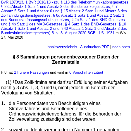
BvR 1873/13, 1 BvR 2618/13 - (zu § 113 des Telekommunikationsgesetzes,
§ 22a Absatz 1 Satz 1 und Absatz 2 des Bundespolizeigesetzes, § 7
Absatz 5 Satz 1 und Absatz 6 und § 15 Absatz 2 Satz 1 und Absatz 3 des
Zollfahndungsdienstgesetzes, § 8d Absatz 1 Satz 1 und Absatz 2 Satz 1
des Bundesverfassungsschutzgesetzes, § 2b Satz 1 des BND-Gesetzes
und § 4b Satz 1 des MAD-Gesetzes, § 4 Satz 1 des BND-Gesetzes, § 10
Absatz 1 Satz 1 und Absatz 2 und § 40 Absatz 1 Satz 1 und Absatz 2 des
Bundeskriminalamtgesetzes) B. v. 3. August 2020 BGBl. I S. 1931
m.W.v.
27. Mai 2020
Inhaltsverzeichnis
|
Ausdrucken/PDF
|
nach oben
§ 8 Sammlungen personenbezogener Daten der
Zentralstelle
§ 8 hat
2 frühere Fassungen
und wird in
6 Vorschriften zitiert
(1)
1
Das Zollkriminalamt darf zur Erfüllung seiner Aufgaben
nach
§ 3 Abs. 1, 3, 4 und 6
, nicht jedoch im Bereich der
Verfolgung von Straftaten,
1.
die Personendaten von Beschuldigten eines
Strafverfahrens und Betroffenen eines
Ordnungswidrigkeitenverfahrens, für die Behörden der
Zollverwaltung zuständig sind oder waren,
2.
soweit zur Identifizierung der in Nummer 1 genannten