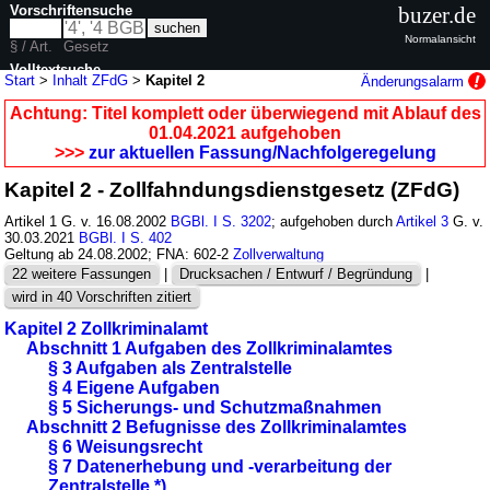
Vorschriftensuche
buzer.de
Normalansicht
§ / Art.
Gesetz
Volltextsuche
Start
>
Inhalt ZFdG
>
Kapitel 2
Änderungsalarm
nur in ZFdG
Achtung: Titel komplett oder überwiegend mit Ablauf des
01.04.2021 aufgehoben
>>>
zur aktuellen Fassung/Nachfolgeregelung
Kapitel 2 - Zollfahndungsdienstgesetz (ZFdG)
Artikel 1 G. v. 16.08.2002
BGBl. I S. 3202
; aufgehoben durch
Artikel 3
G. v.
30.03.2021
BGBl. I S. 402
Geltung ab 24.08.2002; FNA: 602-2
Zollverwaltung
22 weitere Fassungen
|
Drucksachen / Entwurf / Begründung
|
wird in 40 Vorschriften zitiert
Kapitel 2 Zollkriminalamt
Abschnitt 1 Aufgaben des Zollkriminalamtes
§ 3 Aufgaben als Zentralstelle
§ 4 Eigene Aufgaben
§ 5 Sicherungs- und Schutzmaßnahmen
Abschnitt 2 Befugnisse des Zollkriminalamtes
§ 6 Weisungsrecht
§ 7 Datenerhebung und -verarbeitung der
Zentralstelle *)