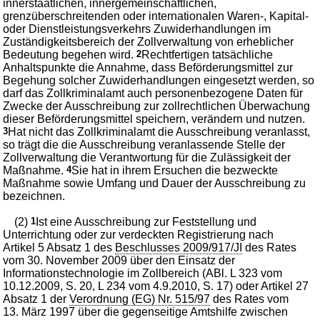
innerstaatlichen, innergemeinschaftlichen,
grenzüberschreitenden oder internationalen Waren-, Kapital-
oder Dienstleistungsverkehrs Zuwiderhandlungen im
Zuständigkeitsbereich der Zollverwaltung von erheblicher
Bedeutung begehen wird.
2
Rechtfertigen tatsächliche
Anhaltspunkte die Annahme, dass Beförderungsmittel zur
Begehung solcher Zuwiderhandlungen eingesetzt werden, so
darf das Zollkriminalamt auch personenbezogene Daten für
Zwecke der Ausschreibung zur zollrechtlichen Überwachung
dieser Beförderungsmittel speichern, verändern und nutzen.
3
Hat nicht das Zollkriminalamt die Ausschreibung veranlasst,
so trägt die die Ausschreibung veranlassende Stelle der
Zollverwaltung die Verantwortung für die Zulässigkeit der
Maßnahme.
4
Sie hat in ihrem Ersuchen die bezweckte
Maßnahme sowie Umfang und Dauer der Ausschreibung zu
bezeichnen.
(2)
1
Ist eine Ausschreibung zur Feststellung und
Unterrichtung oder zur verdeckten Registrierung nach
Artikel 5 Absatz 1 des
Beschlusses 2009/917/JI
des Rates
vom 30. November 2009 über den Einsatz der
Informationstechnologie im Zollbereich (ABl. L 323 vom
10.12.2009, S. 20, L 234 vom 4.9.2010, S. 17) oder Artikel 27
Absatz 1 der
Verordnung (EG) Nr. 515/97
des Rates vom
13. März 1997 über die gegenseitige Amtshilfe zwischen