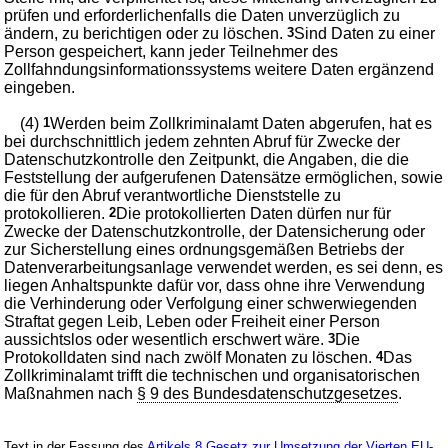
prüfen und erforderlichenfalls die Daten unverzüglich zu
ändern, zu berichtigen oder zu löschen.
3
Sind Daten zu einer
Person gespeichert, kann jeder Teilnehmer des
Zollfahndungsinformationssystems weitere Daten ergänzend
eingeben.
(4)
1
Werden beim Zollkriminalamt Daten abgerufen, hat es
bei durchschnittlich jedem zehnten Abruf für Zwecke der
Datenschutzkontrolle den Zeitpunkt, die Angaben, die die
Feststellung der aufgerufenen Datensätze ermöglichen, sowie
die für den Abruf verantwortliche Dienststelle zu
protokollieren.
2
Die protokollierten Daten dürfen nur für
Zwecke der Datenschutzkontrolle, der Datensicherung oder
zur Sicherstellung eines ordnungsgemäßen Betriebs der
Datenverarbeitungsanlage verwendet werden, es sei denn, es
liegen Anhaltspunkte dafür vor, dass ohne ihre Verwendung
die Verhinderung oder Verfolgung einer schwerwiegenden
Straftat gegen Leib, Leben oder Freiheit einer Person
aussichtslos oder wesentlich erschwert wäre.
3
Die
Protokolldaten sind nach zwölf Monaten zu löschen.
4
Das
Zollkriminalamt trifft die technischen und organisatorischen
Maßnahmen nach
§ 9 des Bundesdatenschutzgesetzes
.
Text in der Fassung des
Artikels 8 Gesetz zur Umsetzung der Vierten EU-