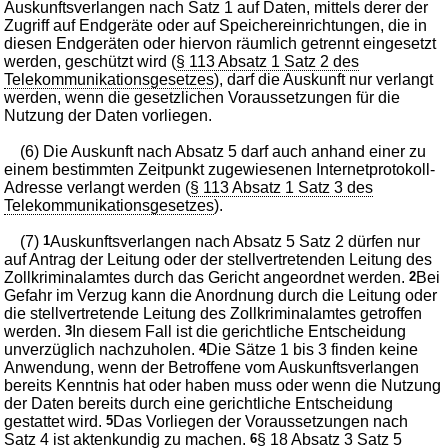
Auskunftsverlangen nach Satz 1 auf Daten, mittels derer der
Zugriff auf Endgeräte oder auf Speichereinrichtungen, die in
diesen Endgeräten oder hiervon räumlich getrennt eingesetzt
werden, geschützt wird (
§ 113 Absatz 1 Satz 2 des
Telekommunikationsgesetzes
), darf die Auskunft nur verlangt
werden, wenn die gesetzlichen Voraussetzungen für die
Nutzung der Daten vorliegen.
(6) Die Auskunft nach Absatz 5 darf auch anhand einer zu
einem bestimmten Zeitpunkt zugewiesenen Internetprotokoll-
Adresse verlangt werden (
§ 113 Absatz 1 Satz 3 des
Telekommunikationsgesetzes
).
(7)
1
Auskunftsverlangen nach Absatz 5 Satz 2 dürfen nur
auf Antrag der Leitung oder der stellvertretenden Leitung des
Zollkriminalamtes durch das Gericht angeordnet werden.
2
Bei
Gefahr im Verzug kann die Anordnung durch die Leitung oder
die stellvertretende Leitung des Zollkriminalamtes getroffen
werden.
3
In diesem Fall ist die gerichtliche Entscheidung
unverzüglich nachzuholen.
4
Die Sätze 1 bis 3 finden keine
Anwendung, wenn der Betroffene vom Auskunftsverlangen
bereits Kenntnis hat oder haben muss oder wenn die Nutzung
der Daten bereits durch eine gerichtliche Entscheidung
gestattet wird.
5
Das Vorliegen der Voraussetzungen nach
Satz 4 ist aktenkundig zu machen.
6
§ 18 Absatz 3 Satz 5