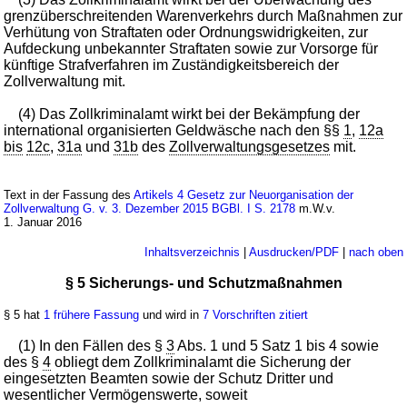
grenzüberschreitenden Warenverkehrs durch Maßnahmen zur
Verhütung von Straftaten oder Ordnungswidrigkeiten, zur
Aufdeckung unbekannter Straftaten sowie zur Vorsorge für
künftige Strafverfahren im Zuständigkeitsbereich der
Zollverwaltung mit.
(4) Das Zollkriminalamt wirkt bei der Bekämpfung der
international organisierten Geldwäsche nach den §§
1
,
12a
bis
12c
,
31a
und
31b
des
Zollverwaltungsgesetzes
mit.
Text in der Fassung des
Artikels 4 Gesetz zur Neuorganisation der
Zollverwaltung G. v. 3. Dezember 2015 BGBl. I S. 2178
m.W.v.
1. Januar 2016
Inhaltsverzeichnis
|
Ausdrucken/PDF
|
nach oben
§ 5 Sicherungs- und Schutzmaßnahmen
§ 5 hat
1 frühere Fassung
und wird in
7 Vorschriften zitiert
(1) In den Fällen des §
3
Abs. 1 und 5 Satz 1 bis 4 sowie
des §
4
obliegt dem Zollkriminalamt die Sicherung der
eingesetzten Beamten sowie der Schutz Dritter und
wesentlicher Vermögenswerte, soweit