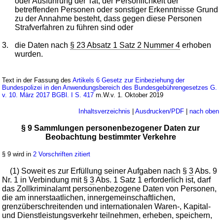
oder Ausführung der Tat, der Persönlichkeit der
betreffenden Personen oder sonstiger Erkenntnisse Grund
zu der Annahme besteht, dass gegen diese Personen
Strafverfahren zu führen sind oder
3.
die Daten nach
§ 23 Absatz 1 Satz 2 Nummer 4
erhoben
wurden.
Text in der Fassung des
Artikels 6 Gesetz zur Einbeziehung der
Bundespolizei in den Anwendungsbereich des Bundesgebührengesetzes G.
v. 10. März 2017 BGBl. I S. 417
m.W.v. 1. Oktober 2019
Inhaltsverzeichnis
|
Ausdrucken/PDF
|
nach oben
§ 9 Sammlungen personenbezogener Daten zur
Beobachtung bestimmter Verkehre
§ 9 wird in
2 Vorschriften zitiert
(1) Soweit es zur Erfüllung seiner Aufgaben nach §
3
Abs. 9
Nr. 1 in Verbindung mit §
3
Abs. 1 Satz 1 erforderlich ist, darf
das Zollkriminalamt personenbezogene Daten von Personen,
die am innerstaatlichen, innergemeinschaftlichen,
grenzüberschreitenden und internationalen Waren-, Kapital-
und Dienstleistungsverkehr teilnehmen, erheben, speichern,