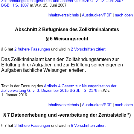
Zollfahndungsdienstgesetzes und anderer Gesetze G. v. 12. Juni 2007
BGBl. I S. 1037
m.W.v. 15. Juni 2007
Inhaltsverzeichnis
|
Ausdrucken/PDF
|
nach oben
Abschnitt 2 Befugnisse des Zollkriminalamtes
§ 6 Weisungsrecht
§ 6 hat
2 frühere Fassungen
und wird in
2 Vorschriften zitiert
Das Zollkriminalamt kann den Zollfahndungsämtern zur
Erfüllung ihrer Aufgaben und zur Erfüllung seiner eigenen
Aufgaben fachliche Weisungen erteilen.
Text in der Fassung des
Artikels 4 Gesetz zur Neuorganisation der
Zollverwaltung G. v. 3. Dezember 2015 BGBl. I S. 2178
m.W.v.
1. Januar 2016
Inhaltsverzeichnis
|
Ausdrucken/PDF
|
nach oben
§ 7 Datenerhebung und -verarbeitung der Zentralstelle *)
§ 7 hat
3 frühere Fassungen
und wird in
6 Vorschriften zitiert