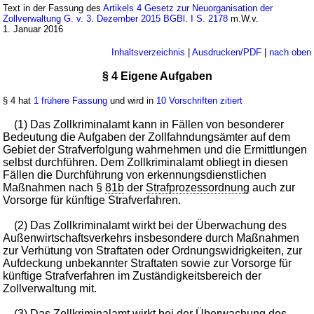
Text in der Fassung des
Artikels 4 Gesetz zur Neuorganisation der
Zollverwaltung G. v. 3. Dezember 2015 BGBl. I S. 2178
m.W.v.
1. Januar 2016
Inhaltsverzeichnis
|
Ausdrucken/PDF
|
nach oben
§ 4 Eigene Aufgaben
§ 4 hat
1 frühere Fassung
und wird in
10 Vorschriften zitiert
(1) Das Zollkriminalamt kann in Fällen von besonderer
Bedeutung die Aufgaben der Zollfahndungsämter auf dem
Gebiet der Strafverfolgung wahrnehmen und die Ermittlungen
selbst durchführen. Dem Zollkriminalamt obliegt in diesen
Fällen die Durchführung von erkennungsdienstlichen
Maßnahmen nach §
81b
der
Strafprozessordnung
auch zur
Vorsorge für künftige Strafverfahren.
(2) Das Zollkriminalamt wirkt bei der Überwachung des
Außenwirtschaftsverkehrs insbesondere durch Maßnahmen
zur Verhütung von Straftaten oder Ordnungswidrigkeiten, zur
Aufdeckung unbekannter Straftaten sowie zur Vorsorge für
künftige Strafverfahren im Zuständigkeitsbereich der
Zollverwaltung mit.
(3) Das Zollkriminalamt wirkt bei der Überwachung des