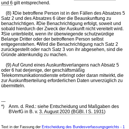
und 6
gilt entsprechend.
(8)
1
Die betroffene Person ist in den Fällen des Absatzes 5
Satz 2 und des Absatzes 6 über die Beauskunftung zu
benachrichtigen.
2
Die Benachrichtigung erfolgt, soweit und
sobald hierdurch der Zweck der Auskunft nicht vereitelt wird.
3
Sie unterbleibt, wenn ihr überwiegende schutzwürdige
Belange Dritter oder der betroffenen Person selbst
entgegenstehen.
4
Wird die Benachrichtigung nach Satz 2
zurückgestellt oder nach Satz 3 von ihr abgesehen, sind die
Gründe aktenkundig zu machen.
(9) Auf Grund eines Auskunftsverlangens nach Absatz 5
oder 6 hat derjenige, der geschäftsmäßig
Telekommunikationsdienste erbringt oder daran mitwirkt, die
zur Auskunftserteilung erforderlichen Daten unverzüglich zu
übermitteln.
---
*)
Anm. d. Red.: siehe Entscheidung und Maßgaben des
BVerfG in B. v.
3. August 2020 (BGBl. I S. 1931
)
Text in der Fassung der
Entscheidung des Bundesverfassungsgerichts - 1