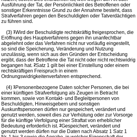
Ausführung der Tat, der Persönlichkeit des Betroffenen oder
sonstiger Erkenntnisse Grund zu der Annahme besteht, dass
Strafverfahren gegen den Beschuldigten oder Tatverdächtigen
zu führen sind.
(3)
1
Wird der Beschuldigte rechtskräftig freigesprochen, die
Eröffnung des Hauptverfahrens gegen ihn unanfechtbar
abgelehnt oder das Verfahren nicht nur vorläufig eingestellt,
so sind die Speicherung, Veränderung und Nutzung
unzulässig, wenn sich aus den Gründen der Entscheidung
ergibt, dass der Betroffene die Tat nicht oder nicht rechtswidrig
begangen hat.
2
Satz 1 gilt bei einer Einstellung oder einem
rechtskräftigen Freispruch in einem
Ordnungswidrigkeitenverfahren entsprechend.
(4)
1
Personenbezogene Daten solcher Personen, die bei
einer künftigen Strafverfolgung als Zeugen in Betracht
kommen, sowie von Kontakt- und Begleitpersonen von
Beschuldigten, Hinweisgebern und sonstigen
Auskunftspersonen dürfen nur gespeichert, verändert und
genutzt werden, soweit dies zur Verhütung oder zur Vorsorge
für die künftige Verfolgung einer Straftat von erheblicher
Bedeutung erforderlich ist.
2
Gespeichert, verändert und
genutzt werden dürfen nur die Daten nach Absatz 1 Satz 1
Nr. 1 bis 3 sowie die Angabe, in welcher Eigenschaft der