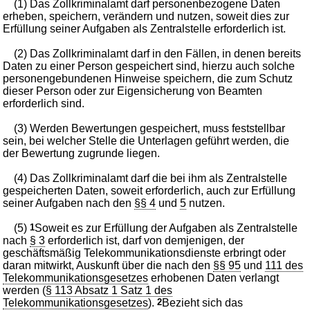
(1) Das Zollkriminalamt darf personenbezogene Daten
erheben, speichern, verändern und nutzen, soweit dies zur
Erfüllung seiner Aufgaben als Zentralstelle erforderlich ist.
(2) Das Zollkriminalamt darf in den Fällen, in denen bereits
Daten zu einer Person gespeichert sind, hierzu auch solche
personengebundenen Hinweise speichern, die zum Schutz
dieser Person oder zur Eigensicherung von Beamten
erforderlich sind.
(3) Werden Bewertungen gespeichert, muss feststellbar
sein, bei welcher Stelle die Unterlagen geführt werden, die
der Bewertung zugrunde liegen.
(4) Das Zollkriminalamt darf die bei ihm als Zentralstelle
gespeicherten Daten, soweit erforderlich, auch zur Erfüllung
seiner Aufgaben nach den
§§ 4
und
5
nutzen.
(5)
1
Soweit es zur Erfüllung der Aufgaben als Zentralstelle
nach
§ 3
erforderlich ist, darf von demjenigen, der
geschäftsmäßig Telekommunikationsdienste erbringt oder
daran mitwirkt, Auskunft über die nach den
§§ 95
und
111 des
Telekommunikationsgesetzes
erhobenen Daten verlangt
werden (
§ 113 Absatz 1 Satz 1 des
Telekommunikationsgesetzes
).
2
Bezieht sich das