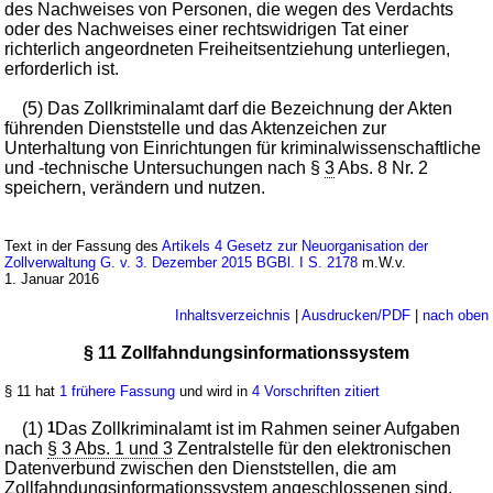
des Nachweises von Personen, die wegen des Verdachts
oder des Nachweises einer rechtswidrigen Tat einer
richterlich angeordneten Freiheitsentziehung unterliegen,
erforderlich ist.
(5) Das Zollkriminalamt darf die Bezeichnung der Akten
führenden Dienststelle und das Aktenzeichen zur
Unterhaltung von Einrichtungen für kriminalwissenschaftliche
und -technische Untersuchungen nach §
3
Abs. 8 Nr. 2
speichern, verändern und nutzen.
Text in der Fassung des
Artikels 4 Gesetz zur Neuorganisation der
Zollverwaltung G. v. 3. Dezember 2015 BGBl. I S. 2178
m.W.v.
1. Januar 2016
Inhaltsverzeichnis
|
Ausdrucken/PDF
|
nach oben
§ 11 Zollfahndungsinformationssystem
§ 11 hat
1 frühere Fassung
und wird in
4 Vorschriften zitiert
(1)
1
Das Zollkriminalamt ist im Rahmen seiner Aufgaben
nach
§ 3 Abs. 1 und 3
Zentralstelle für den elektronischen
Datenverbund zwischen den Dienststellen, die am
Zollfahndungsinformationssystem angeschlossenen sind.