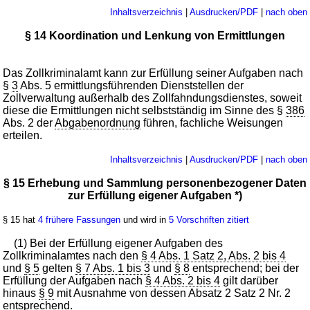
Inhaltsverzeichnis
|
Ausdrucken/PDF
|
nach oben
§ 14 Koordination und Lenkung von Ermittlungen
Das Zollkriminalamt kann zur Erfüllung seiner Aufgaben nach
§
3
Abs. 5 ermittlungsführenden Dienststellen der
Zollverwaltung außerhalb des Zollfahndungsdienstes, soweit
diese die Ermittlungen nicht selbstständig im Sinne des §
386
Abs. 2 der
Abgabenordnung
führen, fachliche Weisungen
erteilen.
Inhaltsverzeichnis
|
Ausdrucken/PDF
|
nach oben
§ 15 Erhebung und Sammlung personenbezogener Daten
zur Erfüllung eigener Aufgaben *)
§ 15 hat
4 frühere Fassungen
und wird in
5 Vorschriften zitiert
(1) Bei der Erfüllung eigener Aufgaben des
Zollkriminalamtes nach den
§ 4 Abs. 1 Satz 2, Abs. 2 bis 4
und
§ 5
gelten
§ 7 Abs. 1 bis 3
und
§ 8
entsprechend; bei der
Erfüllung der Aufgaben nach
§ 4 Abs. 2 bis 4
gilt darüber
hinaus
§ 9
mit Ausnahme von dessen Absatz 2 Satz 2 Nr. 2
entsprechend.