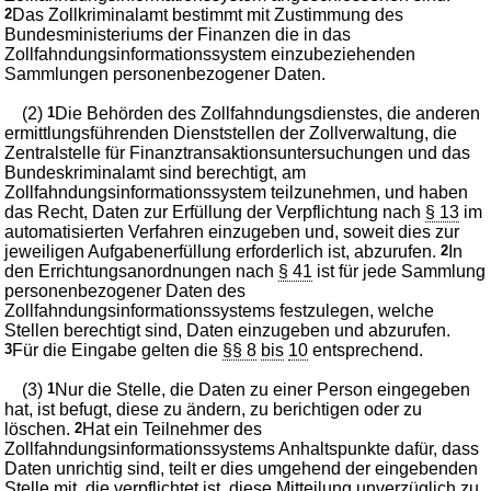
2
Das Zollkriminalamt bestimmt mit Zustimmung des
Bundesministeriums der Finanzen die in das
Zollfahndungsinformationssystem einzubeziehenden
Sammlungen personenbezogener Daten.
(2)
1
Die Behörden des Zollfahndungsdienstes, die anderen
ermittlungsführenden Dienststellen der Zollverwaltung, die
Zentralstelle für Finanztransaktionsuntersuchungen und das
Bundeskriminalamt sind berechtigt, am
Zollfahndungsinformationssystem teilzunehmen, und haben
das Recht, Daten zur Erfüllung der Verpflichtung nach
§ 13
im
automatisierten Verfahren einzugeben und, soweit dies zur
jeweiligen Aufgabenerfüllung erforderlich ist, abzurufen.
2
In
den Errichtungsanordnungen nach
§ 41
ist für jede Sammlung
personenbezogener Daten des
Zollfahndungsinformationssystems festzulegen, welche
Stellen berechtigt sind, Daten einzugeben und abzurufen.
3
Für die Eingabe gelten die
§§ 8
bis
10
entsprechend.
(3)
1
Nur die Stelle, die Daten zu einer Person eingegeben
hat, ist befugt, diese zu ändern, zu berichtigen oder zu
löschen.
2
Hat ein Teilnehmer des
Zollfahndungsinformationssystems Anhaltspunkte dafür, dass
Daten unrichtig sind, teilt er dies umgehend der eingebenden
Stelle mit, die verpflichtet ist, diese Mitteilung unverzüglich zu