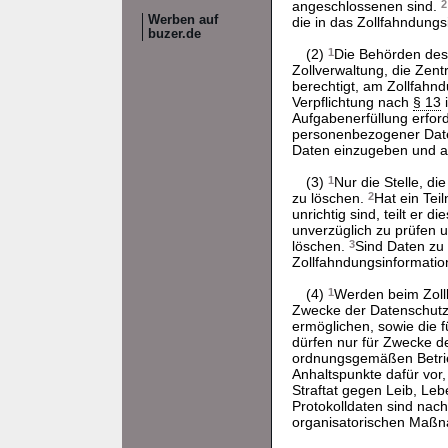
angeschlossenen sind.
2
Werben auf
die in das Zollfahndun
buzer.de
(2)
1
Die Behörden des 
Zollverwaltung, die Zen
berechtigt, am Zollfahn
Verpflichtung nach
§ 13
i
Aufgabenerfüllung erford
personenbezogener Daten
Daten einzugeben und 
(3)
1
Nur die Stelle, di
zu löschen.
2
Hat ein Tei
unrichtig sind, teilt er 
unverzüglich zu prüfen u
löschen.
3
Sind Daten zu 
Zollfahndungsinformati
(4)
1
Werden beim Zollk
Zwecke der Datenschutzk
ermöglichen, sowie die f
dürfen nur für Zwecke de
ordnungsgemäßen Betrie
Anhaltspunkte dafür vor
Straftat gegen Leib, Leb
Protokolldaten sind nac
organisatorischen Maß