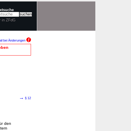
extsuche
r in ZFdG
il bei Änderungen
oben
→
§ 12
für den
stem