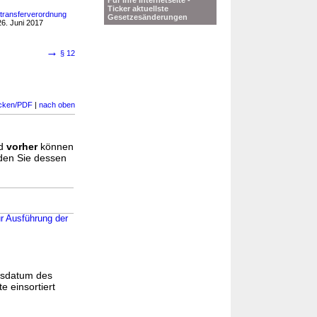
Für Ihre Internetseite -
Ticker aktuellste
dtransferverordnung
Gesetzesänderungen
6. Juni 2017
→
§ 12
cken/PDF
|
nach oben
d
vorher
können
nden Sie dessen
ur Ausführung der
gsdatum des
e einsortiert