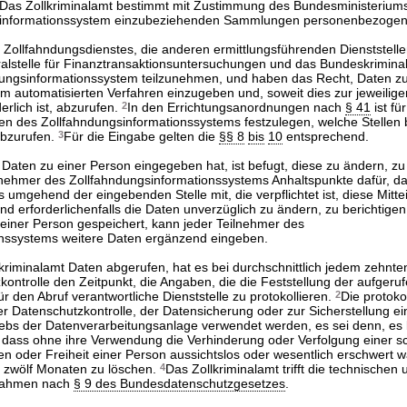
Das Zollkriminalamt bestimmt mit Zustimmung des Bundesministerium
gsinformationssystem einzubeziehenden Sammlungen personenbezogen
Zollfahndungsdienstes, die anderen ermittlungsführenden Dienststelle
tralstelle für Finanztransaktionsuntersuchungen und das Bundeskrimina
dungsinformationssystem teilzunehmen, und haben das Recht, Daten zur
m automatisierten Verfahren einzugeben und, soweit dies zur jeweilige
erlich ist, abzurufen.
2
In den Errichtungsanordnungen nach
§ 41
ist f
 des Zollfahndungsinformationssystems festzulegen, welche Stellen b
abzurufen.
3
Für die Eingabe gelten die
§§ 8
bis
10
entsprechend.
e Daten zu einer Person eingegeben hat, ist befugt, diese zu ändern, zu
lnehmer des Zollfahndungsinformationssystems Anhaltspunkte dafür, d
dies umgehend der eingebenden Stelle mit, die verpflichtet ist, diese Mitte
nd erforderlichenfalls die Daten unverzüglich zu ändern, zu berichtige
einer Person gespeichert, kann jeder Teilnehmer des
onssystems weitere Daten ergänzend eingeben.
riminalamt Daten abgerufen, hat es bei durchschnittlich jedem zehnten
ontrolle den Zeitpunkt, die Angaben, die die Feststellung der aufger
ür den Abruf verantwortliche Dienststelle zu protokollieren.
2
Die protoko
r Datenschutzkontrolle, der Datensicherung oder zur Sicherstellung ei
bs der Datenverarbeitungsanlage verwendet werden, es sei denn, es 
, dass ohne ihre Verwendung die Verhinderung oder Verfolgung einer
en oder Freiheit einer Person aussichtslos oder wesentlich erschwert 
h zwölf Monaten zu löschen.
4
Das Zollkriminalamt trifft die technischen 
nahmen nach
§ 9 des Bundesdatenschutzgesetzes
.