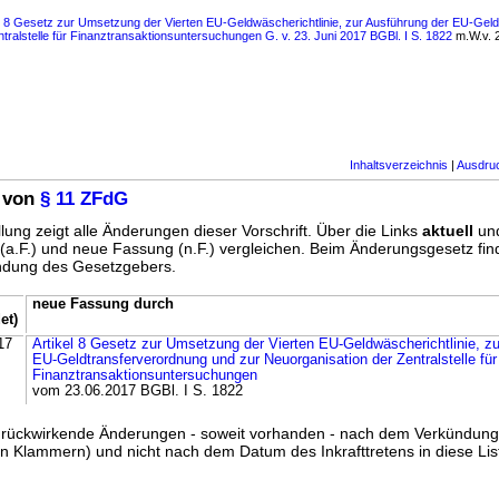
s 8 Gesetz zur Umsetzung der Vierten EU-Geldwäscherichtlinie, zur Ausführung der EU-Gel
tralstelle für Finanztransaktionsuntersuchungen G. v. 23. Juni 2017 BGBl. I S. 1822
m.W.v. 2
Inhaltsverzeichnis
|
Ausdru
 von
§ 11 ZFdG
lung zeigt alle Änderungen dieser Vorschrift. Über die Links
aktuell
un
g (a.F.) und neue Fassung (n.F.) vergleichen. Beim Änderungsgesetz fi
ündung des Gesetzgebers.
neue Fassung durch
et)
17
Artikel 8 Gesetz zur Umsetzung der Vierten EU-Geldwäscherichtlinie, z
EU-Geldtransferverordnung und zur Neuorganisation der Zentralstelle für
Finanztransaktionsuntersuchungen
vom 23.06.2017 BGBl. I S. 1822
ss rückwirkende Änderungen - soweit vorhanden - nach dem Verkündun
n Klammern) und nicht nach dem Datum des Inkrafttretens in diese List