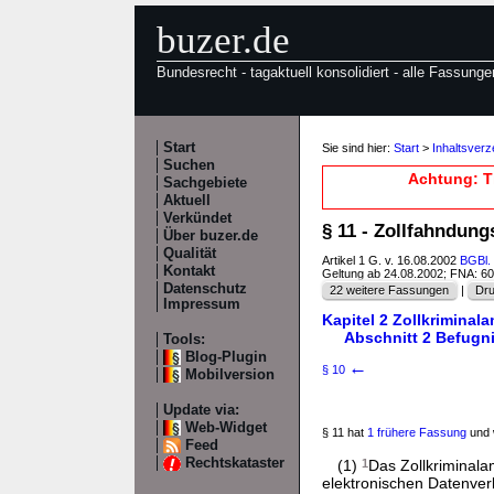
buzer.de
Bundesrecht - tagaktuell konsolidiert - alle Fassunge
Start
Sie sind hier:
Start
>
Inhaltsver
Suchen
Achtung: T
Sachgebiete
Aktuell
Verkündet
§ 11 - Zollfahndun
Über buzer.de
Qualität
Artikel 1 G. v. 16.08.2002
BGBl. 
Kontakt
Geltung ab 24.08.2002; FNA: 6
Datenschutz
22 weitere Fassungen
|
Dru
Impressum
Kapitel 2 Zollkriminala
Abschnitt 2 Befugn
Tools:
Blog-Plugin
←
§ 10
Mobilversion
Update via:
Web-Widget
§ 11 hat
1 frühere Fassung
und 
Feed
Rechtskataster
(1)
1
Das Zollkriminal
elektronischen Datenver