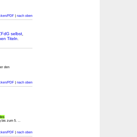
cken/PDF
|
nach oben
ZFdG selbst
,
en Titeln
.
er den
cken/PDF
|
nach oben
 des
bis zum 5. ...
cken/PDF
|
nach oben