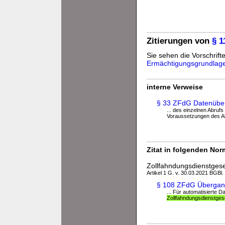
Zitierungen von
§ 
Sie sehen die Vorschrifte
Ermächtigungsgrundlag
interne Verweise
§ 33 ZFdG Datenüberm
... des einzelnen Abrufs 
Voraussetzungen des Ab
Zitat in folgenden No
Zollfahndungsdienstges
Artikel 1 G. v. 30.03.2021 BGBl. 
§ 108 ZFdG Übergang
... Für automatisierte D
Zollfahndungsdienstges