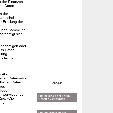
s der Finanzen
er Daten.
n der
lamt sind
 Erfüllung der
n
ür jede Sammlung
erechtigt sind,
 berichtigen oder
ass Daten
ilung
n oder zu
 Abruf für
ufenen Datensätze
llierten Daten
Anzeige
nes
liegen
 schwerwiegenden
Für Ihr Blog oder Forum -
wäre.
3
Die
Gesetze verknüpfen
und