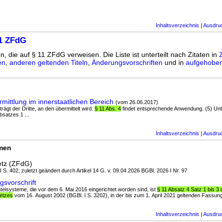
Inhaltsverzeichnis
|
Ausdru
11 ZFdG
n, die auf § 11 ZFdG verweisen. Die Liste ist unterteilt nach Zitaten in
en
,
anderen geltenden Titeln
,
Änderungsvorschriften
und in
aufgehoben
ittlung im innerstaatlichen Bereich
(vom 26.06.2017)
trägt der Dritte, an den übermittelt wird.
§ 11 Abs. 4
findet entsprechende Anwendung. (5) Unt
satzes 1 ...
Inhaltsverzeichnis
|
Ausdru
rmen
etz (ZFdG)
I S. 402; zuletzt geändert durch Artikel 14 G. v. 09.04.2026 BGBl. 2026 I Nr. 97
svorschrift
ateisysteme, die vor dem 6. Mai 2016 eingerichtet worden sind, ist
§ 11 Absatz 4 Satz 1 bis 3
etzes
vom 16. August 2002 (BGBl. I S. 3202), in der bis zum 1. April 2021 geltenden Fassung 
Inhaltsverzeichnis
|
Ausdru