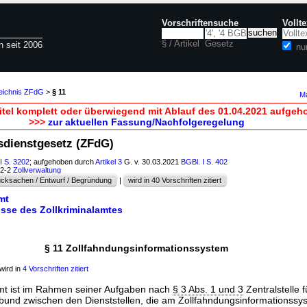
Vorschriftensuche
Vollt
§ / Artikel
Gesetz
n seit 2006
nu
zeichnis ZFdG
>
§ 11
Ma
itel komplett oder überwiegend mit Ablauf des 01.04.2021 aufgeh
>>>
zur aktuellen Fassung/Nachfolgeregelung
gsdienstgesetz (ZFdG)
I S. 3202
; aufgehoben durch
Artikel 3
G. v. 30.03.2021
BGBl. I S. 402
02-2
Zollverwaltung
cksachen / Entwurf / Begründung
|
wird in 40 Vorschriften zitiert
mt
isse des Zollkriminalamtes
§ 11 Zollfahndungsinformationssystem
wird in
4 Vorschriften zitiert
amt ist im Rahmen seiner Aufgaben nach
§ 3 Abs. 1 und 3
Zentralstelle 
bund zwischen den Dienststellen, die am Zollfahndungsinformationssy