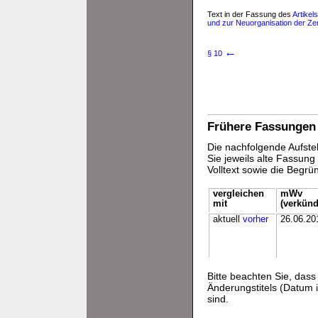
Text in der Fassung des
Artikel
und zur Neuorganisation der Zen
←
§ 10
Frühere Fassungen
Die nachfolgende Aufstel
Sie jeweils alte Fassun
Volltext sowie die Begr
vergleichen
mWv
mit
(verkünd
aktuell
vorher
26.06.20
Bitte beachten Sie, da
Änderungstitels (Datum i
sind.