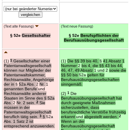
(Text alte Fassung)
(Text neue Fassung)
§ 52e
Gesellschafter
§ 52e
Berufspflichten der
Berufsausübungsgesellschaft
(1)
1
Gesellschafter einer
(1)
Die §§ 39 bis 40,
§
41 Absatz 1
Patentanwaltsgesellschaft
Nummer
2
bis 4, die §§ 43 bis 44,
können nur Mitglieder der
46, 47, 49 Absatz
1 und 2
sowie die
Patentanwaltskammer,
§§ 50 bis
52a
gelten für
Rechtsanwälte, Angehörige
Berufsausübungsgesellschaften
der in
§
52a Abs.
2
Nr.
1
sinngemäß.
genannten Berufe
und
Rechtsanwälte anderer
(2)
1
Die
Staaten im Sinne des § 52a
Berufsausübungsgesellschaft hat
Abs.
2
Nr. 2 sein.
2
Sie
durch geeignete Maßnahmen
müssen in der
sicherzustellen, dass
Patentanwaltsgesellschaft
berufsrechtliche Verstöße frühzeitig
beruflich tätig sein.
3
§
52a
erkannt
und
abgestellt werden.
2
Abs. 1 Satz 2 ist
Wenn an der
entsprechend anzuwenden.
Berufsausübungsgesellschaft