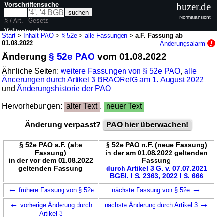
Vorschriftensuche
buzer.de
Normalansicht
§ / Art.
Gesetz
Volltextsuche
Start
>
Inhalt PAO
>
§ 52e
>
alle Fassungen
>
a.F. Fassung ab
01.08.2022
Änderungsalarm
nur in PAO
Änderung
§ 52e PAO
vom 01.08.2022
Ähnliche Seiten:
weitere Fassungen von § 52e PAO
,
alle
Änderungen durch Artikel 3 BRAORefG am 1. August 2022
und
Änderungshistorie der PAO
Hervorhebungen:
alter Text
,
neuer Text
Änderung verpasst?
PAO hier überwachen!
§ 52e PAO a.F. (alte
§ 52e PAO n.F. (neue Fassung)
Fassung)
in der am 01.08.2022 geltenden
in der vor dem 01.08.2022
Fassung
geltenden Fassung
durch Artikel 3 G. v. 07.07.2021
BGBl. I S. 2363, 2022 I S. 666
←
→
frühere Fassung von § 52e
nächste Fassung von § 52e
←
→
vorherige Änderung durch
nächste Änderung durch Artikel 3
Artikel 3