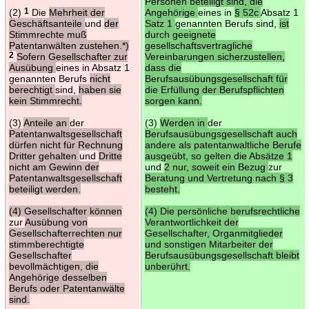
Personen beteiligt sind, die
(2)
1
Die
Mehrheit der
Angehörige
eines in
§ 52c
Absatz 1
Geschäftsanteile
und
der
Satz 1
genannten Berufs sind,
ist
Stimmrechte muß
durch geeignete
Patentanwälten zustehen.*)
gesellschaftsvertragliche
2
Sofern Gesellschafter zur
Vereinbarungen sicherzustellen,
Ausübung
eines in Absatz 1
dass die
genannten Berufs
nicht
Berufsausübungsgesellschaft für
berechtigt
sind,
haben sie
die Erfüllung der Berufspflichten
kein Stimmrecht.
sorgen kann.
(3)
Anteile an
der
(3)
Werden in
der
Patentanwaltsgesellschaft
Berufsausübungsgesellschaft auch
dürfen nicht für Rechnung
andere als patentanwaltliche Berufe
Dritter gehalten
und
Dritte
ausgeübt, so gelten die Absätze 1
nicht am Gewinn der
und
2 nur, soweit ein Bezug
zur
Patentanwaltsgesellschaft
Beratung und Vertretung nach § 3
beteiligt werden.
besteht.
(4) Gesellschafter können
(4) Die persönliche berufsrechtliche
zur
Ausübung von
Verantwortlichkeit der
Gesellschafterrechten nur
Gesellschafter, Organmitglieder
stimmberechtigte
und sonstigen Mitarbeiter der
Gesellschafter
Berufsausübungsgesellschaft bleibt
bevollmächtigen, die
unberührt.
Angehörige desselben
Berufs oder Patentanwälte
sind.