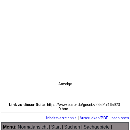
Anzeige
Link zu dieser Seite
: https://www.buzer.de/gesetz/2859/al165920-
0.htm
Inhaltsverzeichnis
|
Ausdrucken/PDF
|
nach oben
Menü:
Normalansicht
|
Start
|
Suchen
|
Sachgebiete
|