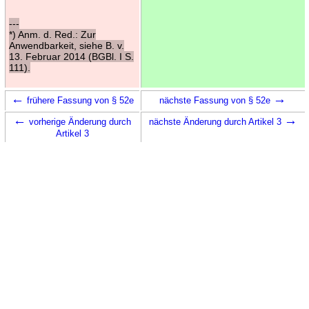
---
*) Anm. d. Red.: Zur
Anwendbarkeit, siehe B. v.
13. Februar 2014 (BGBl. I S.
111).
←
→
frühere Fassung von § 52e
nächste Fassung von § 52e
←
→
vorherige Änderung durch
nächste Änderung durch Artikel 3
Artikel 3