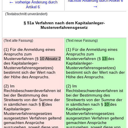
←
nächste Änderung durch Artikel 6
vorherige Änderung durch
→
Artikel 6
(Textabschnitt unverändert)
§ 51a Verfahren nach dem Kapitalanleger-
Musterverfahrensgesetz
(Text alte Fassung)
(Text neue Fassung)
(1) Für die Anmeldung eines
(1) Für die Anmeldung eines
Anspruchs zum
Anspruchs zum
Musterverfahren (§
10 Absatz 2
Musterverfahren (§
13
des
des Kapitalanleger-
Kapitalanleger-
Musterverfahrensgesetzes)
Musterverfahrensgesetzes)
bestimmt sich der Wert nach
bestimmt sich der Wert nach der
der Höhe des Anspruchs.
Höhe des Anspruchs.
(2) Im
(2) Im
Rechtsbeschwerdeverfahren ist
Rechtsbeschwerdeverfahren ist
bei der Bestimmung des
bei der Bestimmung des
Streitwerts von der Summe der
Streitwerts von der Summe der
in sämtlichen nach §
8
des
in sämtlichen nach §
10
des
Kapitalanleger-
Kapitalanleger-
Musterverfahrensgesetzes
Musterverfahrensgesetzes
ausgesetzten Verfahren geltend
ausgesetzten Verfahren geltend
gemachten Ansprüche
gemachten Ansprüche
auszugehen, soweit diese von
auszugehen, soweit diese von