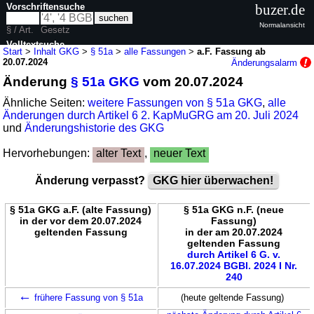
Vorschriftensuche
buzer.de
Normalansicht
§ / Art.
Gesetz
Volltextsuche
Start
>
Inhalt GKG
>
§ 51a
>
alle Fassungen
>
a.F. Fassung ab
20.07.2024
Änderungsalarm
nur in GKG
Änderung
§ 51a GKG
vom 20.07.2024
Ähnliche Seiten:
weitere Fassungen von § 51a GKG
,
alle
Änderungen durch Artikel 6 2. KapMuGRG am 20. Juli 2024
und
Änderungshistorie des GKG
Hervorhebungen:
alter Text
,
neuer Text
Änderung verpasst?
GKG hier überwachen!
§ 51a GKG a.F. (alte Fassung)
§ 51a GKG n.F. (neue
in der vor dem 20.07.2024
Fassung)
geltenden Fassung
in der am 20.07.2024
geltenden Fassung
durch Artikel 6 G. v.
16.07.2024 BGBl. 2024 I Nr.
240
←
frühere Fassung von § 51a
(heute geltende Fassung)