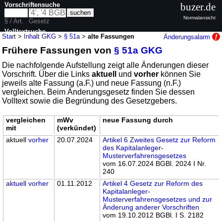
Vorschriftensuche
buzer.de
Normalansicht
§ / Art.
Gesetz
Volltextsuche
Start
>
Inhalt GKG
>
§ 51a
>
alte Fassungen
Änderungsalarm
Frühere Fassungen von
§ 51a GKG
nur in GKG
Die nachfolgende Aufstellung zeigt alle Änderungen dieser
Vorschrift. Über die Links
aktuell
und
vorher
können Sie
jeweils alte Fassung (a.F.) und neue Fassung (n.F.)
vergleichen. Beim Änderungsgesetz finden Sie dessen
Volltext sowie die Begründung des Gesetzgebers.
vergleichen
mWv
neue Fassung durch
mit
(verkündet)
aktuell
vorher
20.07.2024
Artikel 6 Zweites Gesetz zur Reform
des Kapitalanleger-
Musterverfahrensgesetzes
vom 16.07.2024 BGBl. 2024 I Nr.
240
aktuell
vorher
01.11.2012
Artikel 4 Gesetz zur Reform des
Kapitalanleger-
Musterverfahrensgesetzes und zur
Änderung anderer Vorschriften
vom 19.10.2012 BGBl. I S. 2182