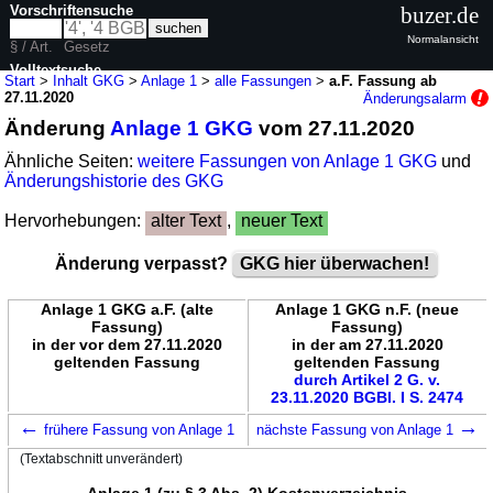
Vorschriftensuche
buzer.de
Normalansicht
§ / Art.
Gesetz
Volltextsuche
Start
>
Inhalt GKG
>
Anlage 1
>
alle Fassungen
>
a.F. Fassung ab
27.11.2020
Änderungsalarm
nur in GKG
Änderung
Anlage 1 GKG
vom 27.11.2020
Ähnliche Seiten:
weitere Fassungen von Anlage 1 GKG
und
Änderungshistorie des GKG
Hervorhebungen:
alter Text
,
neuer Text
Änderung verpasst?
GKG hier überwachen!
Anlage 1 GKG a.F. (alte
Anlage 1 GKG n.F. (neue
Fassung)
Fassung)
in der vor dem 27.11.2020
in der am 27.11.2020
geltenden Fassung
geltenden Fassung
durch Artikel 2 G. v.
23.11.2020 BGBl. I S. 2474
←
→
frühere Fassung von Anlage 1
nächste Fassung von Anlage 1
(Textabschnitt unverändert)
Anlage 1 (zu § 3 Abs. 2) Kostenverzeichnis