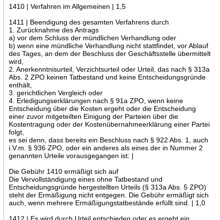
1410 | Verfahren im Allgemeinen | 1,5
1411 | Beendigung des gesamten Verfahrens durch
1. Zurücknahme des Antrags
a) vor dem Schluss der mündlichen Verhandlung oder
b) wenn eine mündliche Verhandlung nicht stattfindet, vor Ablauf
des Tages, an dem der Beschluss der Geschäftsstelle übermittelt
wird,
2. Anerkenntnisurteil, Verzichtsurteil oder Urteil, das nach § 313a
Abs. 2 ZPO keinen Tatbestand und keine Entscheidungsgründe
enthält,
3. gerichtlichen Vergleich oder
4. Erledigungserklärungen nach § 91a ZPO, wenn keine
Entscheidung über die Kosten ergeht oder die Entscheidung
einer zuvor mitgeteilten Einigung der Parteien über die
Kostentragung oder der Kostenübernahmeerklärung einer Partei
folgt,
es sei denn, dass bereits ein Beschluss nach § 922 Abs. 1, auch
i.V.m. § 936 ZPO, oder ein anderes als eines der in Nummer 2
genannten Urteile vorausgegangen ist: |
Die Gebühr 1410 ermäßigt sich auf
Die Vervollständigung eines ohne Tatbestand und
Entscheidungsgründe hergestellten Urteils (§ 313a Abs. 5 ZPO)
steht der Ermäßigung nicht entgegen. Die Gebühr ermäßigt sich
auch, wenn mehrere Ermäßigungstatbestände erfüllt sind. | 1,0
1412 | Es wird durch Urteil entschieden oder es ergeht ein