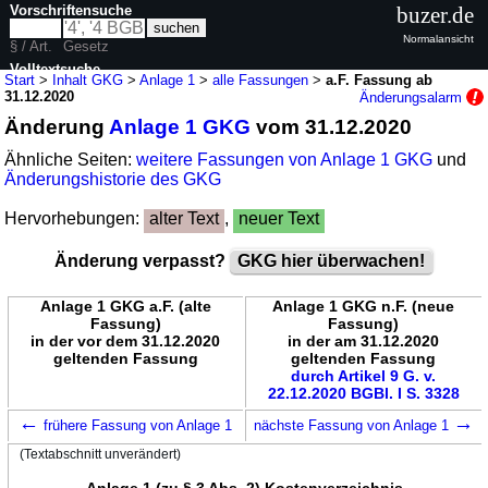
Vorschriftensuche
buzer.de
Normalansicht
§ / Art.
Gesetz
Volltextsuche
Start
>
Inhalt GKG
>
Anlage 1
>
alle Fassungen
>
a.F. Fassung ab
31.12.2020
Änderungsalarm
nur in GKG
Änderung
Anlage 1 GKG
vom 31.12.2020
Ähnliche Seiten:
weitere Fassungen von Anlage 1 GKG
und
Änderungshistorie des GKG
Hervorhebungen:
alter Text
,
neuer Text
Änderung verpasst?
GKG hier überwachen!
Anlage 1 GKG a.F. (alte
Anlage 1 GKG n.F. (neue
Fassung)
Fassung)
in der vor dem 31.12.2020
in der am 31.12.2020
geltenden Fassung
geltenden Fassung
durch Artikel 9 G. v.
22.12.2020 BGBl. I S. 3328
←
→
frühere Fassung von Anlage 1
nächste Fassung von Anlage 1
(Textabschnitt unverändert)
Anlage 1 (zu § 3 Abs. 2) Kostenverzeichnis