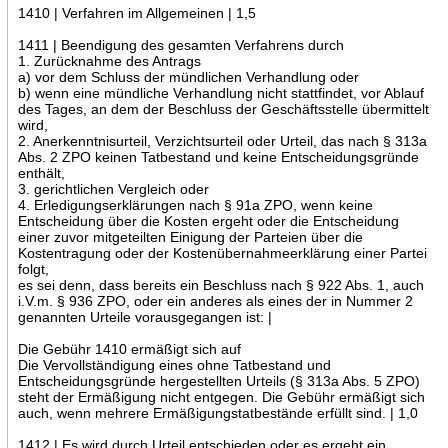
1410 | Verfahren im Allgemeinen | 1,5
1411 | Beendigung des gesamten Verfahrens durch
1. Zurücknahme des Antrags
a) vor dem Schluss der mündlichen Verhandlung oder
b) wenn eine mündliche Verhandlung nicht stattfindet, vor Ablauf
des Tages, an dem der Beschluss der Geschäftsstelle übermittelt
wird,
2. Anerkenntnisurteil, Verzichtsurteil oder Urteil, das nach § 313a
Abs. 2 ZPO keinen Tatbestand und keine Entscheidungsgründe
enthält,
3. gerichtlichen Vergleich oder
4. Erledigungserklärungen nach § 91a ZPO, wenn keine
Entscheidung über die Kosten ergeht oder die Entscheidung
einer zuvor mitgeteilten Einigung der Parteien über die
Kostentragung oder der Kostenübernahmeerklärung einer Partei
folgt,
es sei denn, dass bereits ein Beschluss nach § 922 Abs. 1, auch
i.V.m. § 936 ZPO, oder ein anderes als eines der in Nummer 2
genannten Urteile vorausgegangen ist: |
Die Gebühr 1410 ermäßigt sich auf
Die Vervollständigung eines ohne Tatbestand und
Entscheidungsgründe hergestellten Urteils (§ 313a Abs. 5 ZPO)
steht der Ermäßigung nicht entgegen. Die Gebühr ermäßigt sich
auch, wenn mehrere Ermäßigungstatbestände erfüllt sind. | 1,0
1412 | Es wird durch Urteil entschieden oder es ergeht ein