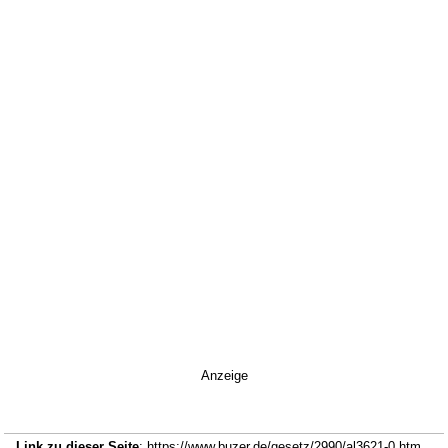
Anzeige
Link zu dieser Seite
: https://www.buzer.de/gesetz/2990/al3621-0.htm