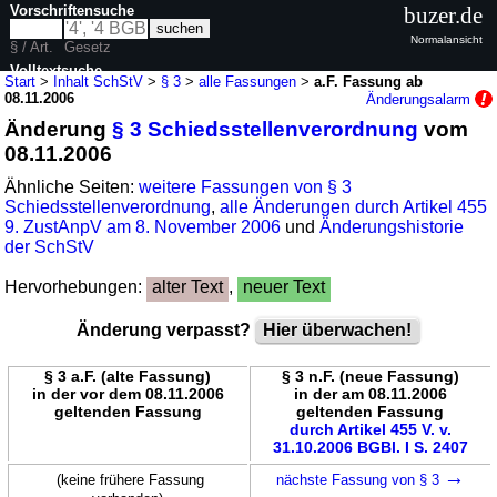
Vorschriftensuche
buzer.de
Normalansicht
§ / Art.
Gesetz
Volltextsuche
Start
>
Inhalt SchStV
>
§ 3
>
alle Fassungen
>
a.F. Fassung ab
08.11.2006
Änderungsalarm
nur in SchStV
Änderung
§ 3 Schiedsstellenverordnung
vom
08.11.2006
Ähnliche Seiten:
weitere Fassungen von § 3
Schiedsstellenverordnung
,
alle Änderungen durch Artikel 455
9. ZustAnpV am 8. November 2006
und
Änderungshistorie
der SchStV
Hervorhebungen:
alter Text
,
neuer Text
Änderung verpasst?
Hier überwachen!
§ 3 a.F. (alte Fassung)
§ 3 n.F. (neue Fassung)
in der vor dem 08.11.2006
in der am 08.11.2006
geltenden Fassung
geltenden Fassung
durch Artikel 455 V. v.
31.10.2006 BGBl. I S. 2407
→
(keine frühere Fassung
nächste Fassung von § 3