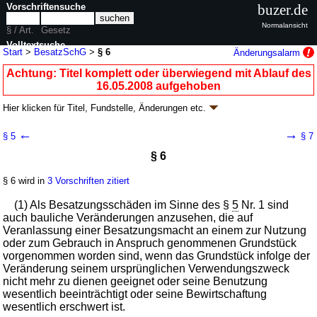
Vorschriftensuche
buzer.de
Normalansicht
§ / Art.
Gesetz
Volltextsuche
Start
>
BesatzSchG
>
§ 6
Änderungsalarm
nur in BesatzSchG
Achtung: Titel komplett oder überwiegend mit Ablauf des
16.05.2008 aufgehoben
Hier klicken für
Titel, Fundstelle, Änderungen
etc.
§ 6 - Gesetz über die Abgeltung von
←
→
§ 5
§ 7
Besatzungsschäden (BesatzSchG
k.a.Abk.
)
§ 6
G. v. 01.12.1955
BGBl. I S. 734
; aufgehoben durch
Artikel 25
G. v.
08.05.2008
BGBl. I S. 810
§ 6 wird in
3 Vorschriften zitiert
; FNA: 624-1
Besatzungsschäden
1 weitere Fassung
|
wird in 9 Vorschriften zitiert
(1) Als Besatzungsschäden im Sinne des §
5
Nr. 1 sind
auch bauliche Veränderungen anzusehen, die auf
Erster Teil Abgeltungsvorschriften
Veranlassung einer Besatzungsmacht an einem zur Nutzung
Zweiter Abschnitt Entschädigungen
oder zum Gebrauch in Anspruch genommenen Grundstück
vorgenommen worden sind, wenn das Grundstück infolge der
Veränderung seinem ursprünglichen Verwendungszweck
nicht mehr zu dienen geeignet oder seine Benutzung
wesentlich beeinträchtigt oder seine Bewirtschaftung
wesentlich erschwert ist.