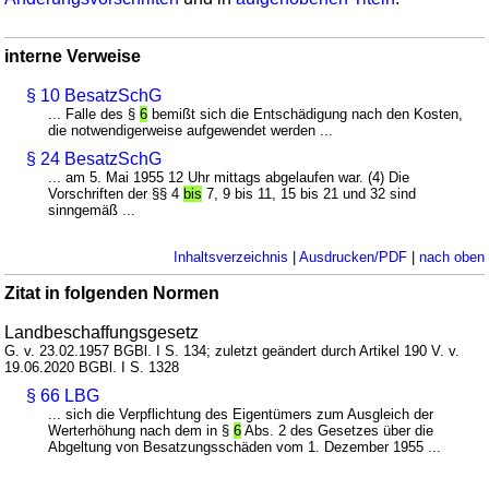
interne Verweise
§ 10 BesatzSchG
... Falle des §
6
bemißt sich die Entschädigung nach den Kosten,
die notwendigerweise aufgewendet werden ...
§ 24 BesatzSchG
... am 5. Mai 1955 12 Uhr mittags abgelaufen war. (4) Die
Vorschriften der §§ 4
bis
7, 9 bis 11, 15 bis 21 und 32 sind
sinngemäß ...
Inhaltsverzeichnis
|
Ausdrucken/PDF
|
nach oben
Zitat in folgenden Normen
Landbeschaffungsgesetz
G. v. 23.02.1957 BGBl. I S. 134; zuletzt geändert durch Artikel 190 V. v.
19.06.2020 BGBl. I S. 1328
§ 66 LBG
... sich die Verpflichtung des Eigentümers zum Ausgleich der
Werterhöhung nach dem in §
6
Abs. 2 des Gesetzes über die
Abgeltung von Besatzungsschäden vom 1. Dezember 1955 ...