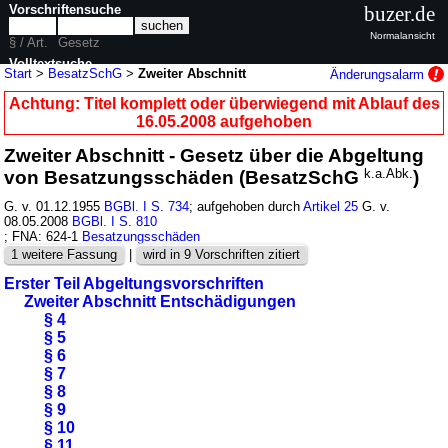
Vorschriftensuche
buzer.de
Normalansicht
§ / Art.
Gesetz
Volltextsuche
Start
>
BesatzSchG
>
Zweiter Abschnitt
Änderungsalarm
nur in BesatzSchG
Achtung: Titel komplett oder überwiegend mit Ablauf des
16.05.2008 aufgehoben
Zweiter Abschnitt - Gesetz über die Abgeltung
von Besatzungsschäden (BesatzSchG
k.a.Abk.
)
G. v. 01.12.1955
BGBl. I S. 734
; aufgehoben durch
Artikel 25
G. v.
08.05.2008
BGBl. I S. 810
; FNA: 624-1
Besatzungsschäden
1 weitere Fassung
|
wird in 9 Vorschriften zitiert
Erster Teil Abgeltungsvorschriften
Zweiter Abschnitt Entschädigungen
§ 4
§ 5
§ 6
§ 7
§ 8
§ 9
§ 10
§ 11