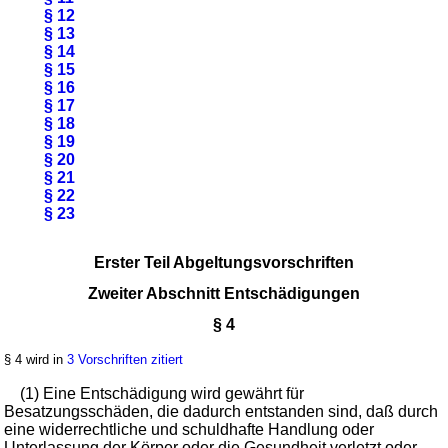
§ 12
§ 13
§ 14
§ 15
§ 16
§ 17
§ 18
§ 19
§ 20
§ 21
§ 22
§ 23
Erster Teil Abgeltungsvorschriften
Zweiter Abschnitt Entschädigungen
§ 4
§ 4 wird in
3 Vorschriften zitiert
(1) Eine Entschädigung wird gewährt für
Besatzungsschäden, die dadurch entstanden sind, daß durch
eine widerrechtliche und schuldhafte Handlung oder
Unterlassung der Körper oder die Gesundheit verletzt oder