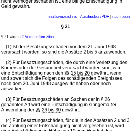
nicht Vermögensschaden ist, eine billige Entschädigung in
Geld gewährt.
Inhaltsverzeichnis
|
Ausdrucken/PDF
|
nach oben
§ 21
§ 21 wird in
2 Vorschriften zitiert
(1) Ist der Besatzungsschaden vor dem 21. Juni 1948
verursacht worden, so sind die Absätze 2 bis 5 anzuwenden.
(2) Für Besatzungsschäden, die durch eine Verletzung des
Körpers oder der Gesundheit verursacht worden sind, wird
eine Entschädigung nach den §§
15
bis
20
gewährt, wenn
und soweit sich die Folgen des schädigenden Ereignisses
nach dem 20. Juni 1948 ausgewirkt haben oder noch
auswirken.
(3) Für Besatzungsschäden an Sachen der in §
26
genannten Art wird eine Entschädigung in sinngemäßer
Anwendung der §§
26
bis
30
gewährt.
(4) Für Besatzungsschäden, für die in den Absätzen 2 und 3
die Zahlung einer Entschädigung nicht vorgesehen ist, wird
eine Entschädigung in Höhe von 10 vom Hundert des