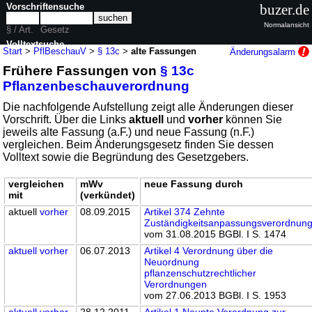
Vorschriftensuche
buzer.de
Normalansicht
§ / Art.
Gesetz
Volltextsuche
Start
>
PflBeschauV
>
§ 13c
>
alte Fassungen
Änderungsalarm
Frühere Fassungen von
§ 13c
nur in PflBeschauV
Pflanzenbeschauverordnung
Die nachfolgende Aufstellung zeigt alle Änderungen dieser
Vorschrift. Über die Links
aktuell
und
vorher
können Sie
jeweils alte Fassung (a.F.) und neue Fassung (n.F.)
vergleichen. Beim Änderungsgesetz finden Sie dessen
Volltext sowie die Begründung des Gesetzgebers.
vergleichen
mWv
neue Fassung durch
mit
(verkündet)
aktuell
vorher
08.09.2015
Artikel 374 Zehnte
Zuständigkeitsanpassungsverordnun
vom 31.08.2015 BGBl. I S. 1474
aktuell
vorher
06.07.2013
Artikel 4 Verordnung über die
Neuordnung
pflanzenschutzrechtlicher
Verordnungen
vom 27.06.2013 BGBl. I S. 1953
aktuell
vorher
28.12.2011
Artikel 1 Neunte Verordnung zur