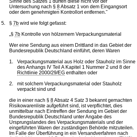
Sinne des Satzes 1 dürfen diese nicht vor der
Untersuchung nach §
8
Absatz 1 von dem Eingangsort
oder dem genehmigten Kontrollort entfernen."
5.
§
7b
wird wie folgt gefasst:
„§
7b
Kontrolle von hölzernem Verpackungsmaterial
Wer eine Sendung aus einem Drittland in das Gebiet der
Bundesrepublik Deutschland einführt, deren Waren
1.
Verpackungsmaterial aus Holz oder Stauholz im Sinne
des Anhangs IV Teil A Kapitel 1 Nummer 2 und 8 der
Richtlinie 2000/29/EG
enthalten oder
2.
mit solchem Verpackungsmaterial oder Stauholz
verpackt sind und
die in einer nach §
8
Absatz 4 Satz 3 bekannt gemachten
Risikowarenliste aufgeführt sind, ist verpflichtet, dies
unmittelbar nach Eintreffen der Sendung im Gebiet der
Bundesrepublik Deutschland unter Angabe des
Ursprungslandes des Verpackungsmaterials und der
eingeführten Waren der zuständigen Behörde mitzuteilen.
Im Falle der Überführung in ein Versandverfahren nach