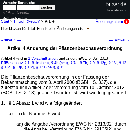
Vorschriftensuche
buzer.de
Normalansicht
§ / Art.
Gesetz
Volltextsuche
Start
>
PflSchRNeuOV
>
Art. 4
Änderungsalarm
Hier klicken für
Titel, Fundstelle, Änderungen
etc.
nur in PflSchRNeuOV
Artikel 4 - Verordnung über die Neuordnung
←
→
Artikel 3
Artikel 5
pflanzenschutzrechtlicher Verordnungen
Artikel 4 Änderung der Pflanzenbeschauverordnung
(PflSchRNeuOV
k.a.Abk.
)
V. v. 27.06.2013
BGBl. I S. 1953
(
Nr. 34
); Geltung ab 06.07.2013
Artikel 4 wird in
1 Vorschrift zitiert
und ändert mWv. 6. Juli 2013
PflBeschauV
§ 1
,
§ 1d (neu)
,
§ 4b (neu)
,
§ 7a
,
§ 7b
,
§ 9
,
§ 13g
,
§ 13l
,
§ 12
,
8 Änderungen
|
Drucksachen / Entwurf / Begründung
|
§ 13c
,
§ 13p
,
§ 13q
,
§ 13s (neu)
,
§ 15
wird in 5 Vorschriften zitiert
Die
Pflanzenbeschauverordnung
in der Fassung der
Bekanntmachung vom
3. April 2000 (BGBl. I S. 337
), die
zuletzt durch Artikel
2
der Verordnung vom
10. Oktober 2012
(BGBl. I S. 2113
) geändert worden ist, wird wie folgt geändert:
1.
§
1
Absatz 1 wird wie folgt geändert:
a)
In der Nummer 8 wird
aa)
die Angabe „Verordnung EWG Nr. 2313/92" durch
die Angabe „Verordnung EWG Nr. 2913/92" und