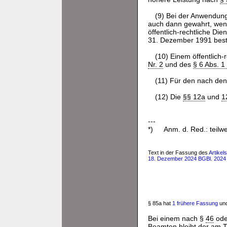
(9) Bei der Anwendung
auch dann gewahrt, wen
öffentlich-rechtliche D
31. Dezember 1991 beste
(10) Einem öffentlich-
Nr. 2
und des
§ 6 Abs. 1
(11) Für den nach den 
(12) Die
§§ 12a
und
1
---
*)
Anm. d. Red.: teil
Text in der Fassung des
Artike
18. Dezember 2024 BGBl. 2024 
§ 85a hat
1 frühere Fassung
und
Bei einem nach §
46
ode
Beamten bleibt der am T