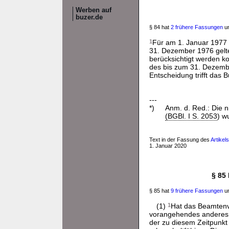
Werben auf
buzer.de
§ 84 hat
2 frühere Fassungen
un
1
Für am 1. Januar 1977
31. Dezember 1976 gelte
berücksichtigt werden k
des bis zum 31. Dezembe
Entscheidung trifft das 
---
*)
Anm. d. Red.: Die 
(BGBl. I S. 2053
) w
Text in der Fassung des
Artike
1. Januar 2020
§ 85
§ 85 hat
9 frühere Fassungen
un
(1)
1
Hat das Beamtenve
vorangehendes anderes ö
der zu diesem Zeitpunkt