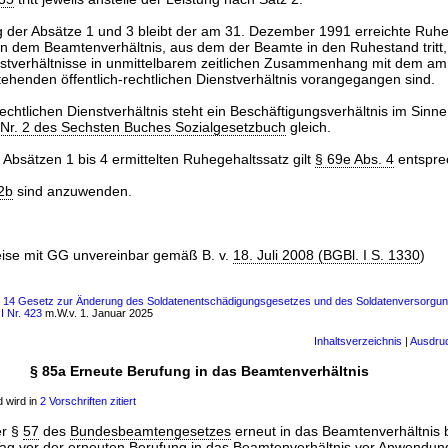
 der Absätze 1 und 3 bleibt der am 31. Dezember 1991 erreichte Ruhe
n dem Beamtenverhältnis, aus dem der Beamte in den Ruhestand tritt
ienstverhältnisse in unmittelbarem zeitlichen Zusammenhang mit dem am
henden öffentlich-rechtlichen Dienstverhältnis vorangegangen sind.
rechtlichen Dienstverhältnis steht ein Beschäftigungsverhältnis im Sinn
 Nr. 2 des Sechsten Buches Sozialgesetzbuch
gleich.
Absätzen 1 bis 4 ermittelten Ruhegehaltssatz gilt
§ 69e Abs. 4
entspre
2b
sind anzuwenden.
weise mit GG unvereinbar gemäß B. v.
18. Juli 2008 (BGBl. I S. 1330
)
ls 14 Gesetz zur Änderung des Soldatenentschädigungsgesetzes und des Soldatenversorgun
I Nr. 423
m.W.v. 1. Januar 2025
Inhaltsverzeichnis
|
Ausdru
§ 85a Erneute Berufung in das Beamtenverhältnis
 wird in
2 Vorschriften zitiert
r §
57
des
Bundesbeamtengesetzes
erneut in das Beamtenverhältnis 
ag vor der erneuten Berufung in das Beamtenverhältnis vor Anwendun