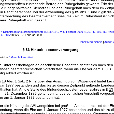
gsvorschriften zustehende Betrag des Ruhegehalts gewahrt. Tritt de
die ruhegehaltfähige Dienstzeit und das Ruhegehalt nach dem im Zeitp
en Recht berechnet. Bei der Anwendung des §
85
Abs. 1 und 3 gilt die 
nterbrechung des Beamtenverhältnisses; die Zeit im Ruhestand ist nich
here Ruhegehalt wird gezahlt.
s 4 Dienstrechtsneuordnungsgesetz (DNeuG) G. v. 5. Februar 2009 BGBl. I S. 160, 462 ; zul
I S. 2842
m.W.v. 12. Februar 2009
Inhaltsverzeichnis
|
Ausdru
§ 86 Hinterbliebenenversorgung
wird in
5 Vorschriften zitiert
 Unterhaltsbeiträgen an geschiedene Ehegatten richtet sich nach den
nden beamtenrechtlichen Vorschriften, wenn die Ehe vor dem 1. Juli 
ig erklärt worden ist.
 §
19
Abs. 1 Satz 2 Nr. 2 über den Ausschluß von Witwengeld findet ke
uar 1977 bestanden und das bis zu diesem Zeitpunkt geltende Landes
halten hat. An die Stelle des fünfundsechzigsten Lebensjahres in §
19
is zum 31. Dezember 1976 geltenden landesrechtlichen Vorschrift vorge
he am 1. Januar 1977 bestanden hat.
über die Kürzung des Witwengeldes bei großem Altersunterschied der E
wendung, wenn die Ehe am 1. Januar 1977 bestanden und das bis zu d
uhestandsbeamten geltende Landesrecht entsprechende Kürzungsvorsc