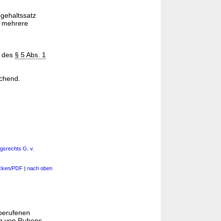
gehaltssatz
, mehrere
e des
§ 5 Abs. 1
chend.
gsrechts G. v.
cken/PDF
|
nach oben
berufenen
g von Ruhens-,