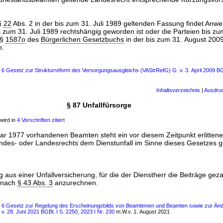
 §
22
Abs. 2 in der bis zum 31. Juli 1989 geltenden Fassung findet Anw
zum 31. Juli 1989 rechtshängig geworden ist oder die Parteien bis zu
 §
1587o
des
Bürgerlichen Gesetzbuchs
in der bis zum 31. August 200
n.
s 6 Gesetz zur Strukturreform des Versorgungsausgleichs (VAStrRefG) G. v. 3. April 2009 BG
Inhaltsverzeichnis
|
Ausdru
§ 87 Unfallfürsorge
wird in
4 Vorschriften zitiert
uar 1977 vorhandenen Beamten steht ein vor diesem Zeitpunkt erlittener
ndes- oder Landesrechts dem Dienstunfall im Sinne dieses Gesetzes gl
 aus einer Unfallversicherung, für die der Dienstherr die Beiträge gezahl
g nach
§ 43 Abs. 3
anzurechnen.
ls 6 Gesetz zur Regelung des Erscheinungsbilds von Beamtinnen und Beamten sowie zur Änd
 v. 28. Juni 2021 BGBl. I S. 2250, 2023 I Nr. 230
m.W.v. 1. August 2021