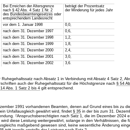
Bei Erreichen der Altersgrenze
beträgt der Prozentsatz
nach
§ 42 Abs. 4 Satz 1 Nr. 2
der Minderung für jedes Jahr
des
Bundesbeamtengesetzes
oder
entsprechendem Landesrecht
vor dem 1. Januar 1998
0,0,
nach dem 31. Dezember 1997
0,6,
nach dem 31. Dezember 1998
1,2,
nach dem 31. Dezember 1999
1,8,
nach dem 31. Dezember 2000
2,4,
nach dem 31. Dezember 2001
3,0,
nach dem 31. Dezember 2002
3,6.
r Ruhegehaltssatz nach Absatz 1 in Verbindung mit Absatz 4 Satz 2, Abs.
schriften auch der Ruhegehaltssatz für die Höchstgrenze nach
§ 54 Ab
 14 Abs. 1 Satz 2 bis 4
gilt entsprechend.
ezember 1991 vorhandenen Beamten, denen auf Grund eines bis zu di
 ein Unfallausgleich gewährt wird, findet
§ 35
in der bis zum 31. Dezem
endung.
2
Anspruchsberechtigten nach Satz 1, die im Dezember 2024 e
 wird diese Leistung weitergewährt, solange in den Verhältnissen, die f
ausgleichs maßgebend gewesen sind, keine wesentliche Änderung einge
35
tritt jeweils anstelle der Leistung nach Satz 2.