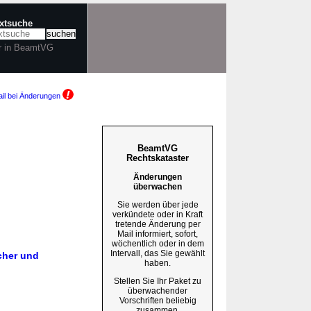
extsuche
r in BeamtVG
il bei Änderungen
BeamtVG
Rechtskataster
Änderungen
überwachen
Sie werden über jede
verkündete oder in Kraft
tretende Änderung per
Mail informiert, sofort,
wöchentlich oder in dem
Intervall, das Sie gewählt
cher und
haben.
Stellen Sie Ihr Paket zu
überwachender
Vorschriften beliebig
zusammen.