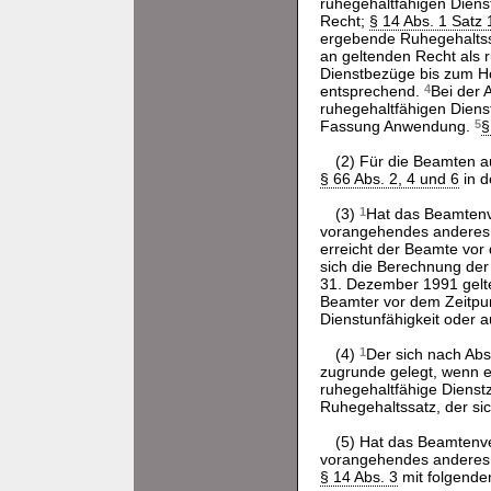
ruhegehaltfähigen Dien
Recht;
§ 14 Abs. 1 Satz 
ergebende Ruhegehaltssa
an geltenden Recht als r
Dienstbezüge bis zum Hö
entsprechend.
4
Bei der 
ruhegehaltfähigen Diens
Fassung Anwendung.
5
§
(2) Für die Beamten a
§ 66 Abs. 2, 4 und 6
in d
(3)
1
Hat das Beamtenve
vorangehendes anderes ö
erreicht der Beamte vor 
sich die Berechnung der
31. Dezember 1991 gel
Beamter vor dem Zeitpu
Dienstunfähigkeit oder a
(4)
1
Der sich nach Ab
zugrunde gelegt, wenn e
ruhegehaltfähige Dienstz
Ruhegehaltssatz, der si
(5) Hat das Beamtenve
vorangehendes anderes ö
§ 14 Abs. 3
mit folgend