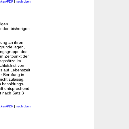
cken/PDF
|
nach oben
rigen
nden bisherigen
dung an ihren
ugrunde lagen,
ungsgruppe des
im Zeitpunkt der
agssätze im
chlußfrist von
is auf Lebenszeit
r Berufung in
icht zulässig.
s besoldungs-
ilt entsprechend,
t nach Satz 3
cken/PDF
|
nach oben