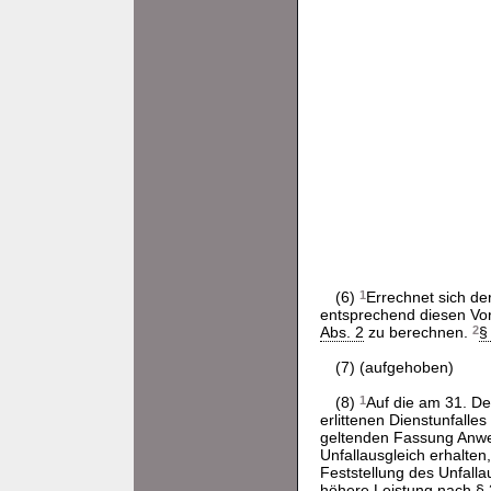
(6)
1
Errechnet sich de
entsprechend diesen Vor
Abs. 2
zu berechnen.
2
§
(7) (aufgehoben)
(8)
1
Auf die am 31. D
erlittenen Dienstunfalles
geltenden Fassung Anw
Unfallausgleich erhalten,
Feststellung des Unfall
höhere Leistung nach
§ 