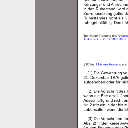
Kürzungs- und Anrechnun
in den Ruhestand, wird 
Zurruhesetzung geltend
Ruhestandes nicht als U
ruhegehaltfähig. Das hö
Text in der Fassung des
Artikel
Artikel 5 G. v. 20.12.2011 BGBl. 
§ 86 hat
1 frühere Fassung
und 
(1) Die Gewährung von
31. Dezember 1976 gelte
aufgehoben oder für nicht
(2) Die Vorschrift des
wenn die Ehe am 1. Jan
Ausschlußgrund nicht ent
Nr. 2 tritt ein in der b
Lebensalter, wenn die E
(3) Die Vorschriften 
Abs. 2) finden keine An
für den Beamten oder R