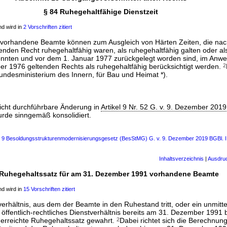
§ 84 Ruhegehaltfähige Dienstzeit
d wird in
2 Vorschriften zitiert
 vorhandene Beamte können zum Ausgleich von Härten Zeiten, die na
nden Recht ruhegehaltfähig waren, als ruhegehaltfähig galten oder al
onnten und vor dem 1. Januar 1977 zurückgelegt worden sind, im Anw
r 1976 geltenden Rechts als ruhegehaltfähig berücksichtigt werden.
2
Bundesministerium des Innern, für Bau und Heimat *).
nicht durchführbare Änderung in
Artikel 9 Nr. 52 G. v. 9. Dezember 2019
urde sinngemäß konsolidiert.
ls 9 Besoldungsstrukturenmodernisierungsgesetz (BesStMG) G. v. 9. Dezember 2019 BGBl. I
Inhaltsverzeichnis
|
Ausdru
 Ruhegehaltssatz für am 31. Dezember 1991 vorhandene Beamte
d wird in
15 Vorschriften zitiert
rhältnis, aus dem der Beamte in den Ruhestand tritt, oder ein unmitte
ffentlich-rechtliches Dienstverhältnis bereits am 31. Dezember 1991 b
 erreichte Ruhegehaltssatz gewahrt.
2
Dabei richtet sich die Berechnun