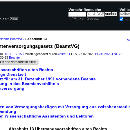
Vorschriftensuche
Vollt
§ / Artikel
Gesetz
n seit 2006
nu
zeichnis BeamtVG
>
Abschnitt 13
Ma
amtenversorgungsgesetz (BeamtVG)
010
BGBl. I S. 150
; zuletzt geändert durch
Artikel 11
G. v. 27.02.2025
BGBl. 2025 I Nr. 72
030-25
Beamte
d in 455 Vorschriften zitiert
svorschriften alten Rechts
ge Dienstzeit
tz für am 31. Dezember 1991 vorhandene Beamte
fung in das Beamtenverhältnis
enversorgung
en von Versorgungsbezügen mit Versorgung aus zwischenstaatli
rwendung
er, Wissenschaftliche Assistenten und Lektoren
Abschnitt 13 Übergangsvorschriften alten Rechts