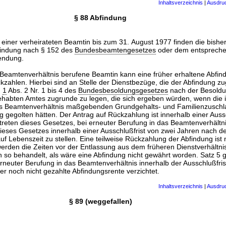
Inhaltsverzeichnis
|
Ausdru
§ 88 Abfindung
 einer verheirateten Beamtin bis zum 31. August 1977 finden die bishe
bfindung nach § 152 des
Bundesbeamtengesetzes
oder dem entspreche
endung.
s Beamtenverhältnis berufene Beamtin kann eine früher erhaltene Abfin
kzahlen. Hierbei sind an Stelle der Dienstbezüge, die der Abfindung z
§
1
Abs. 2 Nr. 1 bis 4 des
Bundesbesoldungsgesetzes
nach der Besold
ehabten Amtes zugrunde zu legen, die sich ergeben würden, wenn die 
as Beamtenverhältnis maßgebenden Grundgehalts- und Familienzuschl
 gegolten hätten. Der Antrag auf Rückzahlung ist innerhalb einer Auss
ttreten dieses Gesetzes, bei erneuter Berufung in das Beamtenverhältn
ieses Gesetzes innerhalb einer Ausschlußfrist von zwei Jahren nach de
f Lebenszeit zu stellen. Eine teilweise Rückzahlung der Abfindung ist n
rden die Zeiten vor der Entlassung aus dem früheren Dienstverhältni
 so behandelt, als wäre eine Abfindung nicht gewährt worden. Satz 5 g
rneuter Berufung in das Beamtenverhältnis innerhalb der Ausschlußfris
er noch nicht gezahlte Abfindungsrente verzichtet.
Inhaltsverzeichnis
|
Ausdru
§ 89 (weggefallen)