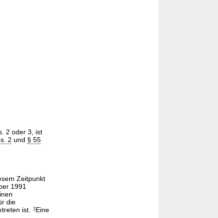
 2 oder 3, ist
s. 2
und
§ 55
esem Zeitpunkt
ber 1991
inen
ür die
treten ist.
3
Eine