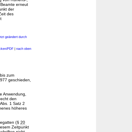
r Beamte erneut
unkt der
Zeit des
t
etzt geändert durch
cken/PDF
|
nach oben
 bis zum
1977 geschieden,
ine Anwendung,
recht den
Abs. 1 Satz 2
sehenes höheres
hegatten (§
20
iesem Zeitpunkt
hriften nicht