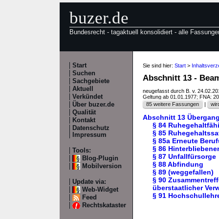
buzer.de
Bundesrecht - tagaktuell konsolidiert - alle Fassunge
Start
Sie sind hier:
Start
>
Inhaltsver
Suchen
Abschnitt 13 - Be
Sachgebiete
Aktuell
neugefasst durch B. v. 24.02.2
Verkündet
Geltung ab 01.01.1977; FNA: 2
Über buzer.de
85 weitere Fassungen
|
wir
Qualität
Abschnitt 13 Übergang
Kontakt
§ 84 Ruhegehaltfähi
Datenschutz
§ 85 Ruhegehaltssa
Impressum
§ 85a Erneute Beru
§ 86 Hinterblieben
Tools:
§ 87 Unfallfürsorge
Blog-Plugin
§ 88 Abfindung
Mobilversion
§ 89 (weggefallen)
§ 90 Zusammentreff
Update via:
überstaatlicher Ve
Web-Widget
§ 91 Hochschullehr
Feed
Rechtskataster