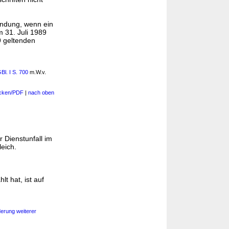
endung, wenn ein
m 31. Juli 1989
9 geltenden
Bl. I S. 700
m.W.v.
cken/PDF
|
nach oben
 Dienstunfall im
eich.
t hat, ist auf
erung weiterer