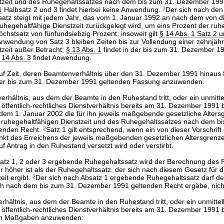
stzeit und des Ruhegehaltssatzes nach dem bis zum 31. Dezember 199
1
Halbsatz 2 und 3 findet hierbei keine Anwendung.
3
Der sich nach den
tz steigt mit jedem Jahr, das vom 1. Januar 1992 an nach dem von d
uhegehaltfähige Dienstzeit zurückgelegt wird, um eins Prozent der ruh
chstsatz von fünfundsiebzig Prozent; insoweit gilt
§ 14 Abs. 1 Satz 2 
Anwendung von Satz 3 bleiben Zeiten bis zur Vollendung einer zehnjäh
tzeit außer Betracht;
§ 13 Abs. 1
findet in der bis zum 31. Dezember 1
 14 Abs. 3
findet Anwendung.
uf Zeit, deren Beamtenverhältnis über den 31. Dezember 1991 hinaus fo
er bis zum 31. Dezember 1991 geltenden Fassung anzuwenden.
rhältnis, aus dem der Beamte in den Ruhestand tritt, oder ein unmitte
ffentlich-rechtliches Dienstverhältnis bereits am 31. Dezember 1991
dem 1. Januar 2002 die für ihn jeweils maßgebende gesetzliche Altersg
 ruhegehaltfähigen Dienstzeit und des Ruhegehaltssatzes nach dem b
tenden Recht.
2
Satz 1 gilt entsprechend, wenn ein von dieser Vorschrift
nkt des Erreichens der jeweils maßgebenden gesetzlichen Altersgren
uf Antrag in den Ruhestand versetzt wird oder verstirbt.
satz 1, 2 oder 3 ergebende Ruhegehaltssatz wird der Berechnung des 
r höher ist als der Ruhegehaltssatz, der sich nach diesem Gesetz für 
eit ergibt.
2
Der sich nach Absatz 1 ergebende Ruhegehaltssatz darf d
ch nach dem bis zum 31. Dezember 1991 geltenden Recht ergäbe, nicht
rhältnis, aus dem der Beamte in den Ruhestand tritt, oder ein unmittel
ffentlich-rechtliches Dienstverhältnis bereits am 31. Dezember 1991 b
en Maßgaben anzuwenden: