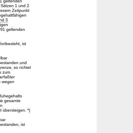
1 geltenden
 Sätzen 1 und 2
iesem Zeitpunkt
egehaltfähigen
und 3
rigen
991 geltenden
rtbesteht, ist
lbar
 bestanden und
renze, so richtet
is zum
 erfaßter
ze wegen
Ruhegehalts
die gesamte
en
 übersteigen. *)
bar
estanden, ist