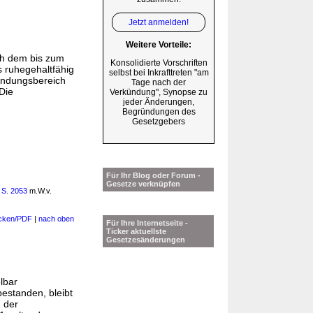
Jetzt anmelden!
Weitere Vorteile:
ch dem bis zum
Konsolidierte Vorschriften
s ruhegehaltfähig
selbst bei Inkrafttreten "am
endungsbereich
Tage nach der
Die
Verkündung", Synopse zu
jeder Änderungen,
Begründungen des
Gesetzgebers
Für Ihr Blog oder Forum -
Gesetze verknüpfen
 S. 2053
m.W.v.
cken/PDF
|
nach oben
Für Ihre Internetseite -
Ticker aktuellste
Gesetzesänderungen
lbar
estanden, bleibt
g der