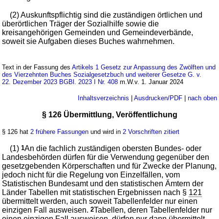
(2) Auskunftspflichtig sind die zuständigen örtlichen und
überörtlichen Träger der Sozialhilfe sowie die
kreisangehörigen Gemeinden und Gemeindeverbände,
soweit sie Aufgaben dieses Buches wahrnehmen.
Text in der Fassung des
Artikels 1 Gesetz zur Anpassung des Zwölften und
des Vierzehnten Buches Sozialgesetzbuch und weiterer Gesetze G. v.
22. Dezember 2023 BGBl. 2023 I Nr. 408
m.W.v. 1. Januar 2024
Inhaltsverzeichnis
|
Ausdrucken/PDF
|
nach oben
§ 126 Übermittlung, Veröffentlichung
§ 126 hat
2 frühere Fassungen
und wird in
2 Vorschriften zitiert
(1)
1
An die fachlich zuständigen obersten Bundes- oder
Landesbehörden dürfen für die Verwendung gegenüber den
gesetzgebenden Körperschaften und für Zwecke der Planung,
jedoch nicht für die Regelung von Einzelfällen, vom
Statistischen Bundesamt und den statistischen Ämtern der
Länder Tabellen mit statistischen Ergebnissen nach §
121
übermittelt werden, auch soweit Tabellenfelder nur einen
einzigen Fall ausweisen.
2
Tabellen, deren Tabellenfelder nur
einen einzigen Fall ausweisen, dürfen nur dann übermittelt