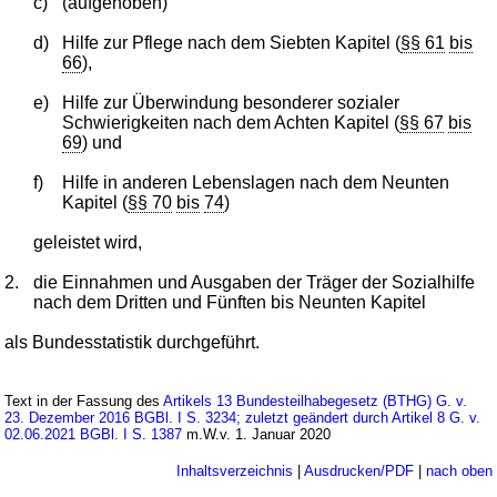
c)
(aufgehoben)
d)
Hilfe zur Pflege nach dem Siebten Kapitel (
§§ 61
bis
66
),
e)
Hilfe zur Überwindung besonderer sozialer
Schwierigkeiten nach dem Achten Kapitel (
§§ 67
bis
69
) und
f)
Hilfe in anderen Lebenslagen nach dem Neunten
Kapitel (
§§ 70
bis
74
)
geleistet wird,
2.
die Einnahmen und Ausgaben der Träger der Sozialhilfe
nach dem Dritten und Fünften bis Neunten Kapitel
als Bundesstatistik durchgeführt.
Text in der Fassung des
Artikels 13 Bundesteilhabegesetz (BTHG) G. v.
23. Dezember 2016 BGBl. I S. 3234; zuletzt geändert durch Artikel 8 G. v.
02.06.2021 BGBl. I S. 1387
m.W.v. 1. Januar 2020
Inhaltsverzeichnis
|
Ausdrucken/PDF
|
nach oben