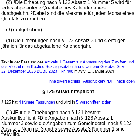
(2)
1
Die Erhebung nach
§ 122 Absatz 1 Nummer 5
wird für
jedes abgelaufene Quartal eines Kalenderjahres
durchgeführt.
2
Dabei sind die Merkmale für jeden Monat eines
Quartals zu erheben.
(3) (aufgehoben)
(4) Die Erhebungen nach
§ 122 Absatz 3 und 4
erfolgen
jährlich für das abgelaufene Kalenderjahr.
Text in der Fassung des
Artikels 1 Gesetz zur Anpassung des Zwölften und
des Vierzehnten Buches Sozialgesetzbuch und weiterer Gesetze G. v.
22. Dezember 2023 BGBl. 2023 I Nr. 408
m.W.v. 1. Januar 2024
Inhaltsverzeichnis
|
Ausdrucken/PDF
|
nach oben
§ 125 Auskunftspflicht
§ 125 hat
4 frühere Fassungen
und wird in
5 Vorschriften zitiert
(1)
1
Für die Erhebungen nach
§ 121
besteht
Auskunftspflicht.
2
Die Angaben nach
§ 123 Absatz 1
Nummer 3
sowie die Angaben zum Gemeindeteil nach
§ 122
Absatz 1 Nummer 3 und 5 sowie Absatz 3 Nummer 1
sind
freiwillig.