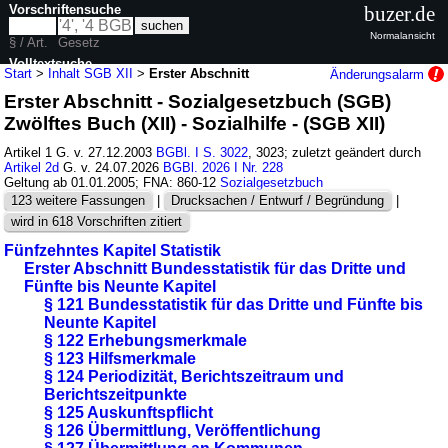
Vorschriftensuche
buzer.de
Normalansicht
§ / Art.
Gesetz
Volltextsuche
Start
>
Inhalt SGB XII
>
Erster Abschnitt
Änderungsalarm
Erster Abschnitt - Sozialgesetzbuch (SGB)
nur in SGB XII
Zwölftes Buch (XII) - Sozialhilfe - (SGB XII)
Artikel 1 G. v. 27.12.2003
BGBl. I S. 3022
, 3023; zuletzt geändert durch
Artikel 2d
G. v. 24.07.2026
BGBl. 2026 I Nr. 228
Geltung ab 01.01.2005; FNA: 860-12
Sozialgesetzbuch
123 weitere Fassungen
|
Drucksachen / Entwurf / Begründung
|
wird in 618 Vorschriften zitiert
Fünfzehntes Kapitel Statistik
Erster Abschnitt Bundesstatistik für das Dritte und
Fünfte bis Neunte Kapitel
§ 121 Bundesstatistik für das Dritte und Fünfte bis
Neunte Kapitel
§ 122 Erhebungsmerkmale
§ 123 Hilfsmerkmale
§ 124 Periodizität, Berichtszeitraum und
Berichtszeitpunkte
§ 125 Auskunftspflicht
§ 126 Übermittlung, Veröffentlichung