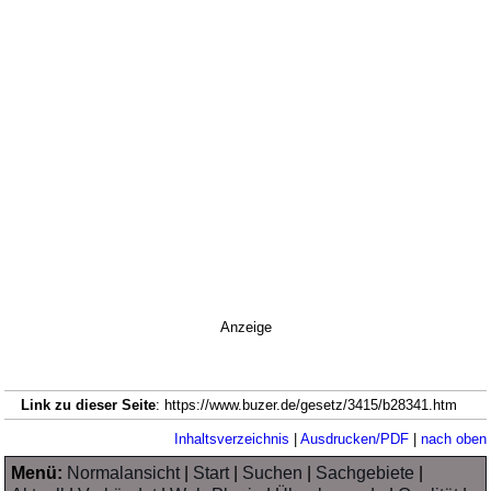
Anzeige
Link zu dieser Seite
: https://www.buzer.de/gesetz/3415/b28341.htm
Inhaltsverzeichnis
|
Ausdrucken/PDF
|
nach oben
Menü:
Normalansicht
|
Start
|
Suchen
|
Sachgebiete
|