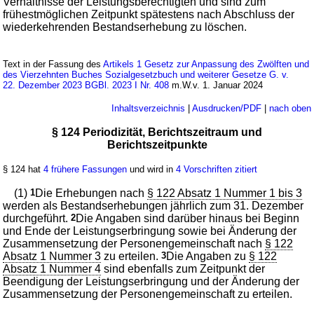
Verhältnisse der Leistungsberechtigten und sind zum
frühestmöglichen Zeitpunkt spätestens nach Abschluss der
wiederkehrenden Bestandserhebung zu löschen.
Text in der Fassung des
Artikels 1 Gesetz zur Anpassung des Zwölften und
des Vierzehnten Buches Sozialgesetzbuch und weiterer Gesetze G. v.
22. Dezember 2023 BGBl. 2023 I Nr. 408
m.W.v. 1. Januar 2024
Inhaltsverzeichnis
|
Ausdrucken/PDF
|
nach oben
§ 124 Periodizität, Berichtszeitraum und
Berichtszeitpunkte
§ 124 hat
4 frühere Fassungen
und wird in
4 Vorschriften zitiert
(1)
1
Die Erhebungen nach
§ 122 Absatz 1 Nummer 1 bis 3
werden als Bestandserhebungen jährlich zum 31. Dezember
durchgeführt.
2
Die Angaben sind darüber hinaus bei Beginn
und Ende der Leistungserbringung sowie bei Änderung der
Zusammensetzung der Personengemeinschaft nach
§ 122
Absatz 1 Nummer 3
zu erteilen.
3
Die Angaben zu
§ 122
Absatz 1 Nummer 4
sind ebenfalls zum Zeitpunkt der
Beendigung der Leistungserbringung und der Änderung der
Zusammensetzung der Personengemeinschaft zu erteilen.