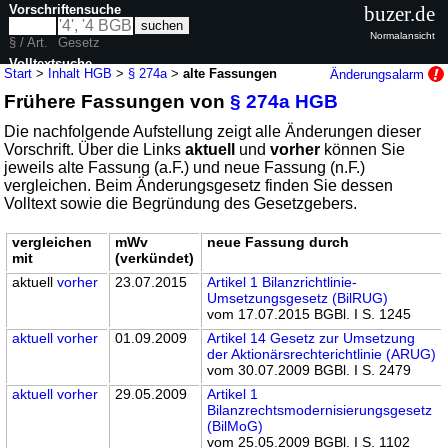
Vorschriftensuche
buzer.de
Normalansicht
§ / Art.
Gesetz
Volltextsuche
Start
>
Inhalt HGB
>
§ 274a
>
alte Fassungen
Änderungsalarm
Frühere Fassungen von
§ 274a HGB
nur in HGB
Die nachfolgende Aufstellung zeigt alle Änderungen dieser
Vorschrift. Über die Links
aktuell
und
vorher
können Sie
jeweils alte Fassung (a.F.) und neue Fassung (n.F.)
vergleichen. Beim Änderungsgesetz finden Sie dessen
Volltext sowie die Begründung des Gesetzgebers.
vergleichen
mWv
neue Fassung durch
mit
(verkündet)
aktuell
vorher
23.07.2015
Artikel 1 Bilanzrichtlinie-
Umsetzungsgesetz (BilRUG)
vom 17.07.2015 BGBl. I S. 1245
aktuell
vorher
01.09.2009
Artikel 14 Gesetz zur Umsetzung
der Aktionärsrechterichtlinie (ARUG)
vom 30.07.2009 BGBl. I S. 2479
aktuell
vorher
29.05.2009
Artikel 1
Bilanzrechtsmodernisierungsgesetz
(BilMoG)
vom 25.05.2009 BGBl. I S. 1102