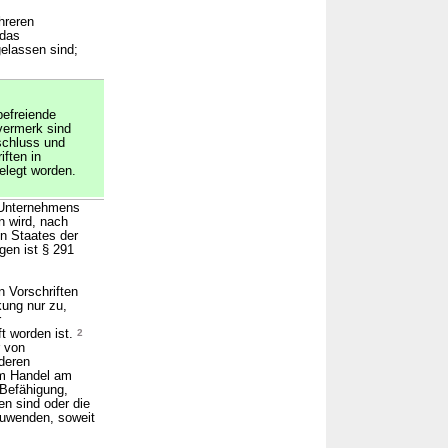
hreren
 das
elassen sind;
befreiende
vermerk sind
schluss und
ften in
elegt worden.
n Unternehmens
 wird, nach
n Staates der
gen ist § 291
 Vorschriften
kung nur zu,
r
t worden ist.
2
r von
 deren
um Handel am
 Befähigung,
n sind oder die
zuwenden, soweit