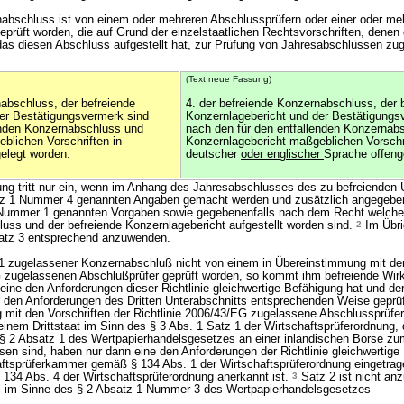
nabschluss ist von einem oder mehreren Abschlussprüfern oder einer oder me
eprüft worden, die auf Grund der einzelstaatlichen Rechtsvorschriften, denen
das diesen Abschluss aufgestellt hat, zur Prüfung von Jahresabschlüssen zug
(Text neue Fassung)
nabschluss, der befreiende
4. der befreiende Konzernabschluss, der 
er Bestätigungsvermerk sind
Konzernlagebericht und der Bestätigungs
enden Konzernabschluss und
nach den für den entfallenden Konzernab
blichen Vorschriften in
Konzernlagebericht maßgeblichen Vorschri
elegt worden.
deutscher
oder englischer
Sprache offeng
ung tritt nur ein, wenn im Anhang des Jahresabschlusses des zu befreiende
atz 1 Nummer 4 genannten Angaben gemacht werden und zusätzlich angegeben
 Nummer 1 genannten Vorgaben sowie gegebenenfalls nach dem Recht welche
uss und der befreiende Konzernlagebericht aufgestellt worden sind.
2
Im Übri
atz 3 entsprechend anzuwenden.
 1 zugelassener Konzernabschluß nicht von einem in Übereinstimmung mit den
G zugelassenen Abschlußprüfer geprüft worden, so kommt ihm befreiende Wir
eine den Anforderungen dieser Richtlinie gleichwertige Befähigung hat und de
 den Anforderungen des Dritten Unterabschnitts entsprechenden Weise geprüf
 mit den Vorschriften der Richtlinie 2006/43/EG zugelassene Abschlussprüfe
einem Drittstaat im Sinn des § 3 Abs. 1 Satz 1 der Wirtschaftsprüferordnung,
 § 2 Absatz 1 des Wertpapierhandelsgesetzes an einer inländischen Börse z
sen sind, haben nur dann eine den Anforderungen der Richtlinie gleichwertige
aftsprüferkammer gemäß § 134 Abs. 1 der Wirtschaftsprüferordnung eingetrage
 134 Abs. 4 der Wirtschaftsprüferordnung anerkannt ist.
3
Satz 2 ist nicht an
tel im Sinne des § 2 Absatz 1 Nummer 3 des Wertpapierhandelsgesetzes