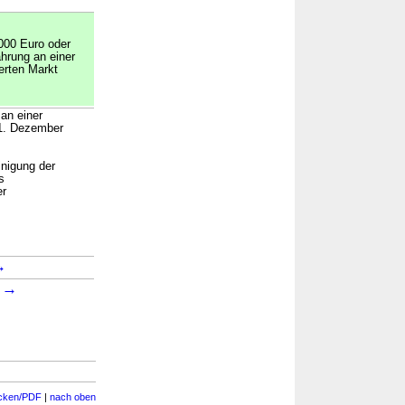
.000 Euro oder
hrung an einer
erten Markt
an einer
31. Dezember
nigung der
s
er
→
→
3
cken/PDF
|
nach oben