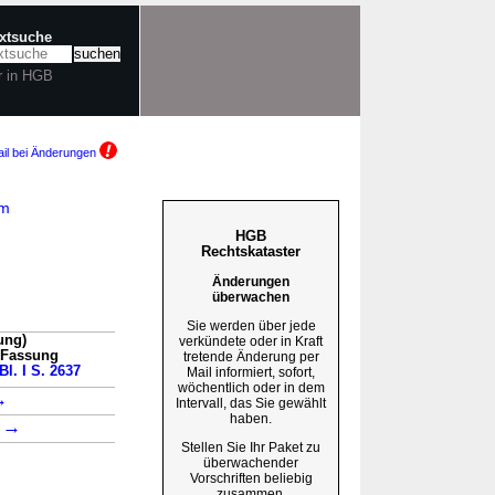
extsuche
r in HGB
il bei Änderungen
am
HGB
Rechtskataster
Änderungen
überwachen
Sie werden über jede
ung)
verkündete oder in Kraft
n Fassung
tretende Änderung per
Bl. I S. 2637
Mail informiert, sofort,
wöchentlich oder in dem
→
Intervall, das Sie gewählt
haben.
→
3
Stellen Sie Ihr Paket zu
überwachender
Vorschriften beliebig
zusammen.