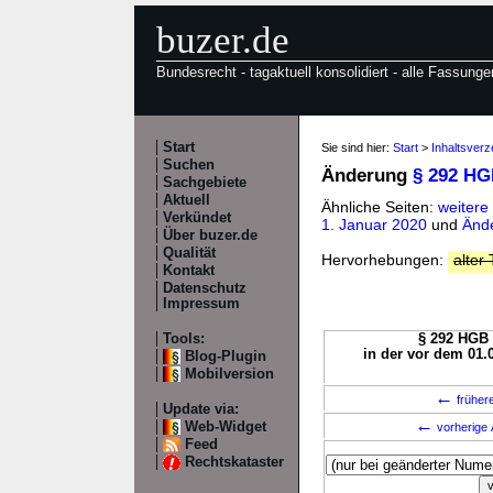
buzer.de
Bundesrecht - tagaktuell konsolidiert - alle Fassunge
Start
Sie sind hier:
Start
>
Inhaltsver
Suchen
Änderung
§ 292 H
Sachgebiete
Aktuell
Ähnliche Seiten:
weiter
Verkündet
1. Januar 2020
und
Änd
Über buzer.de
Qualität
Hervorhebungen:
alter 
Kontakt
Datenschutz
Impressum
Tools:
§ 292 HGB 
in der vor dem 01.
Blog-Plugin
Mobilversion
←
früher
Update via:
←
Web-Widget
vorherige 
Feed
Rechtskataster