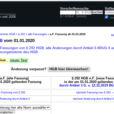
Vorschriftensuche
Vollt
§ / Artikel
Gesetz
n seit 2006
nu
zeichnis HGB
>
§ 292
>
alle Fassungen
>
a.F. Fassung ab 01.01.2020
Ma
GB
vom 01.01.2020
e Fassungen von § 292 HGB
,
alle Änderungen durch Artikel 3 ARUG II 
erungshistorie des HGB
Text
,
neuer Text
Änderung verpasst?
HGB hier überwachen!
a.F. (alte Fassung)
§ 292 HGB n.F. (neue Fass
01.2020 geltenden Fassung
in der am 01.01.2020 geltende
durch Artikel 3 G. v. 12.12.2019 BG
e Fassung von § 292
nächste Fassung von § 292
Änderung durch Artikel 3
nächste Änderung durch Artikel 