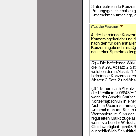
3. der befreiende Konzer
Prüfungsgesellschaften g
Unternehmen unterliegt, 
(Text alte Fassung)
4. der befreiende Konzer
Konzernlagebericht und d
nach den für den entfall
Konzernlagebericht maßge
deutscher Sprache offeng
(2)
1
Die befreiende Wirk
die in § 291 Absatz 2 S
welchen der in Absatz 1
befreiende Konzernabschl
Absatz 2 Satz 2 und Abs
(3)
1
Ist ein nach Absatz
der Richtlinie 2006/43/E
wenn der Abschlußprüfer 
Konzernabschluß in einer
Nicht in Übereinstimmung
Unternehmen mit Sitz in 
Wertpapiere im Sinn des
regulierten Markt zugelas
wenn sie bei der Wirtsch
Gleichwertigkeit gemäß §
ausschließlich Schuldti