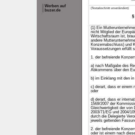
Werben auf
(Textabschnitt unverändert)
buzer.de
§
(1) Ein Mutterunternehme
nicht Mitglied der Euro
Wirtschaftsraum ist, bra
andere Mutterunternehme
Konzernabschluss) und Ko
Voraussetzungen erfüllt s
1. der befreiende Konzern
a) nach Maßgabe des Rech
Abkommens über den Euro
b) im Einklang mit den i
c) derart, dass er einem
oder
d) derart, dass er inter
1569/2007 der Kommissio
Gleichwertigkeit der von
2003/71/EG und 2004/109
durch die Delegierte Vero
jeweils geltenden Fassun
2. der befreiende Konzer
oder ist einem nach dies