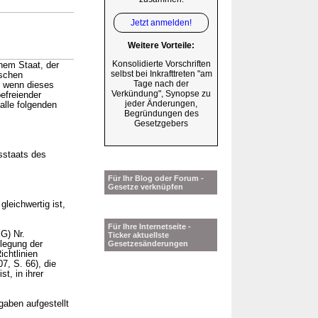
Jetzt anmelden!
Weitere Vorteile:
Konsolidierte Vorschriften
nem Staat, der
selbst bei Inkrafttreten "am
ischen
Tage nach der
, wenn dieses
Verkündung", Synopse zu
efreiender
jeder Änderungen,
alle folgenden
Begründungen des
Gesetzgebers
sstaats des
Für Ihr Blog oder Forum -
Gesetze verknüpfen
leichwertig ist,
Für Ihre Internetseite -
G) Nr.
Ticker aktuellste
legung der
Gesetzesänderungen
chtlinien
, S. 66), die
t, in ihrer
aben aufgestellt