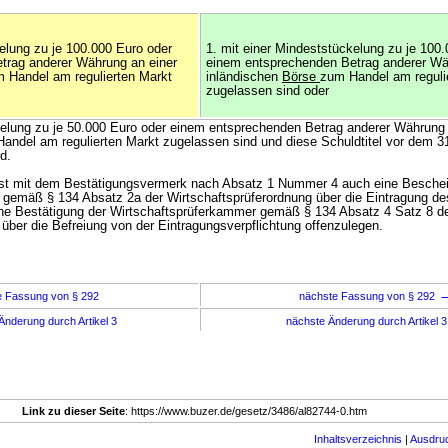
kelung zu je 100.000 Euro oder
1. mit einer Mindeststückelung zu je 100
trag anderer Währung an einer
einem entsprechenden Betrag anderer Wä
 Handel am regulierten Markt
inländischen
Börse
zum Handel am reguli
zugelassen sind oder
kelung zu je 50.000 Euro oder einem entsprechenden Betrag anderer Währung 
andel am regulierten Markt zugelassen sind und diese Schuldtitel vor dem 
d.
ist mit dem Bestätigungsvermerk nach Absatz 1 Nummer 4 auch eine Beschei
gemäß § 134 Absatz 2a der Wirtschaftsprüferordnung über die Eintragung de
ine Bestätigung der Wirtschaftsprüferkammer gemäß § 134 Absatz 4 Satz 8 d
 über die Befreiung von der Eintragungsverpflichtung offenzulegen.
e Fassung von § 292
nächste Fassung von § 292
Änderung durch Artikel 3
nächste Änderung durch Artikel 
Link zu dieser Seite
: https://www.buzer.de/gesetz/3486/al82744-0.htm
Inhaltsverzeichnis
|
Ausdru