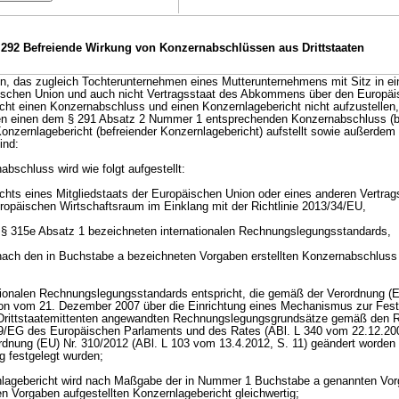
 292 Befreiende Wirkung von Konzernabschlüssen aus Drittstaaten
n, das zugleich Tochterunternehmen eines Mutterunternehmens mit Sitz in ei
päischen Union und auch nicht Vertragsstaat des Abkommens über den Europä
ucht einen Konzernabschluss und einen Konzernlagebericht nicht aufzustellen
n einen dem § 291 Absatz 2 Nummer 1 entsprechenden Konzernabschluss (b
nzernlagebericht (befreiender Konzernlagebericht) aufstellt sowie außerdem 
ind:
abschluss wird wie folgt aufgestellt:
ts eines Mitgliedstaats der Europäischen Union oder eines anderen Vertrag
päischen Wirtschaftsraum im Einklang mit der Richtlinie 2013/34/EU,
n § 315e Absatz 1 bezeichneten internationalen Rechnungslegungsstandards,
 nach den in Buchstabe a bezeichneten Vorgaben erstellten Konzernabschluss g
nationalen Rechnungslegungsstandards entspricht, die gemäß der Verordnung (E
n vom 21. Dezember 2007 über die Einrichtung eines Mechanismus zur Fest
 Drittstaatemittenten angewandten Rechnungslegungsgrundsätze gemäß den Ri
/EG des Europäischen Parlaments und des Rates (ABl. L 340 vom 22.12.2007
rdnung (EU) Nr. 310/2012 (ABl. L 103 vom 13.4.2012, S. 11) geändert worden is
g festgelegt wurden;
nlagebericht wird nach Maßgabe der in Nummer 1 Buchstabe a genannten Vorg
en Vorgaben aufgestellten Konzernlagebericht gleichwertig;