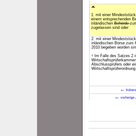
1. mit einer Mindeststüc
einem entsprechenden Be
inländischen
Behörde
zum
zugelassen sind oder
2. mit einer Mindeststüc
inländischen Börse zum H
2010 begeben worden sin
4
Im Falle des Satzes 2 
Wirtschaftsprüferkammer 
Abschlussprüfers oder e
Wirtschaftsprüferordnung
←
früher
←
vorherige 