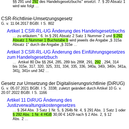
§§ 291 und
292
des Handelsgesetzbuchs" ersetzt. 7. § 20 Absatz 1
wird wie folgt ...
CSR-Richtlinie-Umsetzungsgesetz
G. v. 11.04.2017 BGBl. I S. 802
Artikel 1 CSR-RL-UG Änderung des Handelsgesetzbuchs
... zu erläutern." 6. In § 291 Absatz 2 Satz 1 Nummer 2 und
§ 292
Absatz 1 Nummer 1 Buchstabe b
wird jeweils die Angabe „§ 315a
Absatz 1" durch die Angabe „§ 315e ...
Artikel 3 CSR-RL-UG Änderung des Einführungsgesetzes
zum Handelsgesetzbuch
... Artikel 80 Die §§ 264, 285, 289 bis 289f, 291,
292
, 294, 314
bis 315e, 317, 320, 325, 331, 334, 335, 336, 340a, 340i, 340n, 341a,
341j, 341n und 342 ...
Gesetz zur Umsetzung der Digitalisierungsrichtlinie (DiRUG)
G. v. 05.07.2021 BGBl. I S. 3338; zuletzt geändert durch Artikel 10 G. v.
20.07.2022 BGBl. I S. 1166
Artikel 11 DiRUG Änderung des
Justizverwaltungskostengesetzes
... § 264 Abs. 3 Satz 1 Nr. 5, § 264b Nr. 4, § 291 Abs. 1 Satz 1 oder
§ 292 Abs. 1 Nr. 4 HGB
30,00 € 1429 nach § 2 Abs. 2, § 12
Abs. 2 ...