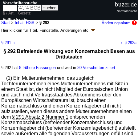
Vorschriftensuche
buzer.de
Normalansicht
§ / Art.
Gesetz
Volltextsuche
Start
>
Inhalt HGB
>
§ 292
Änderungsalarm
Hier klicken für
Titel, Fundstelle, Änderungen
etc.
nur in HGB
§ 292 - Handelsgesetzbuch (HGB)
←
→
§ 291
§ 292a
G. v. 10.05.1897 RGBl. S. 219; zuletzt geändert durch
Artikel 4
G. v.
§ 292 Befreiende Wirkung von Konzernabschlüssen aus
04.02.2026
BGBl. 2026 I Nr. 33
Drittstaaten
Geltung ab 01.01.1900; FNA: 4100-1
Handelsgesetzbuch
98 weitere Fassungen
|
wird in 1597 Vorschriften zitiert
§ 292 hat
8 frühere Fassungen
und wird in
30 Vorschriften zitiert
Drittes Buch Handelsbücher
Zweiter Abschnitt Ergänzende Vorschriften für
(1) Ein Mutterunternehmen, das zugleich
Kapitalgesellschaften (Aktiengesellschaften,
Tochterunternehmen eines Mutterunternehmens mit Sitz in
Kommanditgesellschaften auf Aktien und
einem Staat ist, der nicht Mitglied der Europäischen Union
Gesellschaften mit beschränkter Haftung) sowie
und auch nicht Vertragsstaat des Abkommens über den
bestimmte Personenhandelsgesellschaften
Europäischen Wirtschaftsraum ist, braucht einen
Zweiter Unterabschnitt Konzernabschluß und
Konzernabschluss und einen Konzernlagebericht nicht
Konzernlagebericht
aufzustellen, wenn dieses andere Mutterunternehmen einen
Erster Titel Anwendungsbereich
dem
§ 291 Absatz 2 Nummer 1
entsprechenden
Konzernabschluss (befreiender Konzernabschluss) und
Konzernlagebericht (befreiender Konzernlagebericht) aufstellt
sowie außerdem alle folgenden Voraussetzungen erfüllt sind: