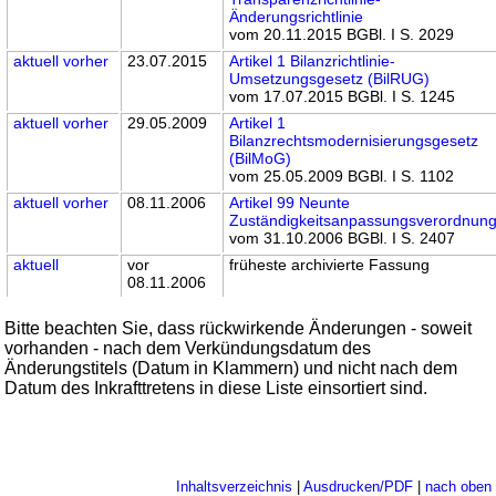
Änderungsrichtlinie
vom 20.11.2015 BGBl. I S. 2029
aktuell
vorher
23.07.2015
Artikel 1 Bilanzrichtlinie-
Umsetzungsgesetz (BilRUG)
vom 17.07.2015 BGBl. I S. 1245
aktuell
vorher
29.05.2009
Artikel 1
Bilanzrechtsmodernisierungsgesetz
(BilMoG)
vom 25.05.2009 BGBl. I S. 1102
aktuell
vorher
08.11.2006
Artikel 99 Neunte
Zuständigkeitsanpassungsverordnun
vom 31.10.2006 BGBl. I S. 2407
aktuell
vor
früheste archivierte Fassung
08.11.2006
Bitte beachten Sie, dass rückwirkende Änderungen - soweit
vorhanden - nach dem Verkündungsdatum des
Änderungstitels (Datum in Klammern) und nicht nach dem
Datum des Inkrafttretens in diese Liste einsortiert sind.
Inhaltsverzeichnis
|
Ausdrucken/PDF
|
nach oben