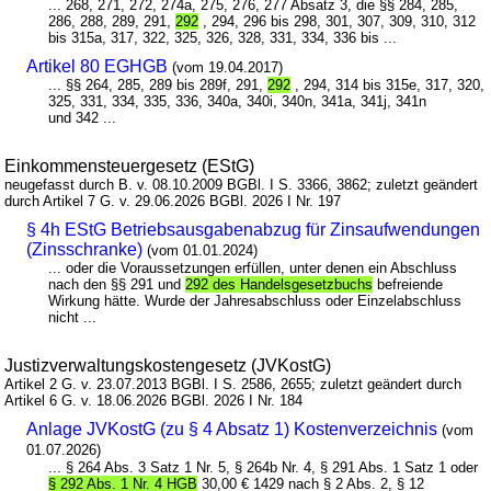
... 268, 271, 272, 274a, 275, 276, 277 Absatz 3, die §§ 284, 285,
286, 288, 289, 291,
292
, 294, 296 bis 298, 301, 307, 309, 310, 312
bis 315a, 317, 322, 325, 326, 328, 331, 334, 336 bis ...
Artikel 80 EGHGB
(vom 19.04.2017)
... §§ 264, 285, 289 bis 289f, 291,
292
, 294, 314 bis 315e, 317, 320,
325, 331, 334, 335, 336, 340a, 340i, 340n, 341a, 341j, 341n
und 342 ...
Einkommensteuergesetz (EStG)
neugefasst durch B. v. 08.10.2009 BGBl. I S. 3366, 3862; zuletzt geändert
durch Artikel 7 G. v. 29.06.2026 BGBl. 2026 I Nr. 197
§ 4h EStG Betriebsausgabenabzug für Zinsaufwendungen
(Zinsschranke)
(vom 01.01.2024)
... oder die Voraussetzungen erfüllen, unter denen ein Abschluss
nach den §§ 291 und
292 des Handelsgesetzbuchs
befreiende
Wirkung hätte. Wurde der Jahresabschluss oder Einzelabschluss
nicht ...
Justizverwaltungskostengesetz (JVKostG)
Artikel 2 G. v. 23.07.2013 BGBl. I S. 2586, 2655; zuletzt geändert durch
Artikel 6 G. v. 18.06.2026 BGBl. 2026 I Nr. 184
Anlage JVKostG (zu § 4 Absatz 1) Kostenverzeichnis
(vom
01.07.2026)
... § 264 Abs. 3 Satz 1 Nr. 5, § 264b Nr. 4, § 291 Abs. 1 Satz 1 oder
§ 292 Abs. 1 Nr. 4 HGB
30,00 € 1429 nach § 2 Abs. 2, § 12