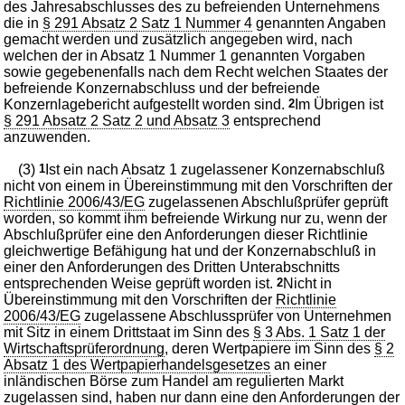
des Jahresabschlusses des zu befreienden Unternehmens
die in
§ 291 Absatz 2 Satz 1 Nummer 4
genannten Angaben
gemacht werden und zusätzlich angegeben wird, nach
welchen der in Absatz 1 Nummer 1 genannten Vorgaben
sowie gegebenenfalls nach dem Recht welchen Staates der
befreiende Konzernabschluss und der befreiende
Konzernlagebericht aufgestellt worden sind.
2
Im Übrigen ist
§ 291 Absatz 2 Satz 2 und Absatz 3
entsprechend
anzuwenden.
(3)
1
Ist ein nach Absatz 1 zugelassener Konzernabschluß
nicht von einem in Übereinstimmung mit den Vorschriften der
Richtlinie 2006/43/EG
zugelassenen Abschlußprüfer geprüft
worden, so kommt ihm befreiende Wirkung nur zu, wenn der
Abschlußprüfer eine den Anforderungen dieser Richtlinie
gleichwertige Befähigung hat und der Konzernabschluß in
einer den Anforderungen des Dritten Unterabschnitts
entsprechenden Weise geprüft worden ist.
2
Nicht in
Übereinstimmung mit den Vorschriften der
Richtlinie
2006/43/EG
zugelassene Abschlussprüfer von Unternehmen
mit Sitz in einem Drittstaat im Sinn des
§ 3 Abs. 1 Satz 1 der
Wirtschaftsprüferordnung
, deren Wertpapiere im Sinn des
§ 2
Absatz 1 des Wertpapierhandelsgesetzes
an einer
inländischen Börse zum Handel am regulierten Markt
zugelassen sind, haben nur dann eine den Anforderungen der