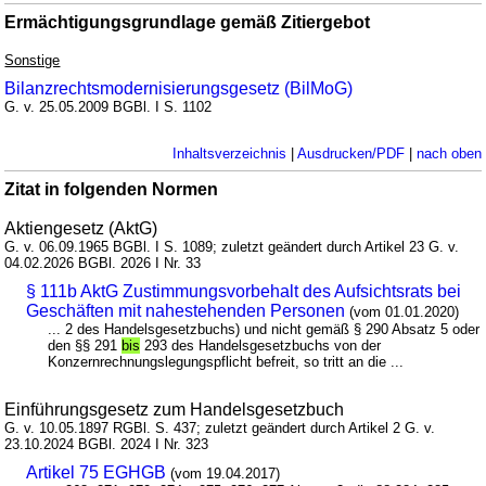
Ermächtigungsgrundlage gemäß Zitiergebot
Sonstige
Bilanzrechtsmodernisierungsgesetz (BilMoG)
G. v. 25.05.2009 BGBl. I S. 1102
Inhaltsverzeichnis
|
Ausdrucken/PDF
|
nach oben
Zitat in folgenden Normen
Aktiengesetz (AktG)
G. v. 06.09.1965 BGBl. I S. 1089; zuletzt geändert durch Artikel 23 G. v.
04.02.2026 BGBl. 2026 I Nr. 33
§ 111b AktG Zustimmungsvorbehalt des Aufsichtsrats bei
Geschäften mit nahestehenden Personen
(vom 01.01.2020)
... 2 des Handelsgesetzbuchs) und nicht gemäß § 290 Absatz 5 oder
den §§ 291
bis
293 des Handelsgesetzbuchs von der
Konzernrechnungslegungspflicht befreit, so tritt an die ...
Einführungsgesetz zum Handelsgesetzbuch
G. v. 10.05.1897 RGBl. S. 437; zuletzt geändert durch Artikel 2 G. v.
23.10.2024 BGBl. 2024 I Nr. 323
Artikel 75 EGHGB
(vom 19.04.2017)