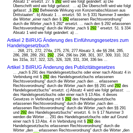
Absatz 1" ersetzt. 27. §
292
wird wie folgt geändert: a) Die
Überschrift wird wie folgt gefasst: ... a) Die Überschrift wird wie folgt
gefasst: „§
292
Befreiende Wirkung von Konzernabschlüssen aus
Drittstaaten". b) Absatz 1 ... ersetzt. 50. In § 331 Nummer 3 werden
die Wörter „einer nach den §
292
erlassenen Rechtsverordnung"
durch die Wörter „nach § 292" ersetzt. ... nach den § 292 erlassenen
Rechtsverordnung" durch die Wörter „nach §
292
" ersetzt. 51. § 334
Absatz 1 wird wie folgt geändert: a) ...
Artikel 2 BilRUG Änderung des Einführungsgesetzes zum
Handelsgesetzbuch
... 268, 271, 272, 274a, 275, 276, 277 Absatz 3, die §§ 284, 285,
286, 288, 289, 291,
292
, 294, 296 bis 298, 301, 307, 309, 310, 312
bis 315a, 317, 322, 325, 326, 328, 331, 334, 336 bis ...
Artikel 3 BilRUG Änderung des Publizitätsgesetzes
... „nach § 291 des Handelsgesetzbuchs oder einer nach Absatz 4 in
Verbindung mit §
292
des Handelsgesetzbuchs erlassenen
Rechtsverordnung" durch die Wörter „nach den ... erlassenen
Rechtsverordnung" durch die Wörter „nach den §§ 291 und
292
des
Handelsgesetzbuchs" ersetzt. c) Absatz 4 wird wie folgt gefasst: ...
des Handelsgesetzbuchs oder einer nach § 13 Abs. 4 dieses
Gesetzes in Verbindung mit §
292
des Handelsgesetzbuchs
erlassenen Rechtsverordnung" durch die Wörter „nach den ...
erlassenen Rechtsverordnung" durch die Wörter „nach den §§ 291
und
292
des Handelsgesetzbuchs" ersetzt. 6. In § 17 Nummer 3
werden die Wörter ... 291 des Handelsgesetzbuchs oder auf Grund
einer nach § 13 Abs. 4 in Verbindung mit §
292
des
Handelsgesetzbuchs erlassenen Rechtsverordnung" durch die
Wörter „den ... erlassenen Rechtsverordnung" durch die Wörter „den