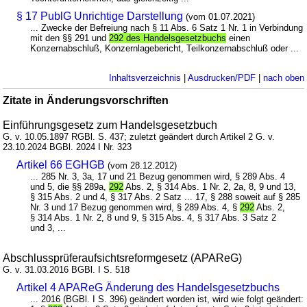
§ 17 PublG Unrichtige Darstellung
(vom 01.07.2021)
... Zwecke der Befreiung nach § 11 Abs. 6 Satz 1 Nr. 1 in Verbindung
mit den §§ 291 und
292 des Handelsgesetzbuchs
einen
Konzernabschluß, Konzernlagebericht, Teilkonzernabschluß oder ...
Inhaltsverzeichnis
|
Ausdrucken/PDF
|
nach oben
Zitate in Änderungsvorschriften
Einführungsgesetz zum Handelsgesetzbuch
G. v. 10.05.1897 RGBl. S. 437; zuletzt geändert durch Artikel 2 G. v.
23.10.2024 BGBl. 2024 I Nr. 323
Artikel 66 EGHGB
(vom 28.12.2012)
... 285 Nr. 3, 3a, 17 und 21 Bezug genommen wird, § 289 Abs. 4
und 5, die §§ 289a,
292
Abs. 2, § 314 Abs. 1 Nr. 2, 2a, 8, 9 und 13,
§ 315 Abs. 2 und 4, § 317 Abs. 2 Satz ... 17, § 288 soweit auf § 285
Nr. 3 und 17 Bezug genommen wird, § 289 Abs. 4, §
292
Abs. 2,
§ 314 Abs. 1 Nr. 2, 8 und 9, § 315 Abs. 4, § 317 Abs. 3 Satz 2
und 3, ...
Abschlussprüferaufsichtsreformgesetz (APAReG)
G. v. 31.03.2016 BGBl. I S. 518
Artikel 4 APAReG Änderung des Handelsgesetzbuchs
... 2016 (BGBl. I S. 396) geändert worden ist, wird wie folgt geändert: