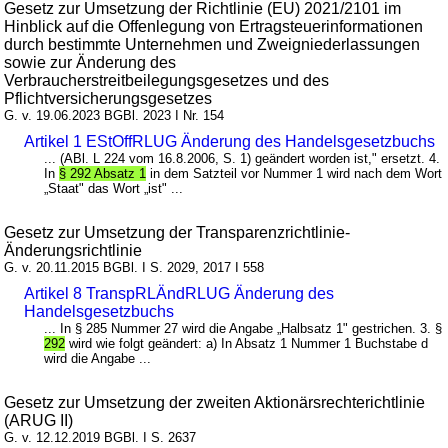
Gesetz zur Umsetzung der Richtlinie (EU) 2021/2101 im
Hinblick auf die Offenlegung von Ertragsteuerinformationen
durch bestimmte Unternehmen und Zweigniederlassungen
sowie zur Änderung des
Verbraucherstreitbeilegungsgesetzes und des
Pflichtversicherungsgesetzes
G. v. 19.06.2023 BGBl. 2023 I Nr. 154
Artikel 1 EStOffRLUG Änderung des Handelsgesetzbuchs
... (ABl. L 224 vom 16.8.2006, S. 1) geändert worden ist," ersetzt. 4.
In
§ 292 Absatz 1
in dem Satzteil vor Nummer 1 wird nach dem Wort
„Staat" das Wort „ist" ...
Gesetz zur Umsetzung der Transparenzrichtlinie-
Änderungsrichtlinie
G. v. 20.11.2015 BGBl. I S. 2029, 2017 I 558
Artikel 8 TranspRLÄndRLUG Änderung des
Handelsgesetzbuchs
... In § 285 Nummer 27 wird die Angabe „Halbsatz 1" gestrichen. 3. §
292
wird wie folgt geändert: a) In Absatz 1 Nummer 1 Buchstabe d
wird die Angabe ...
Gesetz zur Umsetzung der zweiten Aktionärsrechterichtlinie
(ARUG II)
G. v. 12.12.2019 BGBl. I S. 2637