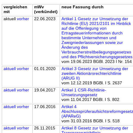
vergleichen
mWv
neue Fassung durch
mit
(verkündet)
aktuell
vorher
22.06.2023
Artikel 1 Gesetz zur Umsetzung der
Richtlinie (EU) 2021/2101 im Hinblick
auf die Offenlegung von
Ertragsteuerinformationen durch
bestimmte Unternehmen und
Zweigniederlassungen sowie zur
Änderung des
Verbraucherstreitbeilegungsgesetzes
und des Pflichtversicherungsgesetzes
vom 19.06.2023 BGBl. 2023 I Nr. 154
aktuell
vorher
01.01.2020
Artikel 3 Gesetz zur Umsetzung der
zweiten Aktionärsrechterichtlinie
(ARUG II)
vom 12.12.2019 BGBl. I S. 2637
aktuell
vorher
19.04.2017
Artikel 1 CSR-Richtlinie-
Umsetzungsgesetz
vom 11.04.2017 BGBl. I S. 802
aktuell
vorher
17.06.2016
Artikel 4
Abschlussprüferaufsichtsreformgeset
(APAReG)
vom 31.03.2016 BGBl. I S. 518
aktuell
vorher
26.11.2015
Artikel 8 Gesetz zur Umsetzung der
Transparenzrichtlinie-