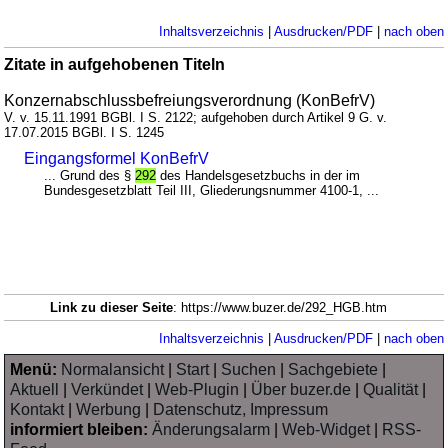
Inhaltsverzeichnis
|
Ausdrucken/PDF
|
nach oben
Zitate in aufgehobenen Titeln
Konzernabschlussbefreiungsverordnung (KonBefrV)
V. v. 15.11.1991 BGBl. I S. 2122; aufgehoben durch Artikel 9 G. v.
17.07.2015 BGBl. I S. 1245
Eingangsformel KonBefrV
... Grund des §
292
des Handelsgesetzbuchs in der im
Bundesgesetzblatt Teil III, Gliederungsnummer 4100-1, ...
Link zu dieser Seite
: https://www.buzer.de/292_HGB.htm
Inhaltsverzeichnis
|
Ausdrucken/PDF
|
nach oben
Menü:
Normalansicht
|
Start
|
Suchen
|
Sachgebiete
|
Aktuell
|
Verkündet
|
Web-Plugin
|
Über buzer.de
|
Qualität
|
Kontakt
|
Werbung
|
Datenschutz, Impressum
informiert bleiben:
Änderungsalarm
|
Web-Widget
|
RSS-