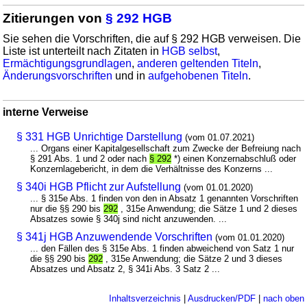
Zitierungen von
§ 292 HGB
Sie sehen die Vorschriften, die auf § 292 HGB verweisen. Die
Liste ist unterteilt nach Zitaten in
HGB selbst
,
Ermächtigungsgrundlagen
,
anderen geltenden Titeln
,
Änderungsvorschriften
und in
aufgehobenen Titeln
.
interne Verweise
§ 331 HGB Unrichtige Darstellung
(vom 01.07.2021)
... Organs einer Kapitalgesellschaft zum Zwecke der Befreiung nach
§ 291 Abs. 1 und 2 oder nach
§ 292
*) einen Konzernabschluß oder
Konzernlagebericht, in dem die Verhältnisse des Konzerns ...
§ 340i HGB Pflicht zur Aufstellung
(vom 01.01.2020)
... § 315e Abs. 1 finden von den in Absatz 1 genannten Vorschriften
nur die §§ 290 bis
292
, 315e Anwendung; die Sätze 1 und 2 dieses
Absatzes sowie § 340j sind nicht anzuwenden. ...
§ 341j HGB Anzuwendende Vorschriften
(vom 01.01.2020)
... den Fällen des § 315e Abs. 1 finden abweichend von Satz 1 nur
die §§ 290 bis
292
, 315e Anwendung; die Sätze 2 und 3 dieses
Absatzes und Absatz 2, § 341i Abs. 3 Satz 2 ...
Inhaltsverzeichnis
|
Ausdrucken/PDF
|
nach oben