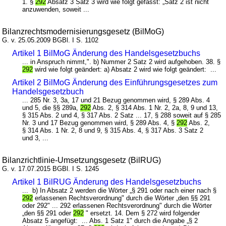
1. §
292
Absatz 3 Satz 3 wird wie folgt gefasst: „Satz 2 ist nicht
anzuwenden, soweit ...
Bilanzrechtsmodernisierungsgesetz (BilMoG)
G. v. 25.05.2009 BGBl. I S. 1102
Artikel 1 BilMoG Änderung des Handelsgesetzbuchs
... in Anspruch nimmt,". b) Nummer 2 Satz 2 wird aufgehoben. 38. §
292
wird wie folgt geändert: a) Absatz 2 wird wie folgt geändert: ...
Artikel 2 BilMoG Änderung des Einführungsgesetzes zum
Handelsgesetzbuch
... 285 Nr. 3, 3a, 17 und 21 Bezug genommen wird, § 289 Abs. 4
und 5, die §§ 289a,
292
Abs. 2, § 314 Abs. 1 Nr. 2, 2a, 8, 9 und 13,
§ 315 Abs. 2 und 4, § 317 Abs. 2 Satz ... 17, § 288 soweit auf § 285
Nr. 3 und 17 Bezug genommen wird, § 289 Abs. 4, §
292
Abs. 2,
§ 314 Abs. 1 Nr. 2, 8 und 9, § 315 Abs. 4, § 317 Abs. 3 Satz 2
und 3, ...
Bilanzrichtlinie-Umsetzungsgesetz (BilRUG)
G. v. 17.07.2015 BGBl. I S. 1245
Artikel 1 BilRUG Änderung des Handelsgesetzbuchs
... b) In Absatz 2 werden die Wörter „§ 291 oder nach einer nach §
292
erlassenen Rechtsverordnung" durch die Wörter „den §§ 291
oder 292" ... 292 erlassenen Rechtsverordnung" durch die Wörter
„den §§ 291 oder
292
" ersetzt. 14. Dem § 272 wird folgender
Absatz 5 angefügt: ... Abs. 1 Satz 1" durch die Angabe „§ 2