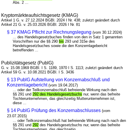
Abs. 2 ...
Kryptomärkteaufsichtsgesetz (KMAG)
Artikel 1 G. v. 27.12.2024 BGBl. 2024 I Nr. 438; zuletzt geändert durch
Artikel 21 G. v. 25.03.2026 BGBl. 2026 I Nr. 81
§ 37 KMAG Pflicht zur Rechnungslegung
(vom 30.12.2024)
... des Handelsgesetzbuches finden von den in Satz 1 genannten
Vorschriften nur die §§ 290
bis
293 und 315e des
Handelsgesetzbuches sowie die den Konzernlagebericht
betreffenden ...
Publizitätsgesetz (PublG)
G. v. 15.08.1969 BGBl. I S. 1189, 1970 I S. 1113; zuletzt geändert durch
Artikel 59 G. v. 10.08.2021 BGBl. I S. 3436
§ 13 PublG Aufstellung von Konzernabschluß und
Konzernlagebericht
(vom 19.04.2017)
... oder der Teilkonzernabschluß befreiende Wirkung nach den
§§ 291 und
292 des Handelsgesetzbuchs
nur, wenn das befreite
Tochterunternehmen, das gleichzeitig Mutterunternehmen ist,
diese ...
§ 14 PublG Prüfung des Konzernabschlusses
(vom
23.07.2015)
... oder Teilkonzernabschluß hat befreiende Wirkung nach nach den
§§ 291 und
292
des Handelsgesetzbuchs nur, wenn das befreite
Tochterunternehmen, das gleichzeitig ...