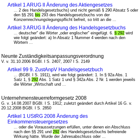
Artikel 1 ARUG II Änderung des Aktiengesetzes
... 2 des Handelsgesetzbuchs) und nicht gemäß § 290 Absatz 5 oder
den §§ 291
bis
293 des Handelsgesetzbuchs von der
Konzernrechnungslegungspflicht befreit, so tritt an die ...
Artikel 3 ARUG II Änderung des Handelsgesetzbuchs
... deutscher" die Wörter „oder englischer" eingefügt. 6.
§ 292
wird
wie folgt geändert: a) In Absatz 1 Nummer 4 werden nach den
Wörtern ...
Neunte Zuständigkeitsanpassungsverordnung
V. v. 31.10.2006 BGBl. I S. 2407, 2007 I S. 2149
Artikel 99 9. ZustAnpV Handelsgesetzbuch
... (BGBl. I S. 1911), wird wie folgt geändert: 1. In § 92a Abs. 1
Satz 1, §
292
Abs. 1 Satz 1 und § 342a Abs. 2 Nr. 1 werden jeweils
die Wörter „Wirtschaft und ...
Unternehmensteuerreformgesetz 2008
G. v. 14.08.2007 BGBl. I S. 1912; zuletzt geändert durch Artikel 16 G. v.
20.12.2008 BGBl. I S. 2850
Artikel 1 UStRG 2008 Änderung des
Einkommensteuergesetzes
... oder die Voraussetzungen erfüllen, unter denen ein Abschluss
nach den §§ 291 und
292
des Handelsgesetzbuchs befreiende
Wirkung hätte. Wurde der Jahresabschluss oder ...