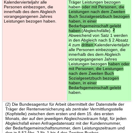
Kalendervierteljahr alle
Träger Leistungen bezogen
Personen einbezogen, die
haben
oder mit Personen, die
innerhalb des dem Abgleich
Leistungen nach dem Zweiten
vorangegangenen Jahres
Buch Sozialgesetzbuch bezogen
Leistungen bezogen haben.
haben, in einer
Bedarfsgemeinschaft gelebt
haben
(Abgleichsfälle).
2
Abweichend von Satz 1 werden
in den Abgleich nach § 2 Absatz
4 zum
dritten
Kalendervierteljahr
alle Personen einbezogen, die
innerhalb des dem Abgleich
vorangegangenen Jahres
Leistungen bezogen
haben oder
mit Personen, die Leistungen
nach dem Zweiten Buch
Sozialgesetzbuch bezogen
haben, in einer
Bedarfsgemeinschaft gelebt
haben.
(2) Die Bundesagentur für Arbeit übermittelt der Datenstelle der
Träger der Rentenversicherung als zentraler Vermittlungsstelle
(Kopfstelle) zwischen dem ersten und dem 15. des ersten
Monats, der auf den jeweiligen Abgleichszeitraum folgt, für jeden
Abgleichsfall einen Anfragedatensatz mit der Kundennummer,
der Bedarfsgemeinschaftsnummer, dem Leistungszeitraum und
den in § 52 Abs. 2 Nr. 1 bis 4 des Zweiten Buches