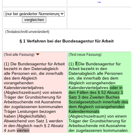
→
(Textabschnitt unverändert)
§ 1 Verfahren bei der Bundesagentur für Arbeit
(Text alte Fassung)
(Text neue Fassung)
(1) Die Bundesagentur für Arbeit
(1)
1
Die Bundesagentur für
bezieht in den Datenabgleich
Arbeit bezieht in den
alle Personen ein, die innerhalb
Datenabgleich alle Personen
des dem Abgleich
ein, die innerhalb des dem
vorangehenden
Abgleich vorangehenden
Kalendervierteljahres
Kalendervierteljahres
oder in
(Abgleichszeitraum) von einem
den Fällen des § 52 Absatz 1
Träger der Grundsicherung für
Satz 3 des Zweiten Buches
Arbeitsuchende mit Ausnahme
Sozialgesetzbuch innerhalb des
der zugelassenen kommunalen
dem Abgleich vorangehenden
Träger Leistungen bezogen
Kalendermonats
haben (Abgleichsfälle).
(Abgleichszeitraum) von einem
Abweichend von Satz 1 werden
Träger der Grundsicherung für
in den Abgleich nach § 2 Absatz
Arbeitsuchende mit Ausnahme
4 zum
vierten
der zugelassenen kommunalen