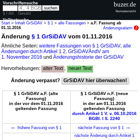
Vorschriftensuche
buzer.de
Normalansicht
§ / Art.
Gesetz
Volltextsuche
Start
>
Inhalt GrSiDAV
>
§ 1
>
alle Fassungen
>
a.F. Fassung ab
01.11.2016
Änderungsalarm
nur in GrSiDAV
Änderung
§ 1 GrSiDAV
vom 01.11.2016
Ähnliche Seiten:
weitere Fassungen von § 1 GrSiDAV
,
alle
Änderungen durch Artikel 1 2. GrSiDAVÄndV am
1. November 2016
und
Änderungshistorie der GrSiDAV
Hervorhebungen:
alter Text
,
neuer Text
Änderung verpasst?
GrSiDAV hier überwachen!
§ 1 GrSiDAV a.F. (alte
§ 1 GrSiDAV n.F. (neue
Fassung)
Fassung)
in der vor dem 01.11.2016
in der am 01.11.2016
geltenden Fassung
geltenden Fassung
durch Artikel 1 V. v. 06.10.2016
BGBl. I S. 2240
←
→
frühere Fassung von § 1
nächste Fassung von § 1
nächste Änderung durch Artikel 1