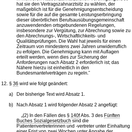
hat sie den Vertragszahnarztsitz zu wählen, der
maßgeblich ist für die Genehmigungsentscheidung
sowie für die auf die gesamte Leistungserbringung
dieser überörtlichen Berufsausübungsgemeinschaft
anzuwendenden ortsgebundenen Regelungen,
insbesondere zur Vergütung, zur Abrechnung sowie zu
den Abrechnungs-, Wirtschaftlichkeits- und
Qualitätsprüfungen. Die Wahl hat jeweils für einen
Zeitraum von mindestens zwei Jahren unwiderruflich
zu erfolgen. Die Genehmigung kann mit Auflagen
erteilt werden, wenn dies zur Sicherung der
Anforderungen nach Absatz 2 erforderlich ist; das
Nähere hierzu ist einheitlich in den
Bundesmantelverträgen zu regeln."
12.
§
36
wird wie folgt geändert:
a)
Der bisherige Text wird Absatz 1.
b)
Nach Absatz 1 wird folgender Absatz 2 angefügt:
„(2) In den Fällen des §
140f
Abs. 3 des
Fünften
Buches Sozialgesetzbuch
sind die
Patientenvertreterinnen und -vertreter unter Einhaltung
einer Frist von zwei Wochen unter Angabe der