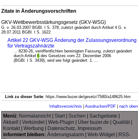
Zitate in Änderungsvorschriften
GKV-Wettbewerbsstärkungsgesetz (GKV-WSG)
G. v. 26.03.2007 BGBl. I S. 378; zuletzt geändert durch Artikel 4 G. v.
28.07.2011 BGBl. I S. 1622
Artikel 22 GKV-WSG Änderung der Zulassungsverordnung
für Vertragszahnärzte
... 8230-26, veröffentlichten bereinigten Fassung, zuletzt geändert
durch Artikel
6
des Gesetzes vom 22. Dezember 2006
(BGBl. I S. 3439), wird wie folgt geändert: 1. ...
Link zu dieser Seite
: https://www.buzer.de/gesetz/7580/a148625.htm
Inhaltsverzeichnis
|
Ausdrucken/PDF
|
nach oben
Menü:
Normalansicht
|
Start
|
Suchen
|
Sachgebiete
|
Aktuell
|
Verkündet
|
Web-Plugin
|
Über buzer.de
|
Qualität
|
Kontakt
|
Werbung
|
Datenschutz, Impressum
informiert bleiben:
Änderungsalarm
|
Web-Widget
|
RSS-