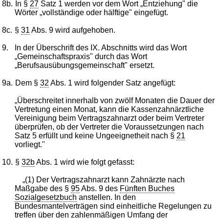
8b.
In §
27
Satz 1 werden vor dem Wort „Entziehung" die
Wörter „vollständige oder hälftige" eingefügt.
8c.
§
31
Abs. 9 wird aufgehoben.
9.
In der Überschrift des IX. Abschnitts wird das Wort
„Gemeinschaftspraxis" durch das Wort
„Berufsausübungsgemeinschaft" ersetzt.
9a.
Dem §
32
Abs. 1 wird folgender Satz angefügt:
„Überschreitet innerhalb von zwölf Monaten die Dauer der
Vertretung einen Monat, kann die Kassenzahnärztliche
Vereinigung beim Vertragszahnarzt oder beim Vertreter
überprüfen, ob der Vertreter die Voraussetzungen nach
Satz 5 erfüllt und keine Ungeeignetheit nach §
21
vorliegt."
10.
§
32b
Abs. 1 wird wie folgt gefasst:
„(1) Der Vertragszahnarzt kann Zahnärzte nach
Maßgabe des §
95
Abs. 9 des
Fünften Buches
Sozialgesetzbuch
anstellen. In den
Bundesmantelverträgen sind einheitliche Regelungen zu
treffen über den zahlenmäßigen Umfang der