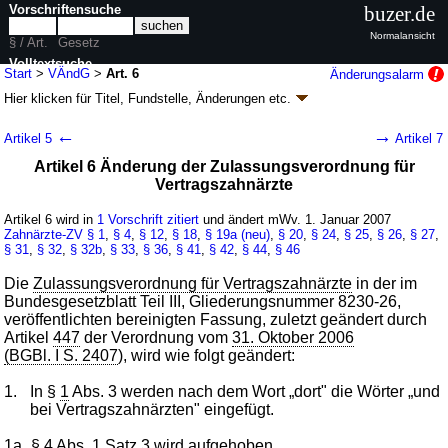
Vorschriftensuche
buzer.de
Normalansicht
§ / Art.
Gesetz
Volltextsuche
Start
>
VÄndG
>
Art. 6
Änderungsalarm
Hier klicken für
Titel, Fundstelle, Änderungen
etc.
nur in VÄndG
Artikel 6 - Vertragsarztrechtsänderungsgesetz
←
→
Artikel 5
Artikel 7
(VÄndG)
Artikel 6 Änderung der Zulassungsverordnung für
G. v. 22.12.2006
BGBl. I S. 3439
(
Nr. 66
); Geltung ab 01.01.2007,
Vertragszahnärzte
abweichend siehe
Artikel 8
10 Änderungen
|
Drucksachen / Entwurf / Begründung
|
Artikel 6 wird in
1 Vorschrift zitiert
und ändert mWv. 1. Januar 2007
wird in 7 Vorschriften zitiert
Zahnärzte-ZV
§ 1
,
§ 4
,
§ 12
,
§ 18
,
§ 19a (neu)
,
§ 20
,
§ 24
,
§ 25
,
§ 26
,
§ 27
,
§ 31
,
§ 32
,
§ 32b
,
§ 33
,
§ 36
,
§ 41
,
§ 42
,
§ 44
,
§ 46
Die
Zulassungsverordnung für Vertragszahnärzte
in der im
Bundesgesetzblatt Teil III, Gliederungsnummer 8230-26,
veröffentlichten bereinigten Fassung, zuletzt geändert durch
Artikel
447
der Verordnung vom
31. Oktober 2006
(BGBl. I S. 2407
), wird wie folgt geändert:
1.
In §
1
Abs. 3 werden nach dem Wort „dort" die Wörter „und
bei Vertragszahnärzten" eingefügt.
1a.
§
4
Abs. 1 Satz 3 wird aufgehoben.