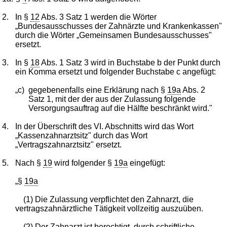
2.
In §
12
Abs. 3 Satz 1 werden die Wörter
„Bundesausschusses der Zahnärzte und Krankenkassen"
durch die Wörter „Gemeinsamen Bundesausschusses"
ersetzt.
3.
In §
18
Abs. 1 Satz 3 wird in Buchstabe b der Punkt durch
ein Komma ersetzt und folgender Buchstabe c angefügt:
„c)
gegebenenfalls eine Erklärung nach §
19a
Abs. 2
Satz 1, mit der der aus der Zulassung folgende
Versorgungsauftrag auf die Hälfte beschränkt wird."
4.
In der Überschrift des VI. Abschnitts wird das Wort
„Kassenzahnarztsitz" durch das Wort
„Vertragszahnarztsitz" ersetzt.
5.
Nach §
19
wird folgender §
19a
eingefügt:
„§
19a
(1) Die Zulassung verpflichtet den Zahnarzt, die
vertragszahnärztliche Tätigkeit vollzeitig auszuüben.
(2) Der Zahnarzt ist berechtigt, durch schriftliche