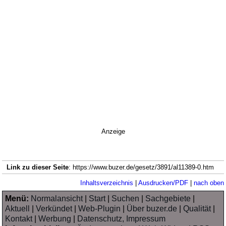
Anzeige
Link zu dieser Seite
: https://www.buzer.de/gesetz/3891/al11389-0.htm
Inhaltsverzeichnis
|
Ausdrucken/PDF
|
nach oben
Menü:
Normalansicht
|
Start
|
Suchen
|
Sachgebiete
|
Aktuell
|
Verkündet
|
Web-Plugin
|
Über buzer.de
|
Qualität
|
Kontakt
|
Werbung
|
Datenschutz, Impressum