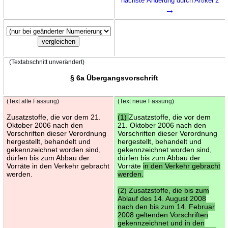
nächste Änderung durch Artikel 2
→
(Textabschnitt unverändert)
§ 6a Übergangsvorschrift
(Text alte Fassung)
(Text neue Fassung)
Zusatzstoffe, die vor dem 21.
(1)
Zusatzstoffe, die vor dem
Oktober 2006 nach den
21. Oktober 2006 nach den
Vorschriften dieser Verordnung
Vorschriften dieser Verordnung
hergestellt, behandelt und
hergestellt, behandelt und
gekennzeichnet worden sind,
gekennzeichnet worden sind,
dürfen bis zum Abbau der
dürfen bis zum Abbau der
Vorräte in den Verkehr gebracht
Vorräte
in den Verkehr gebracht
werden.
werden.
(2) Zusatzstoffe, die bis zum
Ablauf des 14. August 2008
nach den bis zum 14. Februar
2008 geltenden Vorschriften
gekennzeichnet und in den