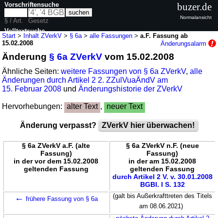
Vorschriftensuche
buzer.de
Normalansicht
§ / Art.
Gesetz
Volltextsuche
Start
>
Inhalt ZVerkV
>
§ 6a
>
alle Fassungen
>
a.F. Fassung ab
15.02.2008
Änderungsalarm
nur in ZVerkV
Änderung
§ 6a ZVerkV
vom 15.02.2008
Ähnliche Seiten:
weitere Fassungen von § 6a ZVerkV
,
alle
Änderungen durch Artikel 2 2. ZZulVuaÄndV am
15. Februar 2008
und
Änderungshistorie der ZVerkV
Hervorhebungen:
alter Text
,
neuer Text
Änderung verpasst?
ZVerkV hier überwachen!
§ 6a ZVerkV a.F. (alte
§ 6a ZVerkV n.F. (neue
Fassung)
Fassung)
in der vor dem 15.02.2008
in der am 15.02.2008
geltenden Fassung
geltenden Fassung
durch Artikel 2 V. v. 30.01.2008
BGBl. I S. 132
←
(galt bis Außerkrafttreten des Titels
frühere Fassung von § 6a
am 08.06.2021)