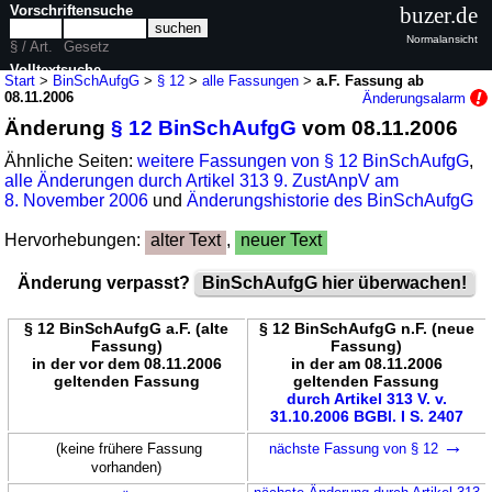
Vorschriftensuche
buzer.de
Normalansicht
§ / Art.
Gesetz
Volltextsuche
Start
>
BinSchAufgG
>
§ 12
>
alle Fassungen
>
a.F. Fassung ab
08.11.2006
Änderungsalarm
nur in BinSchAufgG
Änderung
§ 12 BinSchAufgG
vom 08.11.2006
Ähnliche Seiten:
weitere Fassungen von § 12 BinSchAufgG
,
alle Änderungen durch Artikel 313 9. ZustAnpV am
8. November 2006
und
Änderungshistorie des BinSchAufgG
Hervorhebungen:
alter Text
,
neuer Text
Änderung verpasst?
BinSchAufgG hier überwachen!
§ 12 BinSchAufgG a.F. (alte
§ 12 BinSchAufgG n.F. (neue
Fassung)
Fassung)
in der vor dem 08.11.2006
in der am 08.11.2006
geltenden Fassung
geltenden Fassung
durch Artikel 313 V. v.
31.10.2006 BGBl. I S. 2407
→
(keine frühere Fassung
nächste Fassung von § 12
vorhanden)