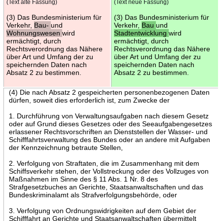
(Text alte Fassung)
(Text neue Fassung)
(3) Das Bundesministerium für
(3) Das Bundesministerium für
Verkehr,
Bau-
und
Verkehr,
Bau
und
Wohnungswesen
wird
Stadtentwicklung
wird
ermächtigt, durch
ermächtigt, durch
Rechtsverordnung das Nähere
Rechtsverordnung das Nähere
über Art und Umfang der zu
über Art und Umfang der zu
speichernden Daten nach
speichernden Daten nach
Absatz 2 zu bestimmen.
Absatz 2 zu bestimmen.
(4) Die nach Absatz 2 gespeicherten personenbezogenen Daten
dürfen, soweit dies erforderlich ist, zum Zwecke der
1. Durchführung von Verwaltungsaufgaben nach diesem Gesetz
oder auf Grund dieses Gesetzes oder des Seeaufgabengesetzes
erlassener Rechtsvorschriften an Dienststellen der Wasser- und
Schifffahrtsverwaltung des Bundes oder an andere mit Aufgaben
der Kennzeichnung betraute Stellen,
2. Verfolgung von Straftaten, die im Zusammenhang mit dem
Schiffsverkehr stehen, der Vollstreckung oder des Vollzuges von
Maßnahmen im Sinne des § 11 Abs. 1 Nr. 8 des
Strafgesetzbuches an Gerichte, Staatsanwaltschaften und das
Bundeskriminalamt als Strafverfolgungsbehörde, oder
3. Verfolgung von Ordnungswidrigkeiten auf dem Gebiet der
Schifffahrt an Gerichte und Staatsanwaltschaften übermittelt