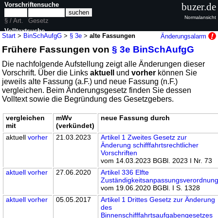
Vorschriftensuche
buzer.de
Normalansicht
§ / Art.
Gesetz
Volltextsuche
Start
>
BinSchAufgG
>
§ 3e
>
alte Fassungen
Änderungsalarm
Frühere Fassungen von
§ 3e BinSchAufgG
nur in BinSchAufgG
Die nachfolgende Aufstellung zeigt alle Änderungen dieser
Vorschrift. Über die Links
aktuell
und
vorher
können Sie
jeweils alte Fassung (a.F.) und neue Fassung (n.F.)
vergleichen. Beim Änderungsgesetz finden Sie dessen
Volltext sowie die Begründung des Gesetzgebers.
vergleichen
mWv
neue Fassung durch
mit
(verkündet)
aktuell
vorher
21.03.2023
Artikel 1 Zweites Gesetz zur
Änderung schifffahrtsrechtlicher
Vorschriften
vom 14.03.2023 BGBl. 2023 I Nr. 73
aktuell
vorher
27.06.2020
Artikel 336 Elfte
Zuständigkeitsanpassungsverordnun
vom 19.06.2020 BGBl. I S. 1328
aktuell
vorher
05.05.2017
Artikel 1 Drittes Gesetz zur Änderung
des
Binnenschifffahrtsaufgabengesetzes