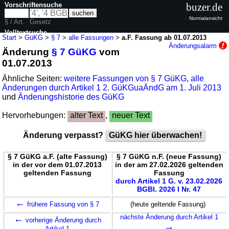
Vorschriftensuche
buzer.de
Normalansicht
§ / Art.
Gesetz
Volltextsuche
Start
>
GüKG
>
§ 7
>
alle Fassungen
>
a.F. Fassung ab 01.07.2013
Änderungsalarm
Änderung
§ 7 GüKG
vom
nur in GüKG
01.07.2013
Ähnliche Seiten:
weitere Fassungen von § 7 GüKG
,
alle
Änderungen durch Artikel 1 2. GüKGuaÄndG am 1. Juli 2013
und
Änderungshistorie des GüKG
Hervorhebungen:
alter Text
,
neuer Text
Änderung verpasst?
GüKG hier überwachen!
§ 7 GüKG a.F. (alte Fassung)
§ 7 GüKG n.F. (neue Fassung)
in der vor dem 01.07.2013
in der am 27.02.2026 geltenden
geltenden Fassung
Fassung
durch Artikel 1 G. v. 23.02.2026
BGBl. 2026 I Nr. 47
←
frühere Fassung von § 7
(heute geltende Fassung)
←
nächste Änderung durch Artikel 1
vorherige Änderung durch
→
Artikel 1