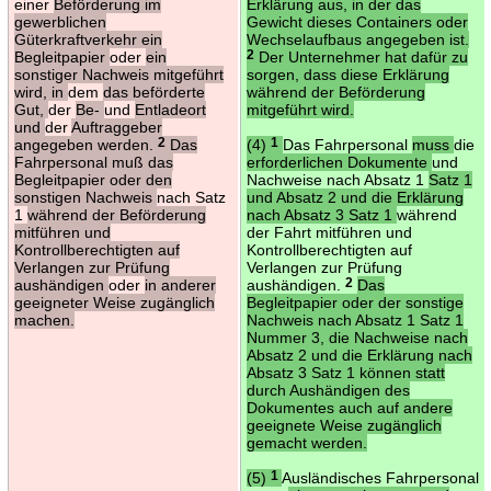
einer
Beförderung im
Erklärung aus, in der das
gewerblichen
Gewicht dieses Containers oder
Güterkraftverkehr ein
Wechselaufbaus angegeben ist.
Begleitpapier
oder
ein
2
Der Unternehmer hat dafür zu
sonstiger Nachweis mitgeführt
sorgen, dass diese Erklärung
wird, in
dem
das beförderte
während der Beförderung
Gut,
der
Be-
und
Entladeort
mitgeführt wird.
und
der
Auftraggeber
angegeben werden.
2
Das
(4)
1
Das Fahrpersonal
muss
die
Fahrpersonal muß das
erforderlichen Dokumente
und
Begleitpapier oder den
Nachweise nach Absatz 1
Satz 1
sonstigen Nachweis
nach Satz
und Absatz 2 und die Erklärung
1
während der Beförderung
nach Absatz 3 Satz 1
während
mitführen und
der Fahrt mitführen und
Kontrollberechtigten auf
Kontrollberechtigten auf
Verlangen zur Prüfung
Verlangen zur Prüfung
aushändigen
oder
in anderer
aushändigen.
2
Das
geeigneter Weise zugänglich
Begleitpapier oder der sonstige
machen.
Nachweis nach Absatz 1 Satz 1
Nummer 3, die Nachweise nach
Absatz 2 und die Erklärung nach
Absatz 3 Satz 1 können statt
durch Aushändigen des
Dokumentes auch auf andere
geeignete Weise zugänglich
gemacht werden.
(5)
1
Ausländisches Fahrpersonal