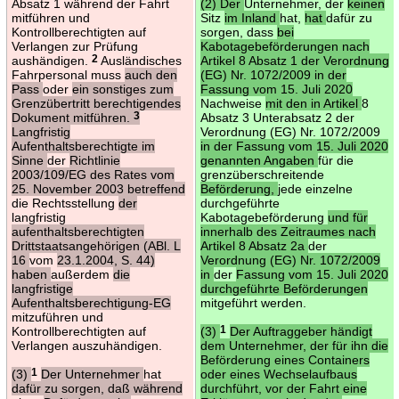
Absatz 1 während der Fahrt
(2) Der
Unternehmer, der
keinen
mitführen und
Sitz
im Inland
hat,
hat
dafür zu
Kontrollberechtigten auf
sorgen, dass
bei
Verlangen zur Prüfung
Kabotagebeförderungen nach
aushändigen.
2
Ausländisches
Artikel 8 Absatz 1 der Verordnung
Fahrpersonal muss
auch den
(EG) Nr. 1072/2009 in der
Pass
oder
ein sonstiges zum
Fassung vom 15. Juli 2020
Grenzübertritt berechtigendes
Nachweise
mit den in Artikel
8
Dokument mitführen.
3
Absatz 3 Unterabsatz 2 der
Langfristig
Verordnung (EG) Nr. 1072/2009
Aufenthaltsberechtigte im
in der Fassung vom 15. Juli 2020
Sinne
der
Richtlinie
genannten Angaben
für die
2003/109/EG des Rates vom
grenzüberschreitende
25. November 2003 betreffend
Beförderung,
jede einzelne
die Rechtsstellung
der
durchgeführte
langfristig
Kabotagebeförderung
und für
aufenthaltsberechtigten
innerhalb des Zeitraumes nach
Drittstaatsangehörigen (ABl. L
Artikel 8 Absatz 2a
der
16
vom
23.1.2004, S. 44)
Verordnung (EG) Nr. 1072/2009
haben
außerdem
die
in
der
Fassung vom 15. Juli 2020
langfristige
durchgeführte Beförderungen
Aufenthaltsberechtigung-EG
mitgeführt werden.
mitzuführen und
Kontrollberechtigten auf
(3)
1
Der Auftraggeber händigt
Verlangen auszuhändigen.
dem Unternehmer, der für ihn die
Beförderung eines Containers
(3)
1
Der Unternehmer
hat
oder eines Wechselaufbaus
dafür zu sorgen, daß während
durchführt, vor der Fahrt eine