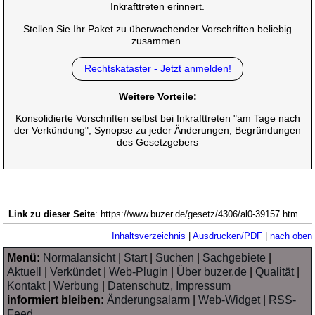
Inkrafttreten erinnert.
Stellen Sie Ihr Paket zu überwachender Vorschriften beliebig
zusammen.
Rechtskataster - Jetzt anmelden!
Weitere Vorteile:
Konsolidierte Vorschriften selbst bei Inkrafttreten "am Tage nach
der Verkündung", Synopse zu jeder Änderungen, Begründungen
des Gesetzgebers
Link zu dieser Seite
: https://www.buzer.de/gesetz/4306/al0-39157.htm
Inhaltsverzeichnis
|
Ausdrucken/PDF
|
nach oben
Menü:
Normalansicht
|
Start
|
Suchen
|
Sachgebiete
|
Aktuell
|
Verkündet
|
Web-Plugin
|
Über buzer.de
|
Qualität
|
Kontakt
|
Werbung
|
Datenschutz, Impressum
informiert bleiben:
Änderungsalarm
|
Web-Widget
|
RSS-
Feed