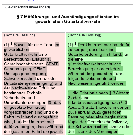
(Textabschnitt unverändert)
§ 7 Mitführungs- und Aushändigungspflichten im
gewerblichen Güterkraftverkehr
(Text alte Fassung)
(Text neue Fassung)
(1)
1
Soweit
für eine Fahrt
im
(1)
1
Der Unternehmer hat dafür
gewerblichen
zu sorgen, dass bei einer
Güterkraftverkehr
eine
Güterbeförderung im Inland,
für
Berechtigung (Erlaubnis,
die
eine
Gemeinschaftslizenz,
CEMT-
güterkraftverkehrsrechtliche
Genehmigung, CEMT-
Berechtigung erforderlich ist,
Umzugsgenehmigung,
während der gesamten
Fahrt
Schweizerische
Lizenz oder
folgende Dokumente und
Drittstaatengenehmigung) und
Nachweise mitgeführt werden:
der
Nachweis
der Erfüllung
bestimmter Technik-,
1. die Erlaubnis nach § 3 Absatz
Sicherheits- und
2 oder
eine
Umweltanforderungen
für das
Erlaubnisausfertigung nach § 3
eingesetzte Fahrzeug
Absatz 3 Satz 1 jeweils in der am
vorgeschrieben sind
und die
26. Februar 2026 geltenden
Fahrt im Inland durchgeführt
Fassung oder eine beglaubigte
wird, hat
der
Unternehmer
Kopie der
Gemeinschaftslizenz,
dafür zu sorgen, dass während
der Schweizerischen
Lizenz oder
der
gesamten Fahrt die jeweils
der
Lizenz des Vereinigten