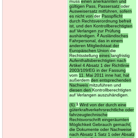
muss
einen anerkannten und
gültigen Pass, Passersatz
oder
Ausweisersatz mitführen, sofern
es nicht von
der
Passpflicht
durch Rechtsverordnung befreit
ist, und den Kontrollberechtigten
auf Verlangen zur Prüfung
aushändigen.
2
Ausländisches
Fahrpersonal, das in einem
anderen Mitgliedstaat der
Europäischen Union
die
Rechtsstellung
eines
langfristig
Aufenthaltsberechtigten nach
Artikel 4 Absatz 1 der Richtlinie
2003/109/EG in der Fassung
vom
11. Mai 2011 inne hat, hat
außerdem
den entsprechenden
Nachweis
mitzuführen und
diesen den
Kontrollberechtigten
auf Verlangen auszuhändigen.
(6)
1
Wird von der durch eine
güterkraftverkehrsrechtliche oder
fahrzeugtechnische
Rechtsvorschrift eingeräumten
Möglichkeit Gebrauch gemacht,
die Dokumente oder Nachweise
nach Absatz 1 Satz 1 oder Absatz