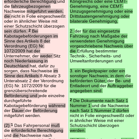
erforderliche Berechtigung
und
Königreichs oder eine CEMT-
die
fahrzeugbezogenen
Genehmigung, eine CEMT-
Nachweise
mitgeführt werden,
Umzugsgenehmigung oder eine
die
nicht in Folie eingeschweißt
Drittstaatengenehmigung oder
oder in ähnlicher Weise mit
bilaterale Genehmigung,
einer Schutzschicht überzogen
sein dürfen.
2
Bei
2.
der
für das eingesetzte
Kabotagebeförderungen im
Fahrzeug nach Maßgabe der
Sinne des Artikels 8 der
verwendeten Genehmigung
Verordnung (EG) Nr.
vorgeschriebene Nachweis über
1072/2009 hat der
die
Erfüllung bestimmter
Unternehmer, der
weder
Sitz
Technik-, Sicherheits- und
noch Niederlassung in
Umweltanforderungen und
Deutschland
hat, dafür zu
sorgen, dass Nachweise
im
3. ein Begleitpapier oder ein
Sinne des Artikels
8 Absatz 3
sonstiger Nachweis, in dem
die
Unterabsatz 2 der Verordnung
beförderten Güter,
der
Be- und
(EG) Nr. 1072/2009 für die
Entladeort und
der
Auftraggeber
grenzüberschreitende
angegeben sind.
Beförderung und
jede einzelne
durchgeführte
2
Die Dokumente nach Satz 1
Kabotagebeförderung
während
Nummer 1
und die Nachweise
der
Dauer
der
Beförderung
nach Satz 1 Nummer 2 dürfen
mitgeführt werden.
nicht in Folie eingeschweißt oder
in ähnlicher Weise mit einer
(2)
1
Das Fahrpersonal
muß
Schutzschicht überzogen
die
erforderliche Berechtigung
werden.
und
die
Nachweise nach