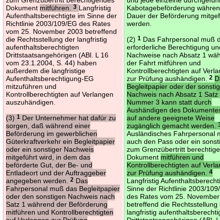
Dokument
mitführen.
3
Langfristig
Kabotagebeförderung währen
Aufenthaltsberechtigte im Sinne der
Dauer der Beförderung mitgef
Richtlinie 2003/109/EG des Rates
werden.
vom 25. November 2003 betreffend
die Rechtsstellung der langfristig
(2)
1
Das Fahrpersonal muß d
aufenthaltsberechtigten
erforderliche Berechtigung un
Drittstaatsangehörigen (ABl. L 16
Nachweise nach Absatz 1 wä
vom 23.1.2004, S. 44) haben
der Fahrt mitführen und
außerdem die langfristige
Kontrollberechtigten auf Verl
Aufenthaltsberechtigung-EG
zur Prüfung aushändigen.
2
D
mitzuführen und
Begleitpapier oder der sonsti
Kontrollberechtigten auf Verlangen
Nachweis nach Absatz 1 Satz
auszuhändigen.
Nummer 3 kann statt durch
Aushändigen des Dokumente
(3)
1
Der Unternehmer hat dafür zu
auf andere geeignete Weise
sorgen, daß während einer
zugänglich gemacht werden.
Beförderung im gewerblichen
Ausländisches Fahrpersonal
Güterkraftverkehr ein Begleitpapier
auch den Pass oder ein sonst
oder ein sonstiger Nachweis
zum Grenzübertritt berechtig
mitgeführt wird, in dem das
Dokument
mitführen und
beförderte Gut, der Be- und
Kontrollberechtigten auf Verl
Entladeort und der Auftraggeber
zur Prüfung aushändigen.
4
angegeben werden.
2
Das
Langfristig Aufenthaltsberecht
Fahrpersonal muß das Begleitpapier
Sinne der Richtlinie 2003/10
oder den sonstigen Nachweis nach
des Rates vom 25. November
Satz 1 während der Beförderung
betreffend die Rechtsstellung
mitführen und Kontrollberechtigten
langfristig aufenthaltsberecht
auf Verlangen zur Prüfung
Drittstaatsangehörigen (ABl. 