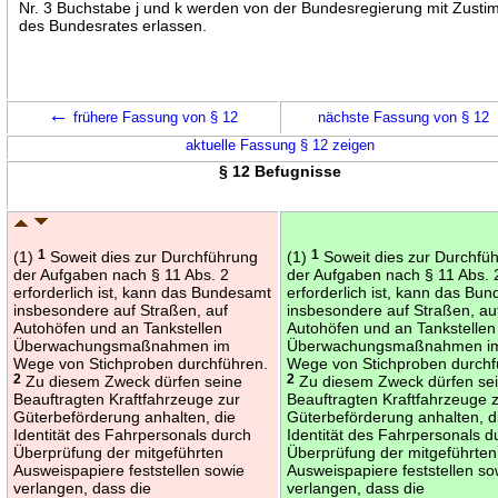
Nr. 3 Buchstabe j und k werden von der Bundesregierung mit Zust
des Bundesrates erlassen.
←
frühere Fassung von § 12
nächste Fassung von § 12
aktuelle Fassung § 12 zeigen
§ 12 Befugnisse
(1)
1
Soweit dies zur Durchführung
(1)
1
Soweit dies zur Durchfü
der Aufgaben nach § 11 Abs. 2
der Aufgaben nach § 11 Abs. 
erforderlich ist, kann das Bundesamt
erforderlich ist, kann das Bu
insbesondere auf Straßen, auf
insbesondere auf Straßen, au
Autohöfen und an Tankstellen
Autohöfen und an Tankstellen
Überwachungsmaßnahmen im
Überwachungsmaßnahmen i
Wege von Stichproben durchführen.
Wege von Stichproben durchf
2
Zu diesem Zweck dürfen seine
2
Zu diesem Zweck dürfen se
Beauftragten Kraftfahrzeuge zur
Beauftragten Kraftfahrzeuge 
Güterbeförderung anhalten, die
Güterbeförderung anhalten, d
Identität des Fahrpersonals durch
Identität des Fahrpersonals d
Überprüfung der mitgeführten
Überprüfung der mitgeführten
Ausweispapiere feststellen sowie
Ausweispapiere feststellen so
verlangen, dass die
verlangen, dass die