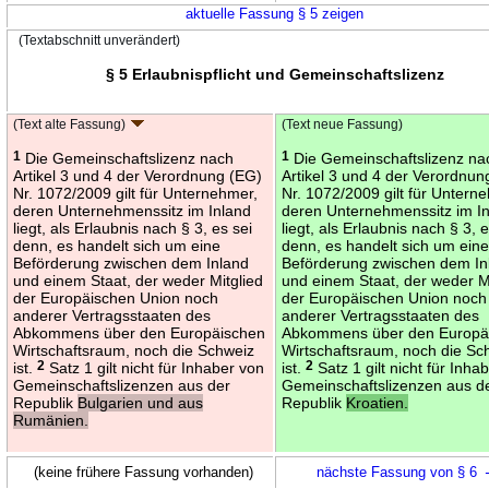
aktuelle Fassung § 5 zeigen
(Textabschnitt unverändert)
§ 5 Erlaubnispflicht und Gemeinschaftslizenz
(Text alte Fassung)
(Text neue Fassung)
1
Die Gemeinschaftslizenz nach
1
Die Gemeinschaftslizenz na
Artikel 3 und 4 der Verordnung (EG)
Artikel 3 und 4 der Verordnun
Nr. 1072/2009 gilt für Unternehmer,
Nr. 1072/2009 gilt für Untern
deren Unternehmenssitz im Inland
deren Unternehmenssitz im I
liegt, als Erlaubnis nach § 3, es sei
liegt, als Erlaubnis nach § 3, e
denn, es handelt sich um eine
denn, es handelt sich um ein
Beförderung zwischen dem Inland
Beförderung zwischen dem In
und einem Staat, der weder Mitglied
und einem Staat, der weder M
der Europäischen Union noch
der Europäischen Union noch
anderer Vertragsstaaten des
anderer Vertragsstaaten des
Abkommens über den Europäischen
Abkommens über den Europä
Wirtschaftsraum, noch die Schweiz
Wirtschaftsraum, noch die Sc
ist.
2
Satz 1 gilt nicht für Inhaber von
ist.
2
Satz 1 gilt nicht für Inha
Gemeinschaftslizenzen aus der
Gemeinschaftslizenzen aus d
Republik
Bulgarien und aus
Republik
Kroatien.
Rumänien.
(keine frühere Fassung vorhanden)
nächste Fassung von § 6