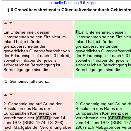
aktuelle Fassung § 6 zeigen
§ 6 Grenzüberschreitender Güterkraftverkehr durch Gebietsf
Ein Unternehmer, dessen
1
Ein Unternehmer, dessen
Unternehmen seinen Sitz nicht im
Unternehmen seinen Sitz nich
Inland hat, ist für den
Inland hat, ist für den
grenzüberschreitenden
grenzüberschreitenden
gewerblichen Güterkraftverkehr von
gewerblichen Güterkraftverke
der Erlaubnispflicht nach § 3 befreit,
der Erlaubnispflicht nach § 3 b
soweit er Inhaber der jeweils
soweit er Inhaber der jeweils
erforderlichen Berechtigung ist.
erforderlichen Berechtigung is
Berechtigungen sind die
Berechtigungen sind die
1. Gemeinschaftslizenz,
2. Genehmigung auf Grund der
2. Genehmigung auf Grund d
Resolution des Rates der
Resolution des Rates der
Europäischen Konferenz der
Europäischen Konferenz der
Verkehrsminister
(CEMT)
vom 14.
Verkehrsminister
(CEMT-Resol
Juni 1973 (BGBl. 1974 II S. 298)
vom 14. Juni 1973 (BGBl. 1974
nach Maßgabe der Verordnung über
298) nach Maßgabe der Vero