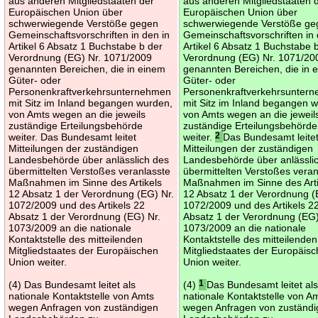
aus anderen Mitgliedstaaten der
aus anderen Mitgliedstaaten 
Europäischen Union über
Europäischen Union über
schwerwiegende Verstöße gegen
schwerwiegende Verstöße ge
Gemeinschaftsvorschriften in den in
Gemeinschaftsvorschriften in 
Artikel 6 Absatz 1 Buchstabe b der
Artikel 6 Absatz 1 Buchstabe 
Verordnung (EG) Nr. 1071/2009
Verordnung (EG) Nr. 1071/20
genannten Bereichen, die in einem
genannten Bereichen, die in 
Güter- oder
Güter- oder
Personenkraftverkehrsunternehmen
Personenkraftverkehrsunter
mit Sitz im Inland begangen wurden,
mit Sitz im Inland begangen 
von Amts wegen an die jeweils
von Amts wegen an die jeweil
zuständige Erteilungsbehörde
zuständige Erteilungsbehörde
weiter. Das Bundesamt leitet
weiter.
2
Das Bundesamt leite
Mitteilungen der zuständigen
Mitteilungen der zuständigen
Landesbehörde über anlässlich des
Landesbehörde über anlässli
übermittelten Verstoßes veranlasste
übermittelten Verstoßes veran
Maßnahmen im Sinne des Artikels
Maßnahmen im Sinne des Arti
12 Absatz 1 der Verordnung (EG) Nr.
12 Absatz 1 der Verordnung (
1072/2009 und des Artikels 22
1072/2009 und des Artikels 2
Absatz 1 der Verordnung (EG) Nr.
Absatz 1 der Verordnung (EG)
1073/2009 an die nationale
1073/2009 an die nationale
Kontaktstelle des mitteilenden
Kontaktstelle des mitteilenden
Mitgliedstaates der Europäischen
Mitgliedstaates der Europäis
Union weiter.
Union weiter.
(4) Das Bundesamt leitet als
(4)
1
Das Bundesamt leitet al
nationale Kontaktstelle von Amts
nationale Kontaktstelle von A
wegen Anfragen von zuständigen
wegen Anfragen von zuständ