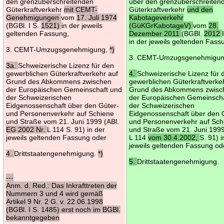
den grenzüberschreitenden
über den grenzüberschreiten
Güterkraftverkehr
mit CEMT-
Güterkraftverkehr
und den
Genehmigungen
vom
17. Juli 1974
Kabotageverkehr
(BGBl. I S.
1521)
in der jeweils
(GüKGrKabotageV)
vom
28.
geltenden Fassung,
Dezember 2011
(BGBl.
2012
in der jeweils geltenden Fass
3. CEMT-Umzugsgenehmigung,
*)
3. CEMT-Umzugsgenehmigun
3a.
Schweizerische Lizenz für den
gewerblichen Güterkraftverkehr auf
4.
Schweizerische Lizenz für 
Grund des Abkommens zwischen
gewerblichen Güterkraftverke
der Europäischen Gemeinschaft und
Grund des Abkommens zwisc
der Schweizerischen
der Europäischen Gemeinsch
Eidgenossenschaft über den Güter-
der Schweizerischen
und Personenverkehr auf Schiene
Eidgenossenschaft über den 
und Straße vom 21. Juni 1999 (ABl.
und Personenverkehr auf Sch
EG 2002 Nr.
L 114 S. 91) in der
und Straße vom 21. Juni 1999
jeweils geltenden Fassung oder
L 114
vom 30.4.2002,
S. 91) i
jeweils geltenden Fassung od
4.
Drittstaatengenehmigung.
*)
5.
Drittstaatengenehmigung.
---
Anm. d. Red.: Das Inkrafttreten der
Nummern 3 und 4 wird gemäß
Artikel 9 Nr. 2 G. v. 22.06.1998
(BGBl. I S. 1485) erst noch im BGBl.
bekanntgegeben