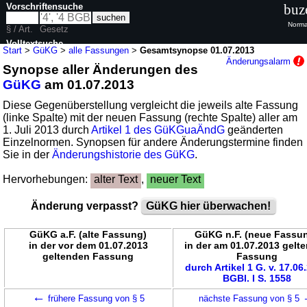
Vorschriftensuche
buz
Norma
§ / Art.
Gesetz
Volltextsuche
Start
>
GüKG
>
alle Fassungen
>
Gesamtsynopse 01.07.2013
Änderungsalarm
Synopse aller Änderungen des
nur in GüKG
GüKG
am 01.07.2013
Diese Gegenüberstellung vergleicht die jeweils alte Fassung
(linke Spalte) mit der neuen Fassung (rechte Spalte) aller am
1. Juli 2013 durch
Artikel 1 des GüKGuaÄndG
geänderten
Einzelnormen. Synopsen für andere Änderungstermine finden
Sie in der
Änderungshistorie des GüKG
.
Hervorhebungen:
alter Text
,
neuer Text
Änderung verpasst?
GüKG hier überwachen!
GüKG a.F. (alte Fassung)
GüKG n.F. (neue Fassu
in der vor dem 01.07.2013
in der am 01.07.2013 gelt
geltenden Fassung
Fassung
durch Artikel 1 G. v. 17.06
BGBl. I S. 1558
←
frühere Fassung von § 5
nächste Fassung von § 5