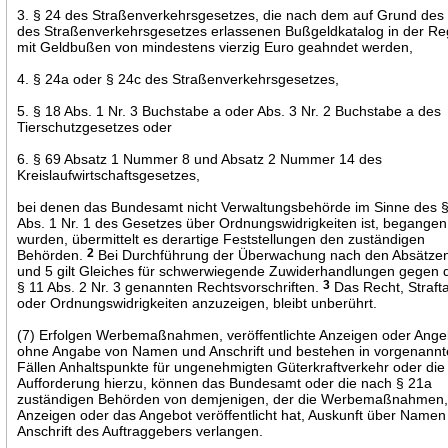
3. § 24 des Straßenverkehrsgesetzes, die nach dem auf Grund des
des Straßenverkehrsgesetzes erlassenen Bußgeldkatalog in der Re
mit Geldbußen von mindestens vierzig Euro geahndet werden,
4. § 24a oder § 24c des Straßenverkehrsgesetzes,
5. § 18 Abs. 1 Nr. 3 Buchstabe a oder Abs. 3 Nr. 2 Buchstabe a des
Tierschutzgesetzes oder
6. § 69 Absatz 1 Nummer 8 und Absatz 2 Nummer 14 des
Kreislaufwirtschaftsgesetzes,
bei denen das Bundesamt nicht Verwaltungsbehörde im Sinne des 
Abs. 1 Nr. 1 des Gesetzes über Ordnungswidrigkeiten ist, begangen
wurden, übermittelt es derartige Feststellungen den zuständigen
Behörden.
2
Bei Durchführung der Überwachung nach den Absätze
und 5 gilt Gleiches für schwerwiegende Zuwiderhandlungen gegen d
§ 11 Abs. 2 Nr. 3 genannten Rechtsvorschriften.
3
Das Recht, Straft
oder Ordnungswidrigkeiten anzuzeigen, bleibt unberührt.
(7) Erfolgen Werbemaßnahmen, veröffentlichte Anzeigen oder Ang
ohne Angabe von Namen und Anschrift und bestehen in vorgenann
Fällen Anhaltspunkte für ungenehmigten Güterkraftverkehr oder die
Aufforderung hierzu, können das Bundesamt oder die nach § 21a
zuständigen Behörden von demjenigen, der die Werbemaßnahmen,
Anzeigen oder das Angebot veröffentlicht hat, Auskunft über Namen
Anschrift des Auftraggebers verlangen.