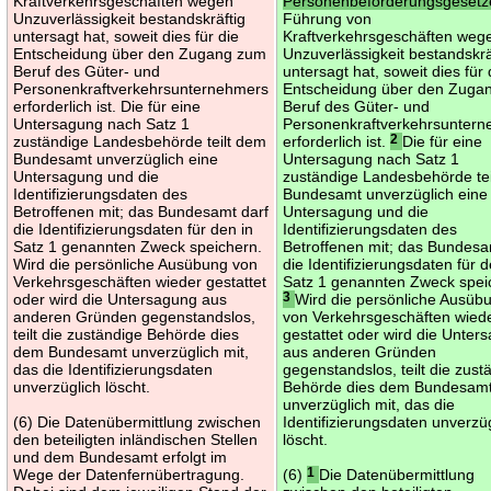
Kraftverkehrsgeschäften wegen
Personenbeförderungsgeset
Unzuverlässigkeit bestandskräftig
Führung von
untersagt hat, soweit dies für die
Kraftverkehrsgeschäften weg
Entscheidung über den Zugang zum
Unzuverlässigkeit bestandskrä
Beruf des Güter- und
untersagt hat, soweit dies für 
Personenkraftverkehrsunternehmers
Entscheidung über den Zuga
erforderlich ist. Die für eine
Beruf des Güter- und
Untersagung nach Satz 1
Personenkraftverkehrsunter
zuständige Landesbehörde teilt dem
erforderlich ist.
2
Die für eine
Bundesamt unverzüglich eine
Untersagung nach Satz 1
Untersagung und die
zuständige Landesbehörde te
Identifizierungsdaten des
Bundesamt unverzüglich eine
Betroffenen mit; das Bundesamt darf
Untersagung und die
die Identifizierungsdaten für den in
Identifizierungsdaten des
Satz 1 genannten Zweck speichern.
Betroffenen mit; das Bundesa
Wird die persönliche Ausübung von
die Identifizierungsdaten für d
Verkehrsgeschäften wieder gestattet
Satz 1 genannten Zweck spei
oder wird die Untersagung aus
3
Wird die persönliche Ausüb
anderen Gründen gegenstandslos,
von Verkehrsgeschäften wied
teilt die zuständige Behörde dies
gestattet oder wird die Unter
dem Bundesamt unverzüglich mit,
aus anderen Gründen
das die Identifizierungsdaten
gegenstandslos, teilt die zust
unverzüglich löscht.
Behörde dies dem Bundesam
unverzüglich mit, das die
(6) Die Datenübermittlung zwischen
Identifizierungsdaten unverzü
den beteiligten inländischen Stellen
löscht.
und dem Bundesamt erfolgt im
Wege der Datenfernübertragung.
(6)
1
Die Datenübermittlung