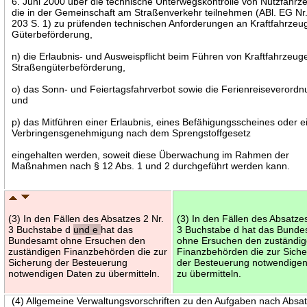
6. Juni 2000 über die technische Unterwegskontrolle von Nutzfahrz
die in der Gemeinschaft am Straßenverkehr teilnehmen (ABl. EG Nr.
203 S. 1) zu prüfenden technischen Anforderungen an Kraftfahrzeu
Güterbeförderung,
n) die Erlaubnis- und Ausweispflicht beim Führen von Kraftfahrzeug
Straßengüterbeförderung,
o) das Sonn- und Feiertagsfahrverbot sowie die Ferienreiseverord
und
p) das Mitführen einer Erlaubnis, eines Befähigungsscheines oder e
Verbringensgenehmigung nach dem Sprengstoffgesetz
eingehalten werden, soweit diese Überwachung im Rahmen der
Maßnahmen nach § 12 Abs. 1 und 2 durchgeführt werden kann.
(3) In den Fällen des Absatzes 2 Nr.
(3) In den Fällen des Absatzes
3 Buchstabe d
und e
hat das
3 Buchstabe d hat das Bund
Bundesamt ohne Ersuchen den
ohne Ersuchen den zuständi
zuständigen Finanzbehörden die zur
Finanzbehörden die zur Sich
Sicherung der Besteuerung
der Besteuerung notwendige
notwendigen Daten zu übermitteln.
zu übermitteln.
(4) Allgemeine Verwaltungsvorschriften zu den Aufgaben nach Absat