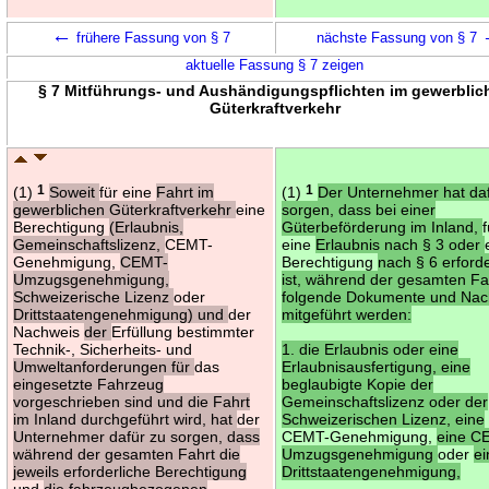
←
frühere Fassung von § 7
nächste Fassung von § 7
aktuelle Fassung § 7 zeigen
§ 7 Mitführungs- und Aushändigungspflichten im gewerblic
Güterkraftverkehr
(1)
1
Soweit
für eine
Fahrt im
(1)
1
Der Unternehmer hat da
gewerblichen Güterkraftverkehr
eine
sorgen, dass bei einer
Berechtigung
(Erlaubnis,
Güterbeförderung im Inland,
Gemeinschaftslizenz,
CEMT-
eine
Erlaubnis nach § 3 oder
Genehmigung,
CEMT-
Berechtigung
nach § 6 erforde
Umzugsgenehmigung,
ist, während der gesamten Fa
Schweizerische Lizenz
oder
folgende Dokumente und Nac
Drittstaatengenehmigung) und
der
mitgeführt werden:
Nachweis
der
Erfüllung bestimmter
Technik-, Sicherheits- und
1. die Erlaubnis oder eine
Umweltanforderungen für
das
Erlaubnisausfertigung, eine
eingesetzte Fahrzeug
beglaubigte Kopie der
vorgeschrieben sind und die Fahrt
Gemeinschaftslizenz oder der
im Inland durchgeführt wird, hat
der
Schweizerischen Lizenz, eine
Unternehmer dafür zu sorgen, dass
CEMT-Genehmigung,
eine C
während der gesamten Fahrt die
Umzugsgenehmigung
oder
ei
jeweils erforderliche Berechtigung
Drittstaatengenehmigung,
und
die fahrzeugbezogenen