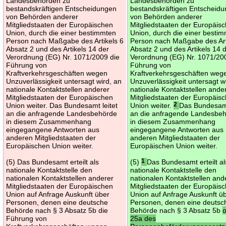
Landesbehörden zu
Landesbehörden zu
bestandskräftigen Entscheidungen
bestandskräftigen Entscheid
von Behörden anderer
von Behörden anderer
Mitgliedstaaten der Europäischen
Mitgliedstaaten der Europäis
Union, durch die einer bestimmten
Union, durch die einer besti
Person nach Maßgabe des Artikels 6
Person nach Maßgabe des Art
Absatz 2 und des Artikels 14 der
Absatz 2 und des Artikels 14 
Verordnung (EG) Nr. 1071/2009 die
Verordnung (EG) Nr. 1071/20
Führung von
Führung von
Kraftverkehrsgeschäften wegen
Kraftverkehrsgeschäften weg
Unzuverlässigkeit untersagt wird, an
Unzuverlässigkeit untersagt w
nationale Kontaktstellen anderer
nationale Kontaktstellen ande
Mitgliedstaaten der Europäischen
Mitgliedstaaten der Europäis
Union weiter. Das Bundesamt leitet
Union weiter.
2
Das Bundesamt
an die anfragende Landesbehörde
an die anfragende Landesbe
in diesem Zusammenhang
in diesem Zusammenhang
eingegangene Antworten aus
eingegangene Antworten aus
anderen Mitgliedstaaten der
anderen Mitgliedstaaten der
Europäischen Union weiter.
Europäischen Union weiter.
(5) Das Bundesamt erteilt als
(5)
1
Das Bundesamt erteilt al
nationale Kontaktstelle den
nationale Kontaktstelle den
nationalen Kontaktstellen anderer
nationalen Kontaktstellen and
Mitgliedstaaten der Europäischen
Mitgliedstaaten der Europäis
Union auf Anfrage Auskunft über
Union auf Anfrage Auskunft ü
Personen, denen eine deutsche
Personen, denen eine deutsc
Behörde nach § 3 Absatz 5b die
Behörde nach § 3 Absatz 5b
Führung von
25a des