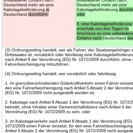
Deutschland mehr als eine
Deutschland mehr als eine
Kabotagebeförderung
in
Kabotagebeförderung
durchfü
Deutschland
durchführt.
oder
8. eine Kabotagebeförderung 
innerhalb von drei Tagen im
Anschluss an eine unbeladen
Einfahrt nach
Deutschland
be
(3) Ordnungswidrig handelt, wer als Fahrer, der Staatsangehöriger 
Drittstaates ist, vorsätzlich oder fahrlässig eine Kabotagebeförderu
nach Artikel 8 der Verordnung (EG) Nr. 1072/2009 durchführt, ohne 
Fahrerbescheinigung mitzuführen.
(4) Ordnungswidrig handelt, wer vorsätzlich oder fahrlässig
1. im grenzüberschreitenden Güterkraftverkehr einen Fahrer einsetzt
den eine Fahrerbescheinigung nach Artikel 5 Absatz 2 der Verordn
(EG) Nr. 1072/2009 nicht ausgestellt worden ist,
2. Kabotage nach Artikel 8 Absatz 1 der Verordnung (EG) Nr. 1072/
betreibt, ohne Inhaber einer Gemeinschaftslizenz nach Artikel 4 der
Verordnung (EG) Nr. 1072/2009 zu sein, oder
3. im Kabotageverkehr nach Artikel 8 Absatz 1 der Verordnung (EG) 
1072/2009 einen Fahrer einsetzt, für den eine Fahrerbescheinigun
Artikel 5 Absatz 2 der Verordnung (EG) Nr. 1072/2009 nicht ausgeste