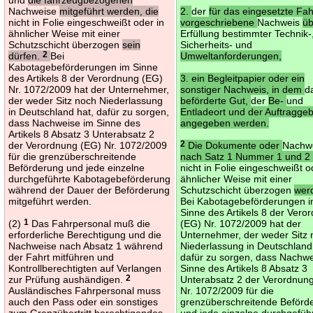
Nachweise
mitgeführt werden, die
2.
der
für das eingesetzte Fa
nicht in Folie eingeschweißt oder in
vorgeschriebene
Nachweis
üb
ähnlicher Weise mit einer
Erfüllung bestimmter Technik-
Schutzschicht überzogen
sein
Sicherheits- und
dürfen.
2
Bei
Umweltanforderungen,
Kabotagebeförderungen im Sinne
des Artikels 8 der Verordnung (EG)
3. ein Begleitpapier oder ein
Nr. 1072/2009 hat der Unternehmer,
sonstiger Nachweis, in dem
d
der weder Sitz noch Niederlassung
beförderte Gut,
der
Be-
und
in Deutschland hat, dafür zu sorgen,
Entladeort und der Auftragge
dass Nachweise im Sinne des
angegeben werden.
Artikels 8 Absatz 3 Unterabsatz 2
der Verordnung (EG) Nr. 1072/2009
2
Die Dokumente oder
Nachw
für die grenzüberschreitende
nach Satz 1 Nummer 1 und 2 
Beförderung und jede einzelne
nicht in Folie eingeschweißt o
durchgeführte Kabotagebeförderung
ähnlicher Weise mit einer
während der Dauer der Beförderung
Schutzschicht überzogen
wer
mitgeführt werden.
Bei Kabotagebeförderungen 
Sinne des Artikels 8 der Vero
(2)
1
Das Fahrpersonal muß die
(EG) Nr. 1072/2009 hat der
erforderliche Berechtigung und die
Unternehmer, der weder Sitz
Nachweise nach Absatz 1 während
Niederlassung in Deutschland
der Fahrt mitführen und
dafür zu sorgen, dass Nachwe
Kontrollberechtigten auf Verlangen
Sinne des Artikels 8 Absatz 3
zur Prüfung aushändigen.
2
Unterabsatz 2 der Verordnun
Ausländisches Fahrpersonal muss
Nr. 1072/2009 für die
auch den Pass oder ein sonstiges
grenzüberschreitende Beförd
zum Grenzübertritt berechtigendes
und jede einzelne durchgefüh