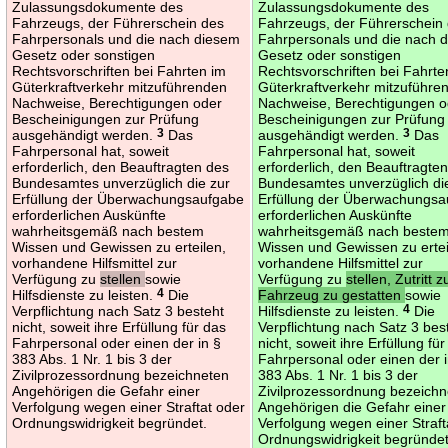
Zulassungsdokumente des
Zulassungsdokumente des
Fahrzeugs, der Führerschein des
Fahrzeugs, der Führerschein
Fahrpersonals und die nach diesem
Fahrpersonals und die nach 
Gesetz oder sonstigen
Gesetz oder sonstigen
Rechtsvorschriften bei Fahrten im
Rechtsvorschriften bei Fahrte
Güterkraftverkehr mitzuführenden
Güterkraftverkehr mitzuführe
Nachweise, Berechtigungen oder
Nachweise, Berechtigungen o
Bescheinigungen zur Prüfung
Bescheinigungen zur Prüfung
ausgehändigt werden.
3
Das
ausgehändigt werden.
3
Das
Fahrpersonal hat, soweit
Fahrpersonal hat, soweit
erforderlich, den Beauftragten des
erforderlich, den Beauftragte
Bundesamtes unverzüglich die zur
Bundesamtes unverzüglich di
Erfüllung der Überwachungsaufgabe
Erfüllung der Überwachungs
erforderlichen Auskünfte
erforderlichen Auskünfte
wahrheitsgemäß nach bestem
wahrheitsgemäß nach beste
Wissen und Gewissen zu erteilen,
Wissen und Gewissen zu ertei
vorhandene Hilfsmittel zur
vorhandene Hilfsmittel zur
Verfügung zu
stellen
sowie
Verfügung zu
stellen, Zutritt 
Hilfsdienste zu leisten.
4
Die
Fahrzeug zu gestatten
sowie
Verpflichtung nach Satz 3 besteht
Hilfsdienste zu leisten.
4
Die
nicht, soweit ihre Erfüllung für das
Verpflichtung nach Satz 3 bes
Fahrpersonal oder einen der in §
nicht, soweit ihre Erfüllung fü
383 Abs. 1 Nr. 1 bis 3 der
Fahrpersonal oder einen der i
Zivilprozessordnung bezeichneten
383 Abs. 1 Nr. 1 bis 3 der
Angehörigen die Gefahr einer
Zivilprozessordnung bezeich
Verfolgung wegen einer Straftat oder
Angehörigen die Gefahr einer
Ordnungswidrigkeit begründet.
Verfolgung wegen einer Straft
Ordnungswidrigkeit begründet