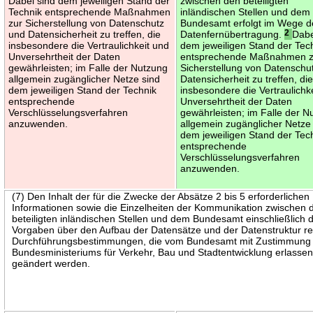
Dabei sind dem jeweiligen Stand der
zwischen den beteiligten
Technik entsprechende Maßnahmen
inländischen Stellen und dem
zur Sicherstellung von Datenschutz
Bundesamt erfolgt im Wege d
und Datensicherheit zu treffen, die
Datenfernübertragung.
2
Dabe
insbesondere die Vertraulichkeit und
dem jeweiligen Stand der Tec
Unversehrtheit der Daten
entsprechende Maßnahmen z
gewährleisten; im Falle der Nutzung
Sicherstellung von Datenschu
allgemein zugänglicher Netze sind
Datensicherheit zu treffen, di
dem jeweiligen Stand der Technik
insbesondere die Vertraulichk
entsprechende
Unversehrtheit der Daten
Verschlüsselungsverfahren
gewährleisten; im Falle der N
anzuwenden.
allgemein zugänglicher Netze
dem jeweiligen Stand der Tec
entsprechende
Verschlüsselungsverfahren
anzuwenden.
(7) Den Inhalt der für die Zwecke der Absätze 2 bis 5 erforderlichen
Informationen sowie die Einzelheiten der Kommunikation zwischen 
beteiligten inländischen Stellen und dem Bundesamt einschließlich 
Vorgaben über den Aufbau der Datensätze und der Datenstruktur r
Durchführungsbestimmungen, die vom Bundesamt mit Zustimmung
Bundesministeriums für Verkehr, Bau und Stadtentwicklung erlasse
geändert werden.