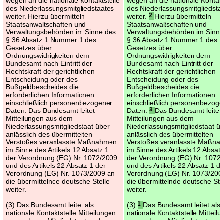
wegen an die nationale Kontaktstelle
wegen an die nationale Kontak
des Niederlassungsmitgliedstaates
des Niederlassungsmitgliedst
weiter. Hierzu übermitteln
weiter.
2
Hierzu übermitteln
Staatsanwaltschaften und
Staatsanwaltschaften und
Verwaltungsbehörden im Sinne des
Verwaltungsbehörden im Sinn
§ 36 Absatz 1 Nummer 1 des
§ 36 Absatz 1 Nummer 1 des
Gesetzes über
Gesetzes über
Ordnungswidrigkeiten dem
Ordnungswidrigkeiten dem
Bundesamt nach Eintritt der
Bundesamt nach Eintritt der
Rechtskraft der gerichtlichen
Rechtskraft der gerichtlichen
Entscheidung oder des
Entscheidung oder des
Bußgeldbescheides die
Bußgeldbescheides die
erforderlichen Informationen
erforderlichen Informationen
einschließlich personenbezogener
einschließlich personenbezo
Daten. Das Bundesamt leitet
Daten.
3
Das Bundesamt leite
Mitteilungen aus dem
Mitteilungen aus dem
Niederlassungsmitgliedstaat über
Niederlassungsmitgliedstaat 
anlässlich des übermittelten
anlässlich des übermittelten
Verstoßes veranlasste Maßnahmen
Verstoßes veranlasste Maß
im Sinne des Artikels 12 Absatz 1
im Sinne des Artikels 12 Absa
der Verordnung (EG) Nr. 1072/2009
der Verordnung (EG) Nr. 107
und des Artikels 22 Absatz 1 der
und des Artikels 22 Absatz 1 
Verordnung (EG) Nr. 1073/2009 an
Verordnung (EG) Nr. 1073/20
die übermittelnde deutsche Stelle
die übermittelnde deutsche St
weiter.
weiter.
(3) Das Bundesamt leitet als
(3)
1
Das Bundesamt leitet al
nationale Kontaktstelle Mitteilungen
nationale Kontaktstelle Mittei