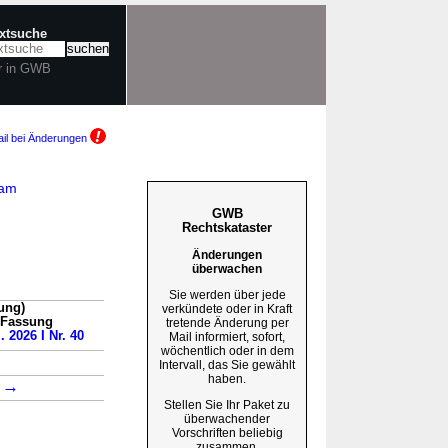
extsuche
r in GWB
il bei Änderungen
 am
GWB
Rechtskataster
Änderungen
überwachen
Sie werden über jede
ung)
verkündete oder in Kraft
n Fassung
tretende Änderung per
. 2026 I Nr. 40
Mail informiert, sofort,
wöchentlich oder in dem
Intervall, das Sie gewählt
haben.
→
3
Stellen Sie Ihr Paket zu
überwachender
Vorschriften beliebig
zusammen.