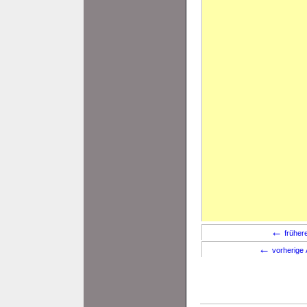
←
früher
←
vorherige 