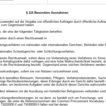
§ 116 Besondere Ausnahmen
 anzuwenden auf die Vergabe von öffentlichen Aufträgen durch öffentliche Auftr
s zum Gegenstand haben:
, die eine der folgenden Tätigkeiten betreffen:
anten durch einen Rechtsanwalt in
tungsverfahren vor nationalen oder internationalen Gerichten, Behörden oder 
nationalen Schiedsgerichts- oder Schlichtungsverfahren,
einen Rechtsanwalt, sofern diese zur Vorbereitung eines Verfahrens im Sinn
te Anhaltspunkte dafür vorliegen und eine hohe Wahrscheinlichkeit besteht, d
ich die Rechtsberatung bezieht, Gegenstand eines solchen Verfahrens werden 
eurkundungen, sofern sie von Notaren vorzunehmen sind,
htlich bestellten Betreuern, Vormündern, Pflegern, Verfahrensbeiständen, Sach
tige Rechtsdienstleistungen, deren Erbringer durch ein Gericht dafür bestellt
rden, um bestimmte Aufgaben unter der Aufsicht dieser Gerichte wahrzuneh
ndest teilweise mit der Ausübung von hoheitlichen Befugnissen verbunden sind
cklungsdienstleistungen, es sei denn, es handelt sich um Forschungs- und
ungen, die unter die Referenznummern des Common Procurement Vocabulary 
 73420000-2 und 73430000-5 fallen und bei denen