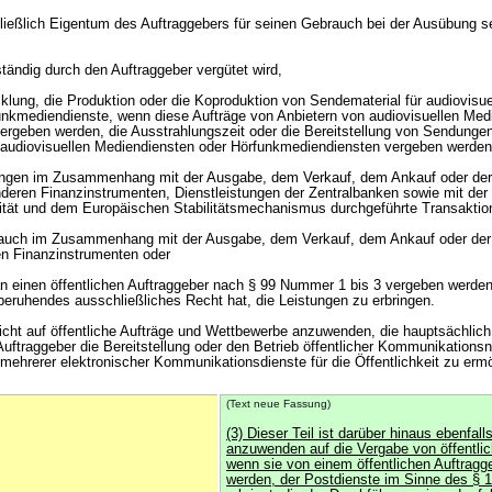
ließlich Eigentum des Auftraggebers für seinen Gebrauch bei der Ausübung s
lständig durch den Auftraggeber vergütet wird,
klung, die Produktion oder die Koproduktion von Sendematerial für audiovisue
nkmediendienste, wenn diese Aufträge von Anbietern von audiovisuellen Med
rgeben werden, die Ausstrahlungszeit oder die Bereitstellung von Sendunge
 audiovisuellen Mediendiensten oder Hörfunkmediendiensten vergeben werden
istungen im Zusammenhang mit der Ausgabe, dem Verkauf, dem Ankauf oder de
deren Finanzinstrumenten, Dienstleistungen der Zentralbanken sowie mit de
ilität und dem Europäischen Stabilitätsmechanismus durchgeführte Transaktio
, auch im Zusammenhang mit der Ausgabe, dem Verkauf, dem Ankauf oder der
en Finanzinstrumenten oder
 an einen öffentlichen Auftraggeber nach § 99 Nummer 1 bis 3 vergeben werden,
eruhendes ausschließliches Recht hat, die Leistungen zu erbringen.
r nicht auf öffentliche Aufträge und Wettbewerbe anzuwenden, die hauptsächli
uftraggeber die Bereitstellung oder den Betrieb öffentlicher Kommunikationsn
 mehrerer elektronischer Kommunikationsdienste für die Öffentlichkeit zu erm
(Text neue Fassung)
(3) Dieser Teil ist darüber hinaus ebenfalls
anzuwenden auf die Vergabe von öffentlic
wenn sie von einem öffentlichen Auftragg
werden, der Postdienste im Sinne des § 