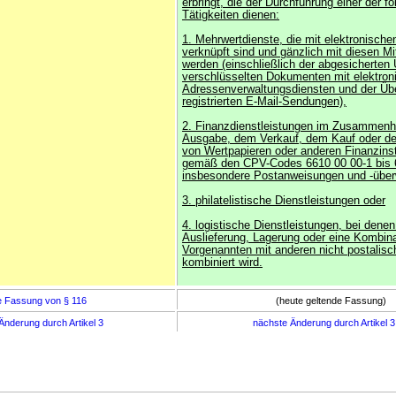
erbringt, die der Durchführung einer der f
Tätigkeiten dienen:
1. Mehrwertdienste, die mit elektronischen
verknüpft sind und gänzlich mit diesen Mi
werden (einschließlich der abgesicherten
verschlüsselten Dokumenten mit elektroni
Adressenverwaltungsdiensten und der Übe
registrierten E-Mail-Sendungen),
2. Finanzdienstleistungen im Zusammenh
Ausgabe, dem Verkauf, dem Kauf oder de
von Wertpapieren oder anderen Finanzins
gemäß den CPV-Codes 6610 00 00-1 bis 
insbesondere Postanweisungen und -übe
3. philatelistische Dienstleistungen oder
4. logistische Dienstleistungen, bei denen
Auslieferung, Lagerung oder eine Kombin
Vorgenannten mit anderen nicht postalis
kombiniert wird.
e Fassung von § 116
(heute geltende Fassung)
Änderung durch Artikel 3
nächste Änderung durch Artikel 