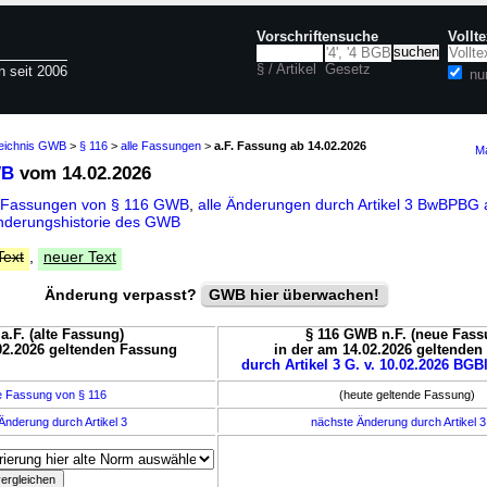
Vorschriftensuche
Vollt
§ / Artikel
Gesetz
n seit 2006
nu
zeichnis GWB
>
§ 116
>
alle Fassungen
>
a.F. Fassung ab 14.02.2026
Ma
WB
vom 14.02.2026
e Fassungen von § 116 GWB
,
alle Änderungen durch Artikel 3 BwBPBG
nderungshistorie des GWB
Text
,
neuer Text
Änderung verpasst?
GWB hier überwachen!
a.F. (alte Fassung)
§ 116 GWB n.F. (neue Fass
02.2026 geltenden Fassung
in der am 14.02.2026 geltende
durch Artikel 3 G. v. 10.02.2026 BGBl
e Fassung von § 116
(heute geltende Fassung)
Änderung durch Artikel 3
nächste Änderung durch Artikel 