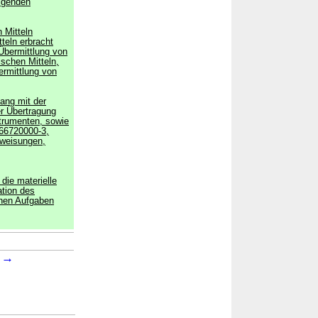
olgenden
 Mitteln
tteln erbracht
 Übermittlung von
schen Mitteln,
rmittlung von
ang mit der
r Übertragung
trumenten, sowie
66720000-3,
rweisungen,
 die materielle
ation des
chen Aufgaben
→
3