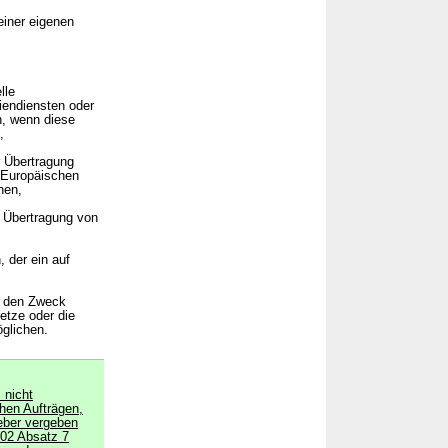
einer eigenen
lle
iendiensten oder
n, wenn diese
,
r Übertragung
r Europäischen
nen,
 Übertragung von
 der ein auf
ch den Zweck
etze oder die
öglichen.
 nicht
hen Aufträgen,
eber vergeben
102 Absatz 7