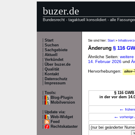
buzer.de
Bundesrecht - tagaktuell konsolidiert - alle Fassunge
Start
Sie sind hier:
Start
>
Inhaltsver
Suchen
Änderung
§ 116 G
Sachgebiete
Aktuell
Ähnliche Seiten:
weiter
Verkündet
14. Februar 2026
und
Ä
Über buzer.de
Qualität
Hervorhebungen:
alter 
Kontakt
Datenschutz
Impressum
Tools:
§ 116 GWB 
in der vor dem 14.
Blog-Plugin
Mobilversion
←
früher
Update via:
←
Web-Widget
vorherige 
Feed
Rechtskataster