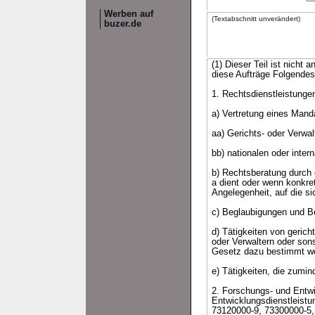
Werben auf
(Textabschnitt unverändert)
buzer.de
(1) Dieser Teil ist nicht
diese Aufträge Folgende
1. Rechtsdienstleistungen
a) Vertretung eines Mand
aa) Gerichts- oder Verwal
bb) nationalen oder inter
b) Rechtsberatung durch 
a dient oder wenn konkre
Angelegenheit, auf die s
c) Beglaubigungen und B
d) Tätigkeiten von geric
oder Verwaltern oder sons
Gesetz dazu bestimmt we
e) Tätigkeiten, die zumi
2. Forschungs- und Entwi
Entwicklungsdienstleist
73120000-9, 73300000-5,