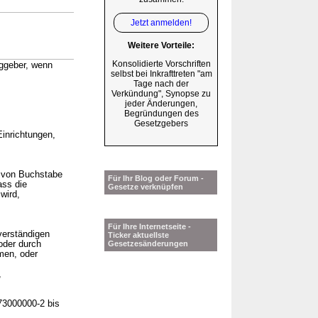
Jetzt anmelden!
Weitere Vorteile:
Konsolidierte Vorschriften
aggeber, wenn
selbst bei Inkrafttreten "am
Tage nach der
Verkündung", Synopse zu
jeder Änderungen,
Begründungen des
Gesetzgebers
Einrichtungen,
e von Buchstabe
Für Ihr Blog oder Forum -
ass die
Gesetze verknüpfen
wird,
Für Ihre Internetseite -
verständigen
Ticker aktuellste
 oder durch
Gesetzesänderungen
men, oder
,
73000000-2 bis