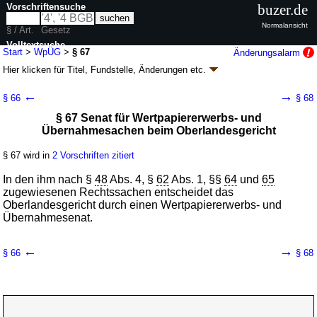
Vorschriftensuche
buzer.de
Normalansicht
§ / Art.
Gesetz
Volltextsuche
Start
>
WpÜG
>
§ 67
Änderungsalarm
Hier klicken für
Titel, Fundstelle, Änderungen
etc.
nur in WpÜG
§ 67 - Wertpapiererwerbs- und
←
→
§ 66
§ 68
Übernahmegesetz (WpÜG)
§ 67 Senat für Wertpapiererwerbs- und
Artikel 1 G. v. 20.12.2001
BGBl. I S. 3822
; zuletzt geändert durch
Artikel 13
Übernahmesachen beim Oberlandesgericht
G. v. 04.02.2026
BGBl. 2026 I Nr. 33
Geltung ab 01.01.2002; FNA: 4110-7
Börsenvorschriften
§ 67 wird in
2 Vorschriften zitiert
33 weitere Fassungen
|
Drucksachen / Entwurf / Begründung
|
wird in 149 Vorschriften zitiert
In den ihm nach §
48
Abs. 4, §
62
Abs. 1, §§
64
und
65
zugewiesenen Rechtssachen entscheidet das
Abschnitt 9 Gerichtliche Zuständigkeit;
Oberlandesgericht durch einen Wertpapiererwerbs- und
Übergangsregelungen
Übernahmesenat.
←
→
§ 66
§ 68