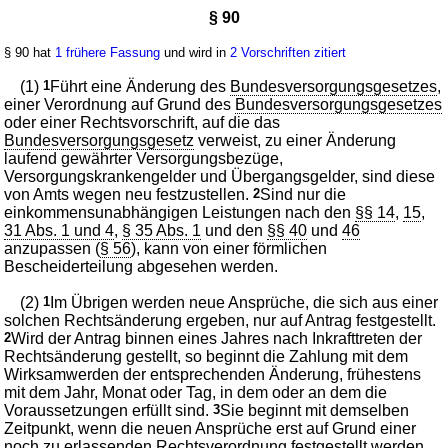
§ 90
§ 90 hat
1 frühere Fassung
und wird in
2 Vorschriften zitiert
(1)
1
Führt eine Änderung des
Bundesversorgungsgesetzes
,
einer Verordnung auf Grund des
Bundesversorgungsgesetzes
oder einer Rechtsvorschrift, auf die das
Bundesversorgungsgesetz
verweist, zu einer Änderung
laufend gewährter Versorgungsbezüge,
Versorgungskrankengelder und Übergangsgelder, sind diese
von Amts wegen neu festzustellen.
2
Sind nur die
einkommensunabhängigen Leistungen nach den
§§ 14
,
15
,
31 Abs. 1 und 4
,
§ 35 Abs. 1
und den
§§ 40
und
46
anzupassen (
§ 56
), kann von einer förmlichen
Bescheiderteilung abgesehen werden.
(2)
1
Im Übrigen werden neue Ansprüche, die sich aus einer
solchen Rechtsänderung ergeben, nur auf Antrag festgestellt.
2
Wird der Antrag binnen eines Jahres nach Inkrafttreten der
Rechtsänderung gestellt, so beginnt die Zahlung mit dem
Wirksamwerden der entsprechenden Änderung, frühestens
mit dem Jahr, Monat oder Tag, in dem oder an dem die
Voraussetzungen erfüllt sind.
3
Sie beginnt mit demselben
Zeitpunkt, wenn die neuen Ansprüche erst auf Grund einer
noch zu erlassenden Rechtsverordnung festgestellt werden