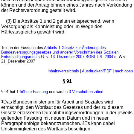
können und der Antrag binnen eines Jahres nach Verkündung
der Rechtsverordnung gestellt wird.
(3) Die Absätze 1 und 2 gelten entsprechend, wenn
Versorgung als Kannleistung oder im Wege des
Härteausgleichs gewährt wird.
Text in der Fassung des
Artikels 1 Gesetz zur Änderung des
Bundesversorgungsgesetzes und anderer Vorschriften des Sozialen
Entschädigungsrechts G. v. 13. Dezember 2007 BGBl. I S. 2904
m.W.v.
21. Dezember 2007
Inhaltsverzeichnis
|
Ausdrucken/PDF
|
nach oben
§ 91
§ 91 hat
1 frühere Fassung
und wird in
3 Vorschriften zitiert
1
Das Bundesministerium für Arbeit und Soziales wird
ermächtigt, den Wortlaut des Gesetzes und der zu diesem
Gesetz erlassenen Durchführungsverordnungen in der jeweils
geltenden Fassung mit neuem Datum und in neuer
Paragraphenfolge bekanntzumachen.
2
Es kann dabei
Unstimmigkeiten des Wortlauts beseitigen.