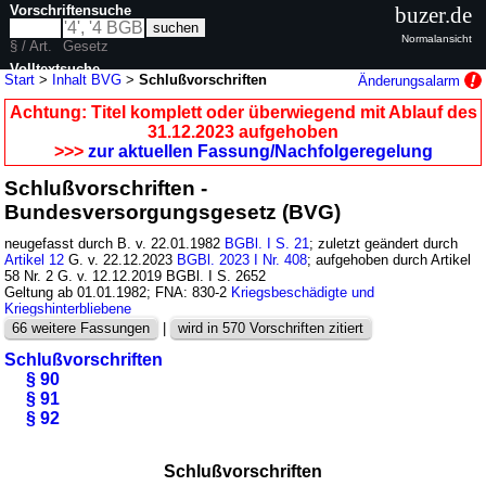
Vorschriftensuche
buzer.de
Normalansicht
§ / Art.
Gesetz
Volltextsuche
Start
>
Inhalt BVG
>
Schlußvorschriften
Änderungsalarm
nur in BVG
Achtung: Titel komplett oder überwiegend mit Ablauf des
31.12.2023 aufgehoben
>>>
zur aktuellen Fassung/Nachfolgeregelung
Schlußvorschriften -
Bundesversorgungsgesetz (BVG)
neugefasst durch B. v. 22.01.1982
BGBl. I S. 21
; zuletzt geändert durch
Artikel 12
G. v. 22.12.2023
BGBl. 2023 I Nr. 408
; aufgehoben durch Artikel
58 Nr. 2 G. v. 12.12.2019 BGBl. I S. 2652
Geltung ab 01.01.1982; FNA: 830-2
Kriegsbeschädigte und
Kriegshinterbliebene
66 weitere Fassungen
|
wird in 570 Vorschriften zitiert
Schlußvorschriften
§ 90
§ 91
§ 92
Schlußvorschriften