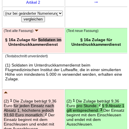
→
Artikel 2
(Text alte Fassung)
(Text neue Fassung)
§ 16a Zulage für
Soldaten im
§ 16a Zulage für
Unterdruckkammerdienst
Unterdruckkammerdienst
(Textabschnitt unverändert)
(1) Soldaten im Unterdruckkammerdienst beim
Flugmedizinischen Institut der Luftwaffe, die in einer simulierten
Höhe von mindestens 5.000 m verwendet werden, erhalten eine
Zulage.
(2)
1
Die Zulage beträgt 9,36
(2)
1
Die Zulage beträgt 9,36
Euro
für jeden Einsatz nach
Euro
pro Stunde.
2
§ 9 Absatz 1
Absatz 1, höchstens jedoch
gilt entsprechend.
3
Der Einsatz
93,60 Euro monatlich.
2
Der
beginnt mit dem Einschleusen
Einsatz beginnt mit dem
und endet mit dem
Einschleusen und endet mit
Ausschleusen.
dem Ausschleusen.