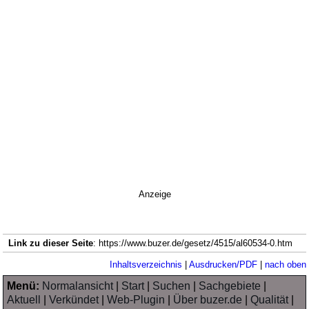
Anzeige
Link zu dieser Seite
: https://www.buzer.de/gesetz/4515/al60534-0.htm
Inhaltsverzeichnis
|
Ausdrucken/PDF
|
nach oben
Menü:
Normalansicht
|
Start
|
Suchen
|
Sachgebiete
|
Aktuell
|
Verkündet
|
Web-Plugin
|
Über buzer.de
|
Qualität
|