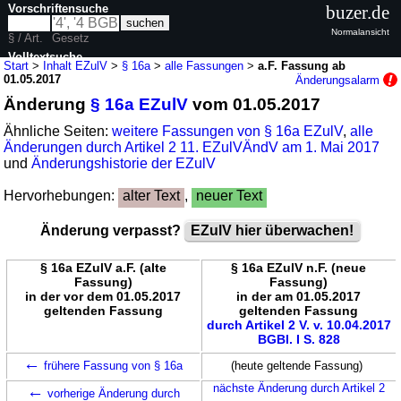
Vorschriftensuche
buzer.de
Normalansicht
§ / Art.
Gesetz
Volltextsuche
Start
>
Inhalt EZulV
>
§ 16a
>
alle Fassungen
>
a.F. Fassung ab
01.05.2017
Änderungsalarm
nur in EZulV
Änderung
§ 16a EZulV
vom 01.05.2017
Ähnliche Seiten:
weitere Fassungen von § 16a EZulV
,
alle
Änderungen durch Artikel 2 11. EZulVÄndV am 1. Mai 2017
und
Änderungshistorie der EZulV
Hervorhebungen:
alter Text
,
neuer Text
Änderung verpasst?
EZulV hier überwachen!
§ 16a EZulV a.F. (alte
§ 16a EZulV n.F. (neue
Fassung)
Fassung)
in der vor dem 01.05.2017
in der am 01.05.2017
geltenden Fassung
geltenden Fassung
durch Artikel 2 V. v. 10.04.2017
BGBl. I S. 828
←
frühere Fassung von § 16a
(heute geltende Fassung)
←
nächste Änderung durch Artikel 2
vorherige Änderung durch