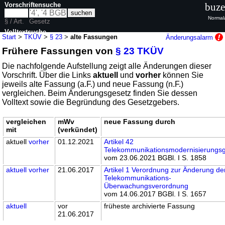
Vorschriftensuche
buze
Normal
§ / Art.
Gesetz
Volltextsuche
Start
>
TKÜV
>
§ 23
>
alte Fassungen
Änderungsalarm
Frühere Fassungen von
§ 23 TKÜV
nur in TKÜV
Die nachfolgende Aufstellung zeigt alle Änderungen dieser
Vorschrift. Über die Links
aktuell
und
vorher
können Sie
jeweils alte Fassung (a.F.) und neue Fassung (n.F.)
vergleichen. Beim Änderungsgesetz finden Sie dessen
Volltext sowie die Begründung des Gesetzgebers.
vergleichen
mWv
neue Fassung durch
mit
(verkündet)
aktuell
vorher
01.12.2021
Artikel 42
Telekommunikationsmodernisierungs
vom 23.06.2021 BGBl. I S. 1858
aktuell
vorher
21.06.2017
Artikel 1 Verordnung zur Änderung de
Telekommunikations-
Überwachungsverordnung
vom 14.06.2017 BGBl. I S. 1657
aktuell
vor
früheste archivierte Fassung
21.06.2017