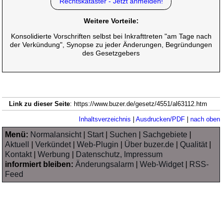
Rechtskataster - Jetzt anmelden!
Weitere Vorteile:
Konsolidierte Vorschriften selbst bei Inkrafttreten "am Tage nach
der Verkündung", Synopse zu jeder Änderungen, Begründungen
des Gesetzgebers
Link zu dieser Seite
: https://www.buzer.de/gesetz/4551/al63112.htm
Inhaltsverzeichnis
|
Ausdrucken/PDF
|
nach oben
Menü:
Normalansicht
|
Start
|
Suchen
|
Sachgebiete
|
Aktuell
|
Verkündet
|
Web-Plugin
|
Über buzer.de
|
Qualität
|
Kontakt
|
Werbung
|
Datenschutz, Impressum
informiert bleiben:
Änderungsalarm
|
Web-Widget
|
RSS-
Feed