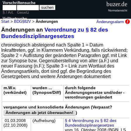
Vorschriftensuche
buzer.de
Normalansicht
§ / Art.
Gesetz
Volltextsuche
Start
>
BDG§82V
>
Änderungen
Änderungsalarm
Änderungen an
Verordnung zu § 82 des
nur in BDG§82V
Bundesdisziplinargesetzes
chronologisch absteigend nach Spalte 1 = Datum
Inkrafttreten, ggf. in Klammern Verkündung, falls rückwirkend;
Spalte 2 = Auflistung der geänderten Paragrafen ggf. mit Link
zur Synopse bzw. Gegenüberstellung von alter (a.F.) und
neuer Fassung (n.F.); Spalte 3 = Link zum Wortlaut des
Änderungsartikels, dort sind ggf. die Begründung des
Gesetzgebers und weitere Änderungen dokumentiert
m.W.v.
wurden ...
durch folgende
(verkündet)
(Synopse/Diff)
Änderungsgesetze und/oder -
verordnungen geändert
vergangene und konsolidierte Änderungen (Verpasst?
Änderungen ab jetzt überwachen!
)
01.03.2008
(Aufhebung)
§ 4 Verordnung zu § 82 des
(22.10.2008)
Bundesdisziplinargesetzes
vom 16. Oktober 2008 (BGBl. I S.