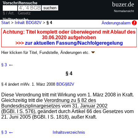
Vorschriftensuche
buzer.de
Normalansicht
§ / Art.
Gesetz
Volltextsuche
Start
>
Inhalt BDG82V
>
§ 4
Änderungsalarm
nur in BDG82V
Achtung: Titel komplett oder überwiegend mit Ablauf des
30.06.2020 aufgehoben
>>>
zur aktuellen Fassung/Nachfolgeregelung
Hier klicken für
Titel, Fundstelle, Änderungen
etc.
§ 4 - Verordnung zu § 82 des
←
§ 3
Bundesdisziplinargesetzes (BDG82V
k.a.Abk.
)
§ 4
V. v. 16.10.2008
BGBl. I S. 2004
(
Nr. 47
); aufgehoben durch
§ 4
V. v.
24.06.2020
BGBl. I S. 1517
§ 4 ändert mWv. 1. März 2008
BDG§82V
Geltung ab 01.03.2008; FNA: 2031-4-28
Disziplinarrecht
2 weitere Fassungen
|
wird in 4 Vorschriften zitiert
Diese Verordnung tritt mit Wirkung vom 1. März 2008 in Kraft.
Gleichzeitig tritt die
Verordnung zu § 82 des
Bundesdisziplinargesetzes
vom
31. Januar 2002
(BGBl. I S. 576
), geändert durch Artikel 66 des Gesetzes vom
21. Juni 2005 (BGBl. I S. 1818), außer Kraft.
←
§ 3
Inhaltsverzeichnis