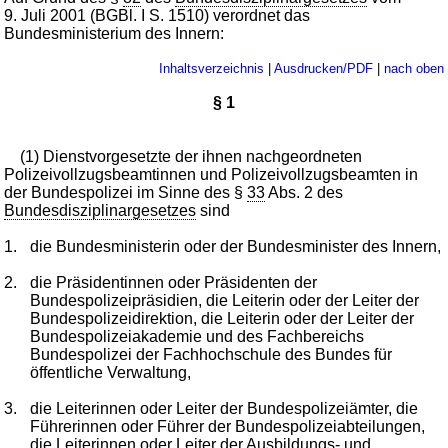
9. Juli 2001 (BGBl. I S. 1510) verordnet das
Bundesministerium des Innern:
Inhaltsverzeichnis
|
Ausdrucken/PDF
|
nach oben
§ 1
(1) Dienstvorgesetzte der ihnen nachgeordneten
Polizeivollzugsbeamtinnen und Polizeivollzugsbeamten in
der Bundespolizei im Sinne des §
33
Abs. 2 des
Bundesdisziplinargesetzes
sind
1.
die Bundesministerin oder der Bundesminister des Innern,
2.
die Präsidentinnen oder Präsidenten der
Bundespolizeipräsidien, die Leiterin oder der Leiter der
Bundespolizeidirektion, die Leiterin oder der Leiter der
Bundespolizeiakademie und des Fachbereichs
Bundespolizei der Fachhochschule des Bundes für
öffentliche Verwaltung,
3.
die Leiterinnen oder Leiter der Bundespolizeiämter, die
Führerinnen oder Führer der Bundespolizeiabteilungen,
die Leiterinnen oder Leiter der Ausbildungs- und