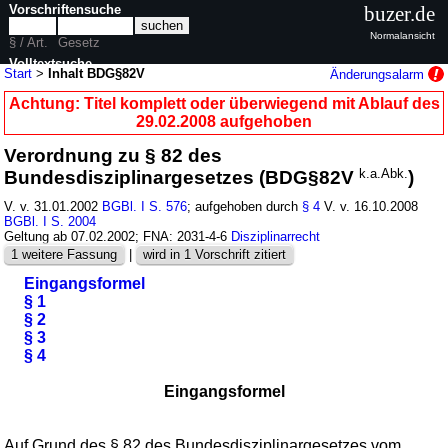
Vorschriftensuche
buzer.de
Normalansicht
§ / Art.
Gesetz
Volltextsuche
Start
>
Inhalt BDG§82V
Änderungsalarm
nur in BDG§82V
Achtung: Titel komplett oder überwiegend mit Ablauf des
29.02.2008 aufgehoben
Verordnung zu § 82 des
Bundesdisziplinargesetzes (BDG§82V
k.a.Abk.
)
V. v. 31.01.2002
BGBl. I S. 576
; aufgehoben durch
§ 4
V. v. 16.10.2008
BGBl. I S. 2004
Geltung ab 07.02.2002; FNA: 2031-4-6
Disziplinarrecht
1 weitere Fassung
|
wird in 1 Vorschrift zitiert
Eingangsformel
§ 1
§ 2
§ 3
§ 4
Eingangsformel
Auf Grund des §
82
des
Bundesdisziplinargesetzes
vom