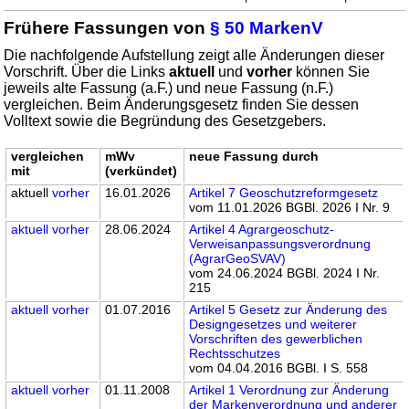
Frühere Fassungen von
§ 50 MarkenV
Die nachfolgende Aufstellung zeigt alle Änderungen dieser
Vorschrift. Über die Links
aktuell
und
vorher
können Sie
jeweils alte Fassung (a.F.) und neue Fassung (n.F.)
vergleichen. Beim Änderungsgesetz finden Sie dessen
Volltext sowie die Begründung des Gesetzgebers.
vergleichen
mWv
neue Fassung durch
mit
(verkündet)
aktuell
vorher
16.01.2026
Artikel 7 Geoschutzreformgesetz
vom 11.01.2026 BGBl. 2026 I Nr. 9
aktuell
vorher
28.06.2024
Artikel 4 Agrargeoschutz-
Verweisanpassungsverordnung
(AgrarGeoSVAV)
vom 24.06.2024 BGBl. 2024 I Nr.
215
aktuell
vorher
01.07.2016
Artikel 5 Gesetz zur Änderung des
Designgesetzes und weiterer
Vorschriften des gewerblichen
Rechtsschutzes
vom 04.04.2016 BGBl. I S. 558
aktuell
vorher
01.11.2008
Artikel 1 Verordnung zur Änderung
der Markenverordnung und anderer