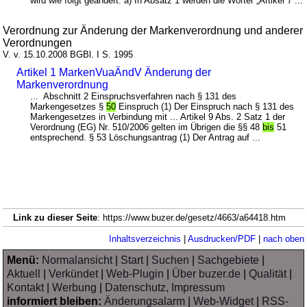
wird wie folgt geändert: a) In Absatz 1 werden die Wörter „Artikel 7 ...
Verordnung zur Änderung der Markenverordnung und anderer
Verordnungen
V. v. 15.10.2008 BGBl. I S. 1995
Artikel 1 MarkenVuaÄndV Änderung der
Markenverordnung
... Abschnitt 2 Einspruchsverfahren nach § 131 des
Markengesetzes §
50
Einspruch (1) Der Einspruch nach § 131 des
Markengesetzes in Verbindung mit ... Artikel 9 Abs. 2 Satz 1 der
Verordnung (EG) Nr. 510/2006 gelten im Übrigen die §§ 48
bis
51
entsprechend. § 53 Löschungsantrag (1) Der Antrag auf ...
Link zu dieser Seite
: https://www.buzer.de/gesetz/4663/a64418.htm
Inhaltsverzeichnis
|
Ausdrucken/PDF
|
nach oben
Menü:
Normalansicht
|
Start
|
Suchen
|
Sachgebiete
|
Aktuell
|
Verkündet
|
Web-Plugin
|
Über buzer.de
|
Qualität
|
Kontakt
|
Werbung
|
Datenschutz, Impressum
informiert bleiben:
Änderungsalarm
|
Web-Widget
|
RSS-