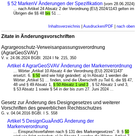
§ 52 MarkenV Änderungen der Spezifikation
(vom 28.06.2024)
... nach Artikel 24 Absatz 2 der Verordnung (EU) 2024/1143 gelten im
Übrigen die §§ 48
bis
51 ...
Inhaltsverzeichnis
|
Ausdrucken/PDF
|
nach oben
Zitate in Änderungsvorschriften
Agrargeoschutz-Verweisanpassungsverordnung
(AgrarGeoSVAV)
V. v. 24.06.2024 BGBl. 2024 I Nr. 215, 350
Artikel 4 AgrarGeoSVAV Änderung der Markenverordnung
... Wörter „Artikel 10 Absatz 4 der Verordnung (EU) 2024/1143"
ersetzt. 6.
§ 50
wird wie folgt geändert: a) In Absatz 1 werden die
Wörter „Artikel 51 ... finden, sind die Überschrift zu Teil 6, die §§ 47,
48 und § 49 Absatz 1,
§ 50 Absatz 1 und 3
, § 52 Absatz 1 und 3,
§ 53 Absatz 1 sowie § 54 in der bis zum 27. Juni 2024 ...
Gesetz zur Änderung des Designgesetzes und weiterer
Vorschriften des gewerblichen Rechtsschutzes
G. v. 04.04.2016 BGBl. I S. 558
Artikel 5 DesignGuaÄndG Änderung der
Markenverordnung
... Einspruchsverfahren nach § 131 des Markengesetzes". 9. §
50