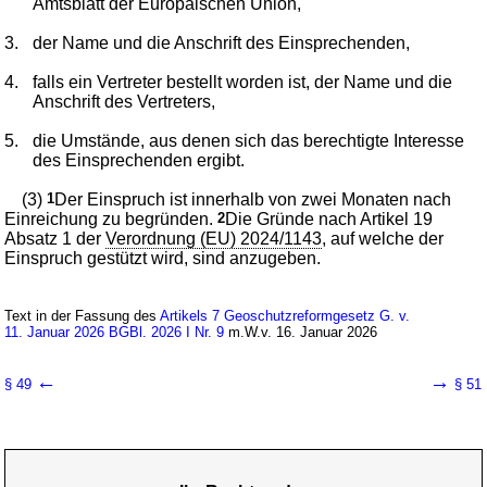
Amtsblatt der Europäischen Union,
3.
der Name und die Anschrift des Einsprechenden,
4.
falls ein Vertreter bestellt worden ist, der Name und die
Anschrift des Vertreters,
5.
die Umstände, aus denen sich das berechtigte Interesse
des Einsprechenden ergibt.
(3)
1
Der Einspruch ist innerhalb von zwei Monaten nach
Einreichung zu begründen.
2
Die Gründe nach Artikel 19
Absatz 1 der
Verordnung (EU) 2024/1143
, auf welche der
Einspruch gestützt wird, sind anzugeben.
Text in der Fassung des
Artikels 7 Geoschutzreformgesetz G. v.
11. Januar 2026 BGBl. 2026 I Nr. 9
m.W.v. 16. Januar 2026
←
→
§ 49
§ 51