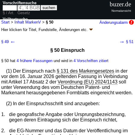
Vorschriftensuche
buzer.de
Normalansicht
§ / Art.
Gesetz
Volltextsuche
Start
>
Inhalt MarkenV
>
§ 50
Änderungsalarm
Hier klicken für
Titel, Fundstelle, Änderungen
etc.
nur in MarkenV
§ 50 - Markenverordnung (MarkenV)
←
→
§ 49
§ 51
V. v. 11.05.2004
BGBl. I S. 872
; zuletzt geändert durch
Artikel 7
G. v.
§ 50 Einspruch
11.01.2026
BGBl. 2026 I Nr. 9
Geltung ab 01.06.2004; FNA: 423-5-2-5
Warenzeichenrecht
§ 50 hat
4 frühere Fassungen
und wird in
4 Vorschriften zitiert
17 weitere Fassungen
|
wird in 19 Vorschriften zitiert
Teil 6 Verfahren nach der Verordnung (EU) 2024/1143
(1) Der Einspruch nach
§ 131 des Markengesetzes
in der
Abschnitt 2 Zwischenstaatliches Einspruchsverfahren
vor dem 16. Januar 2026 geltenden Fassung in Verbindung
mit Artikel 17 Absatz 2 der
Verordnung (EU) 2024/1143
soll
unter Verwendung des vom Deutschen Patent- und
Markenamt herausgegebenen Formblatts eingereicht werden.
(2) In der Einspruchsschrift sind anzugeben:
1.
die geografische Angabe oder Ursprungsbezeichnung,
gegen deren Eintragung sich der Einspruch richtet,
2.
die EG-Nummer und das Datum der Veröffentlichung im