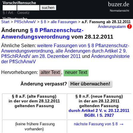
Vorschriftensuche
buzer.de
Normalansicht
§ / Art.
Gesetz
Volltextsuche
Start
>
PflSchAnwV
>
§ 8
>
alle Fassungen
>
a.F. Fassung ab 28.12.2011
Änderungsalarm
Änderung
§ 8 Pflanzenschutz-
nur in PflSchAnwV
Anwendungsverordnung
vom 28.12.2011
Ähnliche Seiten:
weitere Fassungen von § 8 Pflanzenschutz-
Anwendungsverordnung
,
alle Änderungen durch Artikel 2 9.
PflSchRÄndV am 28. Dezember 2011
und
Änderungshistorie
der PflSchAnwV
Hervorhebungen:
alter Text
,
neuer Text
Änderung verpasst?
Hier überwachen!
§ 8 a.F. (alte Fassung)
§ 8 n.F. (neue Fassung)
in der vor dem 28.12.2011
in der am 28.12.2011
geltenden Fassung
geltenden Fassung
durch Artikel 2 V. v. 20.12.2011
BGBl. I S. 2927
→
(keine frühere Fassung
nächste Fassung von § 8
vorhanden)