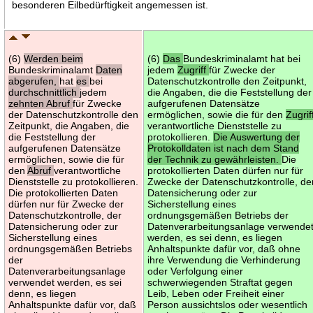
besonderen Eilbedürftigkeit angemessen ist.
(6)
Werden beim
(6)
Das
Bundeskriminalamt hat bei
Bundeskriminalamt
Daten
jedem
Zugriff
für Zwecke der
abgerufen,
hat
es
bei
Datenschutzkontrolle den Zeitpunkt,
durchschnittlich
jedem
die Angaben, die die Feststellung der
zehnten Abruf
für Zwecke
aufgerufenen Datensätze
der Datenschutzkontrolle den
ermöglichen, sowie die für den
Zugrif
Zeitpunkt, die Angaben, die
verantwortliche Dienststelle zu
die Feststellung der
protokollieren.
Die Auswertung der
aufgerufenen Datensätze
Protokolldaten ist nach dem Stand
ermöglichen, sowie die für
der Technik zu gewährleisten.
Die
den
Abruf
verantwortliche
protokollierten Daten dürfen nur für
Dienststelle zu protokollieren.
Zwecke der Datenschutzkontrolle, de
Die protokollierten Daten
Datensicherung oder zur
dürfen nur für Zwecke der
Sicherstellung eines
Datenschutzkontrolle, der
ordnungsgemäßen Betriebs der
Datensicherung oder zur
Datenverarbeitungsanlage verwende
Sicherstellung eines
werden, es sei denn, es liegen
ordnungsgemäßen Betriebs
Anhaltspunkte dafür vor, daß ohne
der
ihre Verwendung die Verhinderung
Datenverarbeitungsanlage
oder Verfolgung einer
verwendet werden, es sei
schwerwiegenden Straftat gegen
denn, es liegen
Leib, Leben oder Freiheit einer
Anhaltspunkte dafür vor, daß
Person aussichtslos oder wesentlich