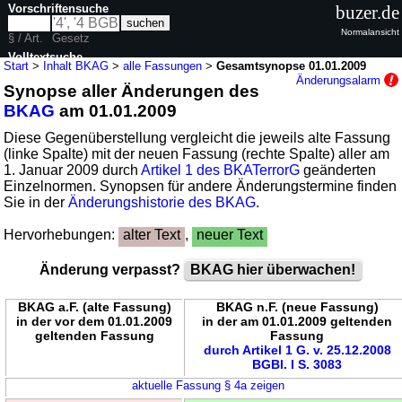
Vorschriftensuche
buzer.de
Normalansicht
§ / Art.
Gesetz
Volltextsuche
Start
>
Inhalt BKAG
>
alle Fassungen
>
Gesamtsynopse 01.01.2009
Änderungsalarm
Synopse aller Änderungen des
nur in BKAG
BKAG
am 01.01.2009
Diese Gegenüberstellung vergleicht die jeweils alte Fassung
(linke Spalte) mit der neuen Fassung (rechte Spalte) aller am
1. Januar 2009 durch
Artikel 1 des BKATerrorG
geänderten
Einzelnormen. Synopsen für andere Änderungstermine finden
Sie in der
Änderungshistorie des BKAG
.
Hervorhebungen:
alter Text
,
neuer Text
Änderung verpasst?
BKAG hier überwachen!
BKAG a.F. (alte Fassung)
BKAG n.F. (neue Fassung)
in der vor dem 01.01.2009
in der am 01.01.2009 geltenden
geltenden Fassung
Fassung
durch Artikel 1 G. v. 25.12.2008
BGBl. I S. 3083
aktuelle Fassung § 4a zeigen