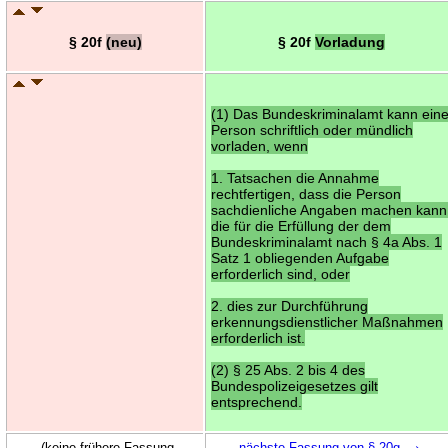
§ 20f
(neu)
§ 20f
Vorladung
(1) Das Bundeskriminalamt kann ein
Person schriftlich oder mündlich
vorladen, wenn
1. Tatsachen die Annahme
rechtfertigen, dass die Person
sachdienliche Angaben machen kann
die für die Erfüllung der dem
Bundeskriminalamt nach § 4a Abs. 1
Satz 1 obliegenden Aufgabe
erforderlich sind, oder
2. dies zur Durchführung
erkennungsdienstlicher Maßnahmen
erforderlich ist.
(2) § 25 Abs. 2 bis 4 des
Bundespolizeigesetzes gilt
entsprechend.
→
(keine frühere Fassung
nächste Fassung von § 20g