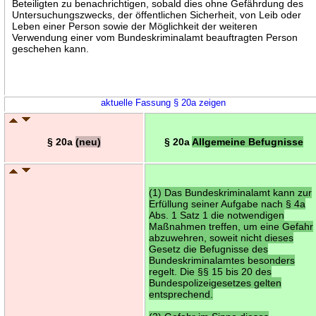
Beteiligten zu benachrichtigen, sobald dies ohne Gefährdung des
Untersuchungszwecks, der öffentlichen Sicherheit, von Leib oder
Leben einer Person sowie der Möglichkeit der weiteren
Verwendung einer vom Bundeskriminalamt beauftragten Person
geschehen kann.
aktuelle Fassung § 20a zeigen
§ 20a
(neu)
§ 20a
Allgemeine Befugnisse
(1) Das Bundeskriminalamt kann zur
Erfüllung seiner Aufgabe nach § 4a
Abs. 1 Satz 1 die notwendigen
Maßnahmen treffen, um eine Gefahr
abzuwehren, soweit nicht dieses
Gesetz die Befugnisse des
Bundeskriminalamtes besonders
regelt. Die §§ 15 bis 20 des
Bundespolizeigesetzes gelten
entsprechend.