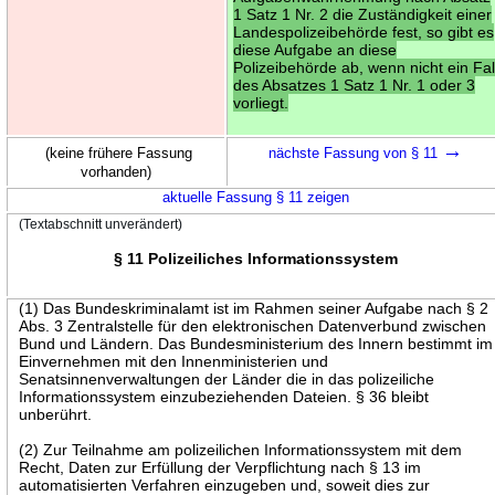
1 Satz 1 Nr. 2 die Zuständigkeit einer
Landespolizeibehörde fest, so gibt es
diese Aufgabe an diese
Polizeibehörde ab, wenn nicht ein Fal
des Absatzes 1 Satz 1 Nr. 1 oder 3
vorliegt.
→
(keine frühere Fassung
nächste Fassung von § 11
vorhanden)
aktuelle Fassung § 11 zeigen
(Textabschnitt unverändert)
§ 11 Polizeiliches Informationssystem
(1) Das Bundeskriminalamt ist im Rahmen seiner Aufgabe nach § 2
Abs. 3 Zentralstelle für den elektronischen Datenverbund zwischen
Bund und Ländern. Das Bundesministerium des Innern bestimmt im
Einvernehmen mit den Innenministerien und
Senatsinnenverwaltungen der Länder die in das polizeiliche
Informationssystem einzubeziehenden Dateien. § 36 bleibt
unberührt.
(2) Zur Teilnahme am polizeilichen Informationssystem mit dem
Recht, Daten zur Erfüllung der Verpflichtung nach § 13 im
automatisierten Verfahren einzugeben und, soweit dies zur