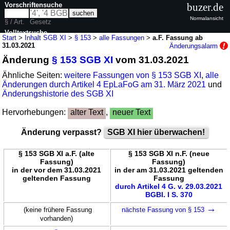
Vorschriftensuche
buzer.de
Normalansicht
§ / Art.
Gesetz
Volltextsuche
Start
>
Inhalt SGB XI
>
§ 153
>
alle Fassungen
>
a.F. Fassung ab
31.03.2021
Änderungsalarm
nur in SGB XI
Änderung
§ 153 SGB XI
vom 31.03.2021
Ähnliche Seiten:
weitere Fassungen von § 153 SGB XI
,
alle
Änderungen durch Artikel 4 EpLaFoG am 31. März 2021
und
Änderungshistorie des SGB XI
Hervorhebungen:
alter Text
,
neuer Text
Änderung verpasst?
SGB XI hier überwachen!
§ 153 SGB XI a.F. (alte
§ 153 SGB XI n.F. (neue
Fassung)
Fassung)
in der vor dem 31.03.2021
in der am 31.03.2021 geltenden
geltenden Fassung
Fassung
durch Artikel 4 G. v. 29.03.2021
BGBl. I S. 370
→
(keine frühere Fassung
nächste Fassung von § 153
vorhanden)