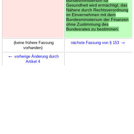
Bundesministerium für
Gesundheit wird ermächtigt, das
Nähere durch Rechtsverordnung
im Einvernehmen mit dem
Bundesministerium der Finanzen
ohne Zustimmung des
Bundesrates zu bestimmen.
→
(keine frühere Fassung
nächste Fassung von § 153
vorhanden)
←
vorherige Änderung durch
Artikel 4