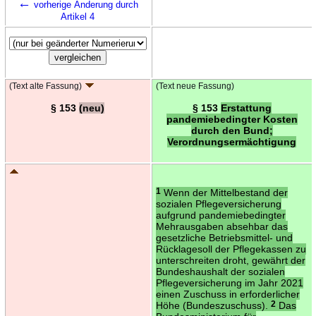
←
vorherige Änderung durch
Artikel 4
(Text alte Fassung)
(Text neue Fassung)
§ 153
(neu)
§ 153
Erstattung
pandemiebedingter Kosten
durch den Bund;
Verordnungsermächtigung
1
Wenn der Mittelbestand der
sozialen Pflegeversicherung
aufgrund pandemiebedingter
Mehrausgaben absehbar das
gesetzliche Betriebsmittel- und
Rücklagesoll der Pflegekassen zu
unterschreiten droht, gewährt der
Bundeshaushalt der sozialen
Pflegeversicherung im Jahr 2021
einen Zuschuss in erforderlicher
Höhe (Bundeszuschuss).
2
Das