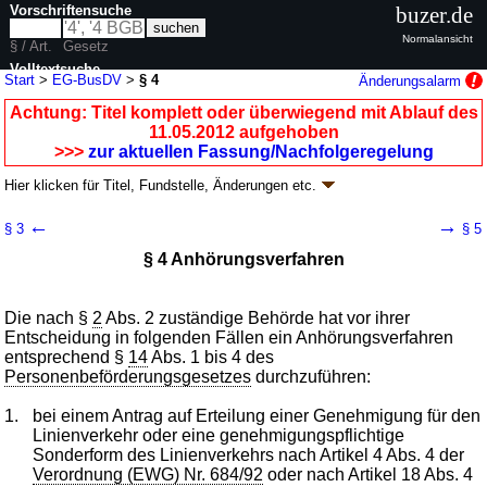
Vorschriftensuche
buzer.de
Normalansicht
§ / Art.
Gesetz
Volltextsuche
Start
>
EG-BusDV
>
§ 4
Änderungsalarm
nur in EG-BusDV
Achtung: Titel komplett oder überwiegend mit Ablauf des
11.05.2012 aufgehoben
>>>
zur aktuellen Fassung/Nachfolgeregelung
Hier klicken für
Titel, Fundstelle, Änderungen
etc.
§ 4 - EG-Bus-Durchführungsverordnung (EG-
←
→
§ 3
§ 5
BusDV)
§ 4 Anhörungsverfahren
Artikel 1 V. v. 11.08.2004
BGBl. I S. 2169
; aufgehoben durch
§ 9
V. v.
04.05.2012
BGBl. I S. 1038
Geltung ab 25.08.2004; FNA: 9240-1-16
Personenbeförderung
Die nach §
2
Abs. 2 zuständige Behörde hat vor ihrer
3 weitere Fassungen
|
Drucksachen / Entwurf / Begründung
|
Entscheidung in folgenden Fällen ein Anhörungsverfahren
wird in 3 Vorschriften zitiert
entsprechend §
14
Abs. 1 bis 4 des
Personenbeförderungsgesetzes
durchzuführen:
1.
bei einem Antrag auf Erteilung einer Genehmigung für den
Linienverkehr oder eine genehmigungspflichtige
Sonderform des Linienverkehrs nach Artikel 4 Abs. 4 der
Verordnung (EWG) Nr. 684/92
oder nach Artikel 18 Abs. 4